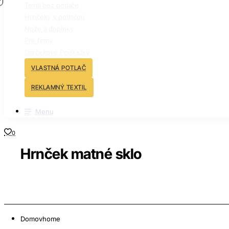
Textil bez potlače
Hrnčeky s potlačou
Nože a doplnky
Pre firmy
Darčekové Poukážky
VLASTNÁ POTLAČ
REKLAMNÝ TEXTIL
Menu
0
Hrnček matné sklo
Domov
home