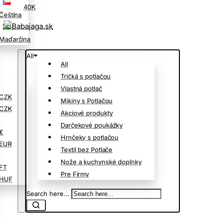
40K
Čeština
Maďarčina
All
All
Tričká s potlačou
Vlastná potlač
CZK
Mikiny s Potlačou
CZK
Akciové produkty
Darčekové poukážky
€
Hrnčeky s potlačou
EUR
Textil bez Potlače
Nože a kuchynské doplnky
FT
Pre Firmy
HUF
Search here...