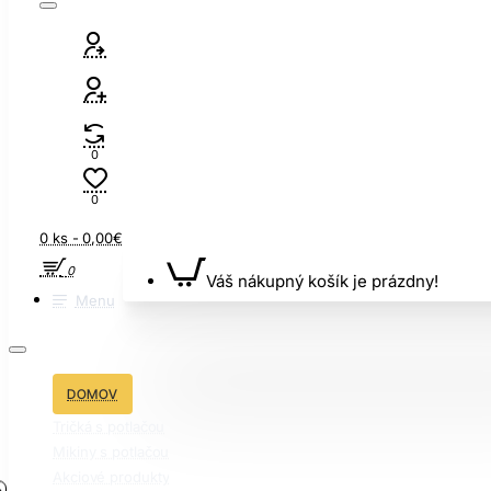
0
0
0 ks - 0,00€
0
Váš nákupný košík je prázdny!
Menu
DOMOV
Tričká s potlačou
Mikiny s potlačou
Akciové produkty