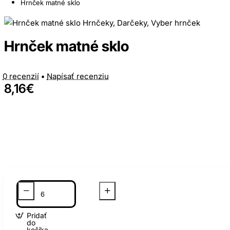
Hrnček matné sklo
Hrnček matné sklo
0 recenzií
•
Napísať recenziu
8,16€
Pridať
do
košíka