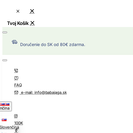
Doručenie do SK od 80€ zdarma.
FAQ
e-mail: info@babajaga.sk
nčina
100K
Slovenčina