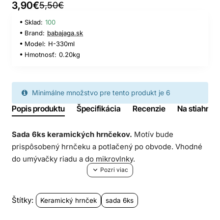
3,90€
5,50€
Sklad:
100
Brand:
babajaga.sk
Model:
H-330ml
Hmotnosť:
0.20kg
Minimálne množstvo pre tento produkt je 6
Popis produktu
Špecifikácia
Recenzie
Na stiahnuti
Sada 6ks keramických hrnčekov.
Motív bude
prispôsobený hrnčeku a potlačený po obvode. Vhodné
do umývačky riadu a do mikrovlnky.
Vysoký 9,5cm, objem 330ml.
Štítky:
Keramický hrnček
sada 6ks
Objednávku je potrebné uhradiť platobnou kartou,