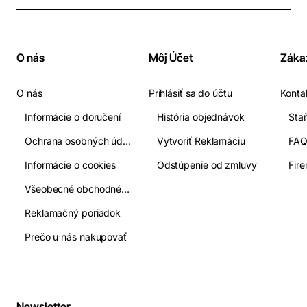
O nás
Môj Účet
Záka
O nás
Prihlásiť sa do účtu
Konta
Informácie o doručení
História objednávok
Ochrana osobných údajov
Vytvoriť Reklamáciu
FA
Informácie o cookies
Odstúpenie od zmluvy
Fir
Všeobecné obchodné podmienky
Reklamačný poriadok
Prečo u nás nakupovať
Newsletter