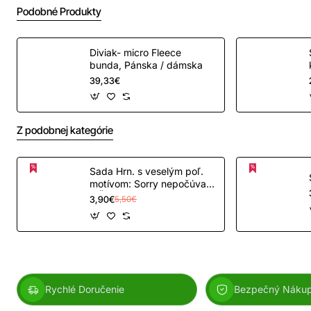
alebo prevodom na účet pri dokončení objednávky.
Podobné Produkty
Diviak- micro Fleece
bunda, Pánska / dámska
39,33€
Z podobnej kategórie
Sada Hrn. s veselým poľ.
motívom: Sorry nepočúvam
+ Ži, smej...
3,90€
5,50€
Rychlé Doručenie
Bezpečný Náku