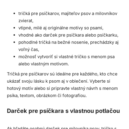
tričká pre psíčkarov, majiteľov psov a milovníkov
zvierat,
vtipné, milé aj originálne motívy so psami,
vhodné ako darček pre psíčkara alebo psíčkarku,
pohodlné tričká na bežné nosenie, prechádzky aj
voľný čas,
možnosť vytvoriť si vlastné tričko s menom psa
alebo vlastným motívom.
Tričká pre psíčkarov sú ideálne pre každého, kto chce
ukázať svoju lásku k psom aj v oblečení. Vyberte si
hotový motív alebo si pripravte vlastný návrh s menom
psíka, textom, obrázkom či fotografiou.
Darček pre psíčkara s vlastnou potlačou
Ak hľadáte osobný darček pre milovníka psov, tričko s