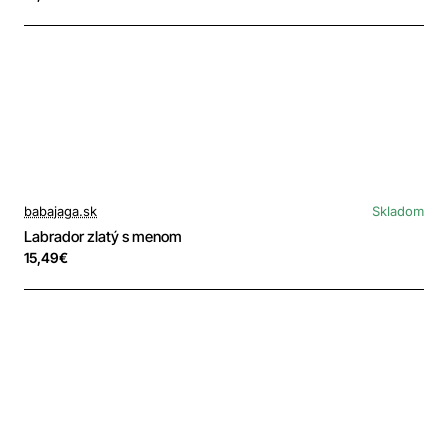
babajaga.sk
Skladom
Labrador zlatý s menom
15,49€