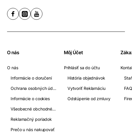
O nás
Môj Účet
Záka
O nás
Prihlásiť sa do účtu
Konta
Informácie o doručení
História objednávok
Ochrana osobných údajov
Vytvoriť Reklamáciu
FA
Informácie o cookies
Odstúpenie od zmluvy
Fir
Všeobecné obchodné podmienky
Reklamačný poriadok
Prečo u nás nakupovať