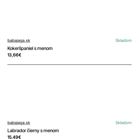
babajaga.sk
Skladom
Kokeršpaniel s menom
13,66€
babajaga.sk
Skladom
Labrador čierny s menom
15,49€