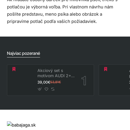
potlačou je výborná voľba. Pri vlastnom návrhu nám
pošlite predstavu, meno psíka alebo obrázok a
pripravíme potlač podľa vašich požiadaviek.
Najviac pozerané
Akciový set s
motívom AUDI 2+
hrnček
39,00€
53,81€