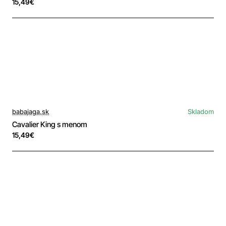
15,49€
babajaga.sk
Skladom
Cavalier King s menom
15,49€