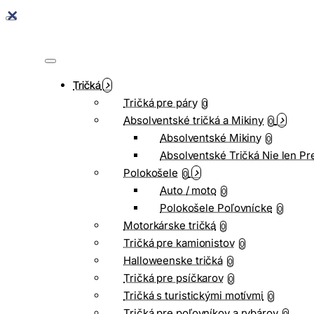
Tričká
Tričká pre páry
0
Absolventské tričká a Mikiny
0
Absolventské Mikiny
0
Absolventské Tričká Nie len Pr
Polokošele
0
Auto / moto
0
Polokošele Poľovnícke
0
Motorkárske tričká
0
Tričká pre kamionistov
0
Halloweenske tričká
0
Tričká pre psíčkarov
0
Tričká s turistickými motívmi
0
Tričká pre poľovníkov a rybárov