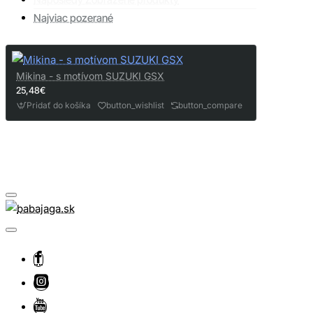
Najviac pozerané
Mikina - s motívom SUZUKI GSX
25,48€
Pridať do košíka
button_wishlist
button_compare