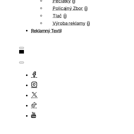
Pečiatky
0
Policajný Zbor
0
Tlač
0
Výroba reklamy
0
Reklamný Textil