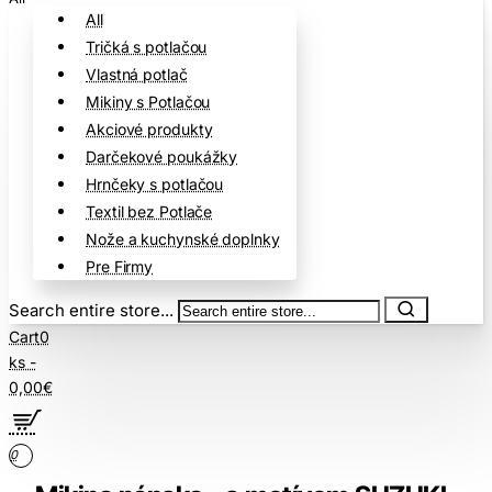
All
Tričká s potlačou
Vlastná potlač
Mikiny s Potlačou
Akciové produkty
Darčekové poukážky
Hrnčeky s potlačou
Textil bez Potlače
Nože a kuchynské doplnky
Pre Firmy
Search entire store...
Cart
0
ks -
0,00€
0