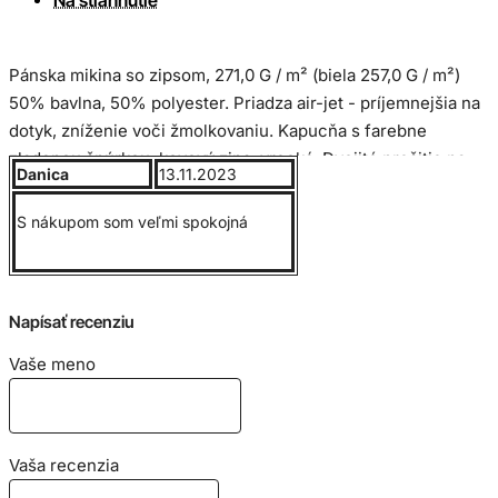
Pánska mikina so zipsom, 271,0 G / m² (biela 257,0 G / m²)
50% bavlna, 50% polyester. Priadza air-jet - príjemnejšia na
dotyk, zníženie voči žmolkovaniu. Kapucňa s farebne
zladenou šnúrkou, kovový zips, vrecká, Dvojité prešitie na
Danica
13.11.2023
páse a na rukávoch.
S nákupom som veľmi spokojná
Pri rozhodovaní medzi dvoma veľkosťami, doporučujeme
vybrať menšiu veľkosť.
Napísať recenziu
Veľkostná tabuľka:
Vaše meno
Vaša recenzia