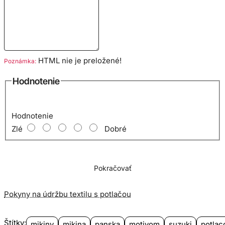
HTML nie je preložené!
Poznámka:
Hodnotenie
Hodnotenie
Zlé
Dobré
Pokračovať
Pokyny na údržbu textilu s potlačou
Štítky:
mikiny
mikina
panska
motivom
suzuki
potlac