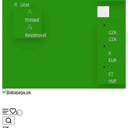
Účet
€
EUR
Prihlásiť
CZK
Registrovať
CZK
€
EUR
FT
HUF
0
All