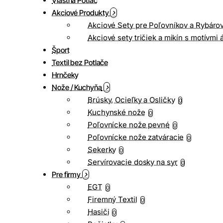
Vlastná Potlač
Akciové Produkty
Akciové Sety pre Poľovníkov a Rybáro
Akciové sety tričiek a mikín s motívmi 
Šport
Textil bez Potlače
Hrnčeky
Nože / Kuchyňa
Brúsky, Ocieľky a Osličky
0
Kuchynské nože
0
Poľovnícke nože pevné
0
Poľovnícke nože zatváracie
0
Sekerky
0
Servírovacie dosky na syr
0
Pre firmy
EGT
0
Firemný Textil
0
Hasiči
0