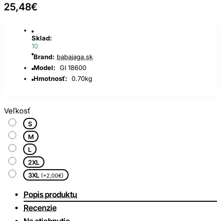
25,48€
Sklad:
10
Brand:
babajaga.sk
Model:
GI 18600
Hmotnosť:
0.70kg
Veľkosť
S
M
L
2XL
3XL
(+2,00€)
Popis produktu
Recenzie
Na stiahnutie