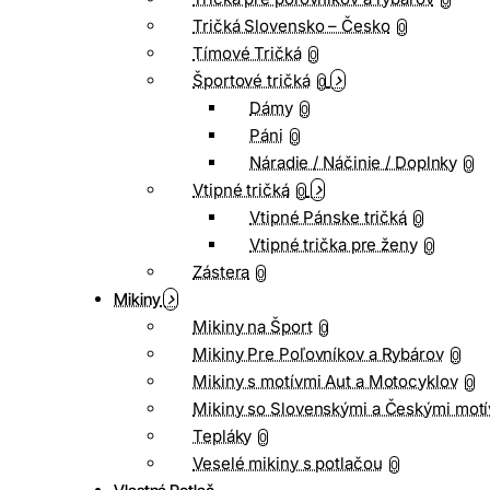
0
Tričká Slovensko – Česko
0
Tímové Tričká
0
Športové tričká
0
Dámy
0
Páni
0
Náradie / Náčinie / Doplnky
0
Vtipné tričká
0
Vtipné Pánske tričká
0
Vtipné trička pre ženy
0
Zástera
0
Mikiny
Mikiny na Šport
0
Mikiny Pre Poľovníkov a Rybárov
0
Mikiny s motívmi Aut a Motocyklov
0
Mikiny so Slovenskými a Českými motí
Tepláky
0
Veselé mikiny s potlačou
0