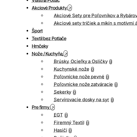
Vlastná Potlač
Akciové Produkty
Akciové Sety pre Poľovníkov a Rybáro
Akciové sety tričiek a mikín s motívmi 
Šport
Textil bez Potlače
Hrnčeky
Nože / Kuchyňa
Brúsky, Ocieľky a Osličky
0
Kuchynské nože
0
Poľovnícke nože pevné
0
Poľovnícke nože zatváracie
0
Sekerky
0
Servírovacie dosky na syr
0
Pre firmy
EGT
0
Firemný Textil
0
Hasiči
0