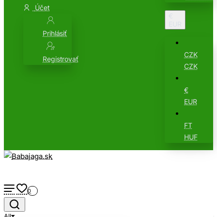
Účet
€
EUR
Prihlásiť
CZK
Registrovať
CZK
€
EUR
FT
HUF
0
All