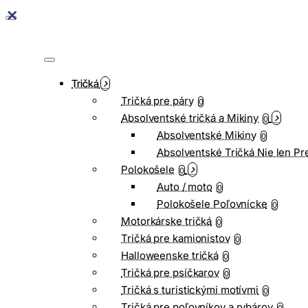
Tričká
Tričká pre páry
0
Absolventské tričká a Mikiny
0
Absolventské Mikiny
0
Absolventské Tričká Nie len Pr
Polokošele
0
Auto / moto
0
Polokošele Poľovnícke
0
Motorkárske tričká
0
Tričká pre kamionistov
0
Halloweenske tričká
0
Tričká pre psíčkarov
0
Tričká s turistickými motívmi
0
Tričká pre poľovníkov a rybárov