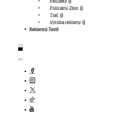
Pečiatky
0
Policajný Zbor
0
Tlač
0
Výroba reklamy
0
Reklamný Textil