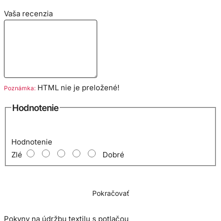
Vaša recenzia
hrnček 220 ml 80 x 90mm
Cena je včetne potlače
HTML nie je preložené!
Poznámka:
Hodnotenie
Hodnotenie
Zlé
Dobré
Pokračovať
Pokyny na údržbu textilu s potlačou