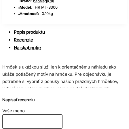
Brand:
babajaga.sk
Model:
HR MT-S300
Hmotnosť:
0.10kg
Popis produktu
Recenzie
Na stiahnutie
Hrnček s ukážkou slúži len k orientačnému náhľadu ako
ukáže potlačený motív na hrnčeku. Pre objednávku je
potrebné si vybrať z ponuky našich prázdnych hrnčekov,
vybrať si z našich motívov, alebo poslať vlastný motív.
Napísať recenziu
Veľkosť potlače:
Vaše meno
hrnček 300ml 80 x 190mm