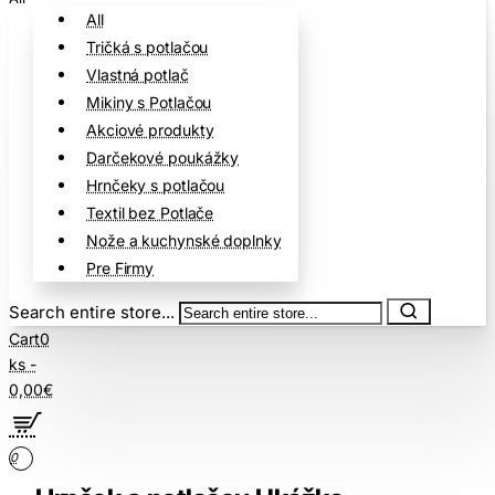
All
Tričká s potlačou
Vlastná potlač
Mikiny s Potlačou
Akciové produkty
Darčekové poukážky
Hrnčeky s potlačou
Textil bez Potlače
Nože a kuchynské doplnky
Pre Firmy
Search entire store...
Cart
0
ks -
0,00€
0