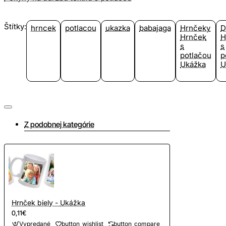
Štítky:
hrncek
potlacou
ukazka
babajaga
Hrnčeky
D
Hrnček
H
s
s
potlačou
p
Ukážka
U
Z podobnej kategórie
Hrnček biely - Ukážka
0,11€
Vypredané
button_wishlist
button_compare