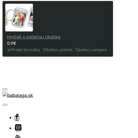
Hrnček s potlačou Ukážka
0,11€
Pridať do košíka
button_wishlist
button_compare