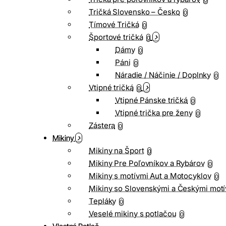
0
Tričká Slovensko – Česko
0
Tímové Tričká
0
Športové tričká
0
Dámy
0
Páni
0
Náradie / Náčinie / Doplnky
0
Vtipné tričká
0
Vtipné Pánske tričká
0
Vtipné trička pre ženy
0
Zástera
0
Mikiny
Mikiny na Šport
0
Mikiny Pre Poľovníkov a Rybárov
0
Mikiny s motívmi Aut a Motocyklov
0
Mikiny so Slovenskými a Českými motí
Tepláky
0
Veselé mikiny s potlačou
0