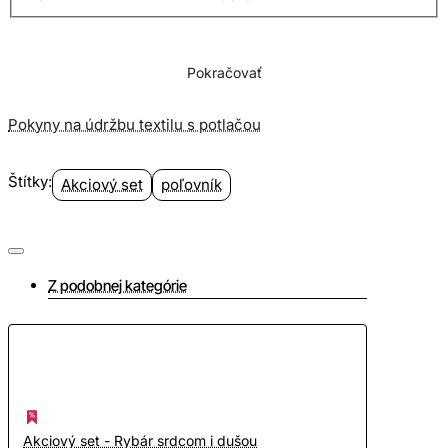
Pokračovať
Pokyny na údržbu textilu s potlačou
Štítky:
Akciový set
poľovník
Z podobnej kategórie
Akciový set - Rybár srdcom i dušou