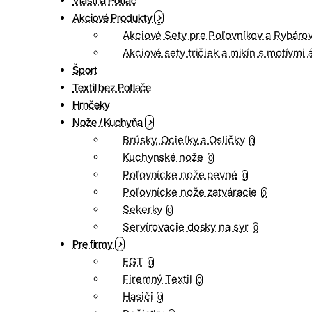
Vlastná Potlač
Akciové Produkty
Akciové Sety pre Poľovníkov a Rybáro
Akciové sety tričiek a mikín s motívmi 
Šport
Textil bez Potlače
Hrnčeky
Nože / Kuchyňa
Brúsky, Ocieľky a Osličky
0
Kuchynské nože
0
Poľovnícke nože pevné
0
Poľovnícke nože zatváracie
0
Sekerky
0
Servírovacie dosky na syr
0
Pre firmy
EGT
0
Firemný Textil
0
Hasiči
0