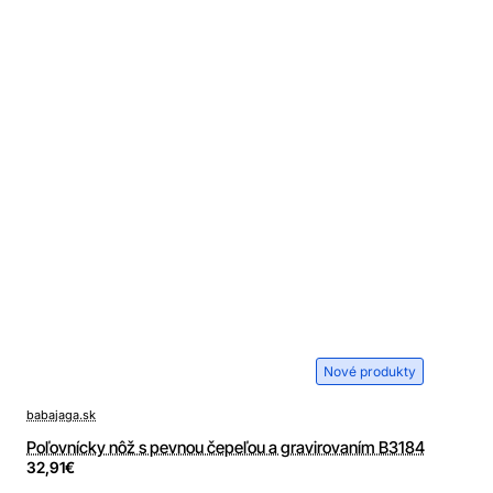
Nové produkty
babajaga.sk
Poľovnícky nôž s pevnou čepeľou a gravirovaním B3184
32,91€