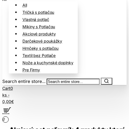
All
Tričká s potlačou
Vlastná potlač
Mikiny s Potlačou
Akciové produkty
Darčekové poukážky
Hrnčeky s potlačou
Textil bez Potlače
Nože a kuchynské doplnky
Pre Firmy
Search entire store...
Cart
0
ks -
0,00€
0