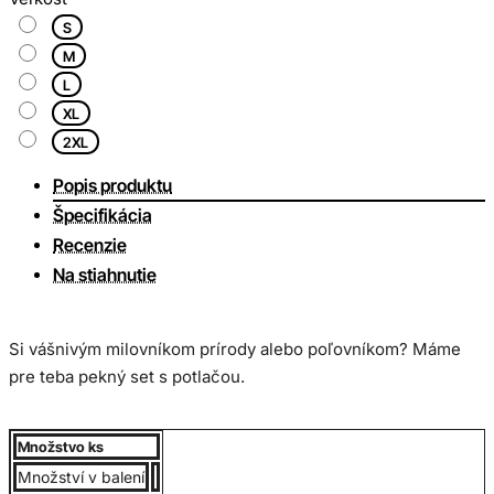
S
M
L
XL
2XL
Popis produktu
Špecifikácia
Recenzie
Na stiahnutie
Si vášnivým milovníkom prírody alebo poľovníkom? Máme
pre teba pekný set s potlačou.
Akciový set poľovník obsahuje: 1 x mikina, 1 x polokošeľa.
Množstvo ks
Množství v balení