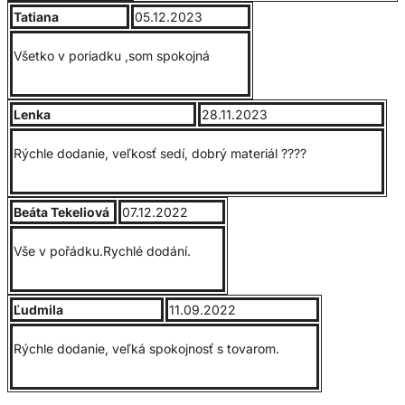
V prípade rôznych veľkostí nezabudni do poznámky napísať
Tatiana
05.12.2023
požadované veľkosti.
Všetko v poriadku ,som spokojná
Veľkostná tabuľka polokošeľa:
Lenka
28.11.2023
Rýchle dodanie, veľkosť sedí, dobrý materiál ????
Veľkostná tabuľka mikina:
Beáta Tekeliová
07.12.2022
Vše v pořádku.Rychlé dodání.
Ľudmila
11.09.2022
Rýchle dodanie, veľká spokojnosť s tovarom.