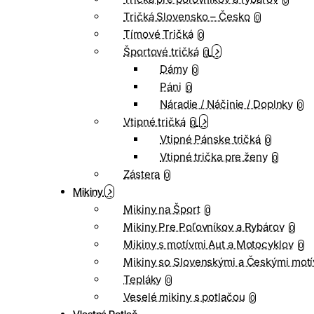
0
Tričká Slovensko – Česko
0
Tímové Tričká
0
Športové tričká
0
Dámy
0
Páni
0
Náradie / Náčinie / Doplnky
0
Vtipné tričká
0
Vtipné Pánske tričká
0
Vtipné trička pre ženy
0
Zástera
0
Mikiny
Mikiny na Šport
0
Mikiny Pre Poľovníkov a Rybárov
0
Mikiny s motívmi Aut a Motocyklov
0
Mikiny so Slovenskými a Českými motí
Tepláky
0
Veselé mikiny s potlačou
0