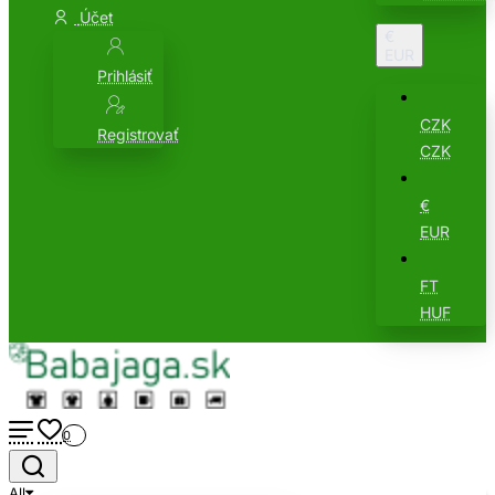
Účet
€
EUR
Prihlásiť
CZK
Registrovať
CZK
€
EUR
FT
HUF
0
All