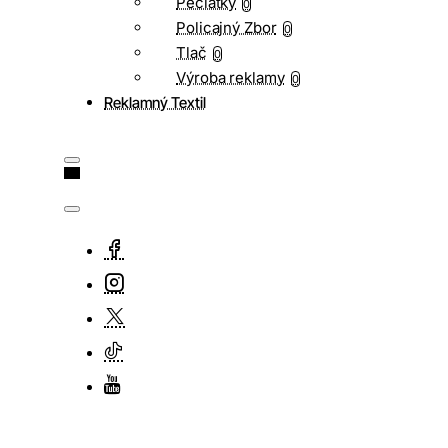
Pečiatky
0
Policajný Zbor
0
Tlač
0
Výroba reklamy
0
Reklamný Textil