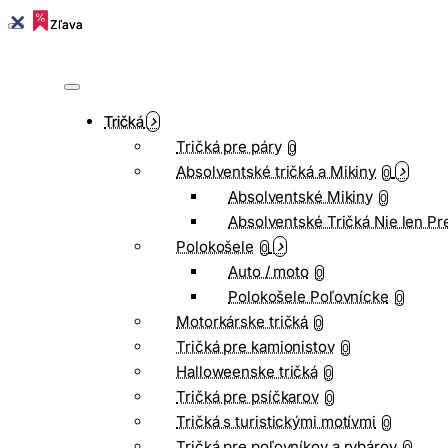
Zľava
Zľava
Tričká
Tričká pre páry
0
Absolventské tričká a Mikiny
0
Absolventské Mikiny
0
Absolventské Tričká Nie len Pr
Polokošele
0
Auto / moto
0
Polokošele Poľovnícke
0
Motorkárske tričká
0
Tričká pre kamionistov
0
Halloweenske tričká
0
Tričká pre psíčkarov
0
Tričká s turistickými motívmi
0
Tričká pre poľovníkov a rybárov