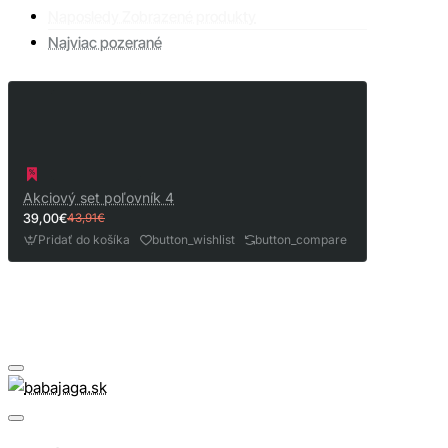
Naposledy Zobrazené produkty
Najviac pozerané
Akciový set poľovník 4
39,00€
43,91€
Pridať do košíka
button_wishlist
button_compare