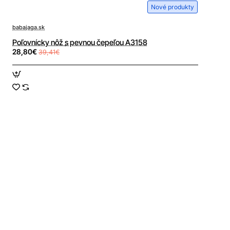
Nové produkty
babajaga.sk
Poľovnícky nôž s pevnou čepeľou A3158
28,80€
39,41€