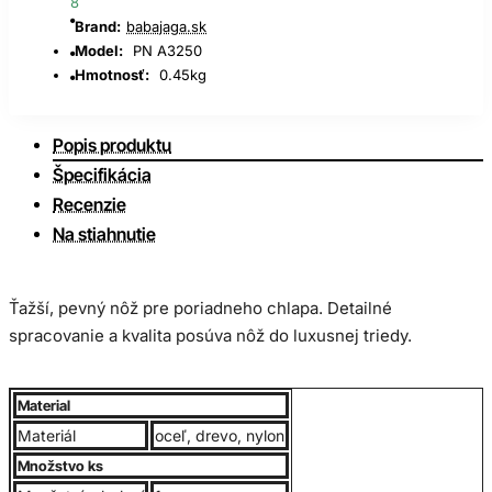
8
Brand:
babajaga.sk
Model:
PN A3250
Hmotnosť:
0.45kg
Popis produktu
Špecifikácia
Recenzie
Na stiahnutie
Ťažší, pevný nôž pre poriadneho chlapa. Detailné
spracovanie a kvalita posúva nôž do luxusnej triedy.
Spoločnosť Columbia
je
dlhoročný výrobca poľovníckych
Material
nožov z
Číny
. Pri výrobe každého jedného noža výrobca
Materiál
oceľ, drevo, nylon
venuje mimoriadnu pozornosť detailnému a precíznemu
Množstvo ks
spracovanie, využíva výhradne kvalitné materiály s dôrazom