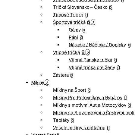
0
Tričká Slovensko – Česko
0
Tímové Tričká
0
Športové tričká
0
Dámy
0
Páni
0
Náradie / Náčinie / Doplnky
0
Vtipné tričká
0
Vtipné Pánske tričká
0
Vtipné trička pre ženy
0
Zástera
0
Mikiny
Mikiny na Šport
0
Mikiny Pre Poľovníkov a Rybárov
0
Mikiny s motívmi Aut a Motocyklov
0
Mikiny so Slovenskými a Českými motí
Tepláky
0
Veselé mikiny s potlačou
0