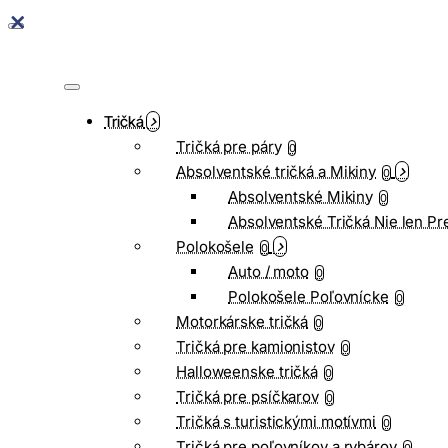
Tričká
Tričká pre páry
0
Absolventské tričká a Mikiny
0
Absolventské Mikiny
0
Absolventské Tričká Nie len Pr
Polokošele
0
Auto / moto
0
Polokošele Poľovnícke
0
Motorkárske tričká
0
Tričká pre kamionistov
0
Halloweenske tričká
0
Tričká pre psíčkarov
0
Tričká s turistickými motívmi
0
Tričká pre poľovníkov a rybárov