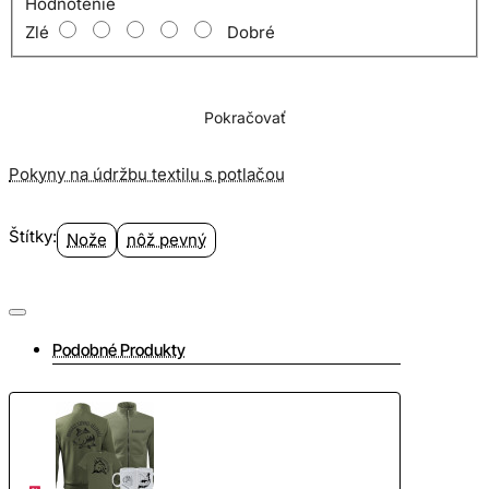
Hodnotenie
·
Typ ocele
:
nehrdzavejúca oceľ
Zlé
Dobré
·
Materiál rukoväte:
drevo
Pokračovať
·
Puzdro:
nylon
Pokyny na údržbu textilu s potlačou
Štítky:
Nože
nôž pevný
Podobné Produkty