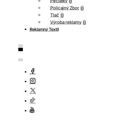
Pečiatky
0
Policajný Zbor
0
Tlač
0
Výroba reklamy
0
Reklamný Textil