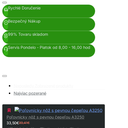
Rychlé Doručenie
Bezpečný Nákup
99% Tovaru skladom
Servis Pondelo - Piatok od 8,00 - 16,00 hod
Naposledy Zobrazené produkty
Najviac pozerané
Poľovnícky nôž s pevnou čepeľou A3250
33,50€
39,41€