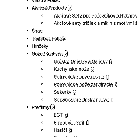
Vlastná Potlač
Akciové Produkty
Akciové Sety pre Poľovníkov a Rybáro
Akciové sety tričiek a mikín s motívmi 
Šport
Textil bez Potlače
Hrnčeky
Nože / Kuchyňa
Brúsky, Ocieľky a Osličky
0
Kuchynské nože
0
Poľovnícke nože pevné
0
Poľovnícke nože zatváracie
0
Sekerky
0
Servírovacie dosky na syr
0
Pre firmy
EGT
0
Firemný Textil
0
Hasiči
0