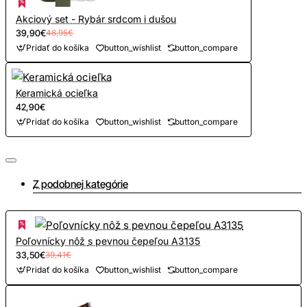
Akciový set - Rybár srdcom i dušou
39,90€
48,95€
Pridať do košíka
button_wishlist
button_compare
Keramická ocieľka
42,90€
Pridať do košíka
button_wishlist
button_compare
Z podobnej kategórie
Poľovnícky nôž s pevnou čepeľou A3135
33,50€
39,41€
Pridať do košíka
button_wishlist
button_compare