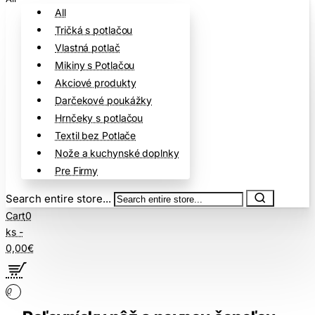
All
Tričká s potlačou
Vlastná potlač
Mikiny s Potlačou
Akciové produkty
Darčekové poukážky
Hrnčeky s potlačou
Textil bez Potlače
Nože a kuchynské doplnky
Pre Firmy
Search entire store...
Cart
0
ks -
0,00€
0