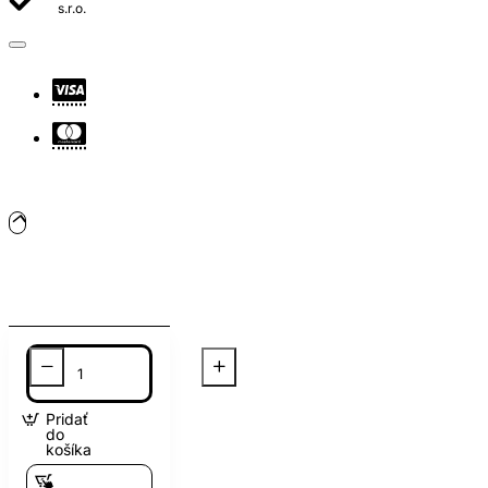
s.r.o.
Pridať
do
košíka