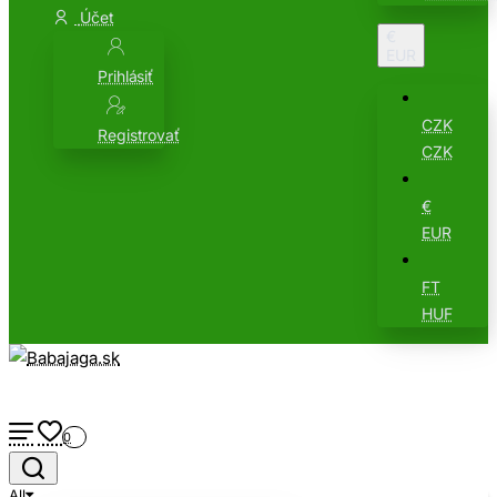
Účet
€
EUR
Prihlásiť
CZK
Registrovať
CZK
€
EUR
FT
HUF
0
All