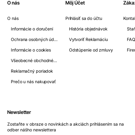
O nás
Môj Účet
Záka
O nás
Prihlásiť sa do účtu
Konta
Informácie o doručení
História objednávok
Ochrana osobných údajov
Vytvoriť Reklamáciu
FA
Informácie o cookies
Odstúpenie od zmluvy
Fir
Všeobecné obchodné podmienky
Reklamačný poriadok
Prečo u nás nakupovať
Newsletter
Zostaňte v obraze o novinkách a akciách prihlásením sa na
odber nášho newslettera