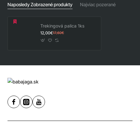
Naposledy Zobrazené produkty
Najviac pozerané
Trekingová palica 1ks
12,00€
17,60€