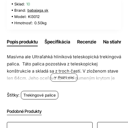
Sklad:
10
Brand:
babajaga.sk
Model:
KI3012
Hmotnosť:
0.50kg
Popis produktu
Špecifikácia
Recenzie
Na stiahnuti
Masívna ale Ultraľahká hliníková teleskopická trekingová
palica.
Táto palica pozostáva z teleskopickej
konštrukcie a skladá sa z troch častí. V zloženom stave
len 64cm.
Jeho oceľová špička s gumeným krytom je
ideálna pre nordic walking na tvrdom aj mäkom povrchu.
J
eho ergonomická rukoväť sa dá predĺžiť na 27 cm a
Štítky:
Trekingové palice
poskytuje výbornú priľnavosť
.
Nastaviteľný popruh
umožňuje voľný pohyb paží
Podobné Produkty
Trekingové palice sú pomôckou, ktorá bude