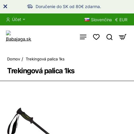
Doručenie do SK od 80€ zdarma.
Účet
Slovenčina
€
EUR
home
Domov
Trekingová palica 1ks
Trekingová palica 1ks