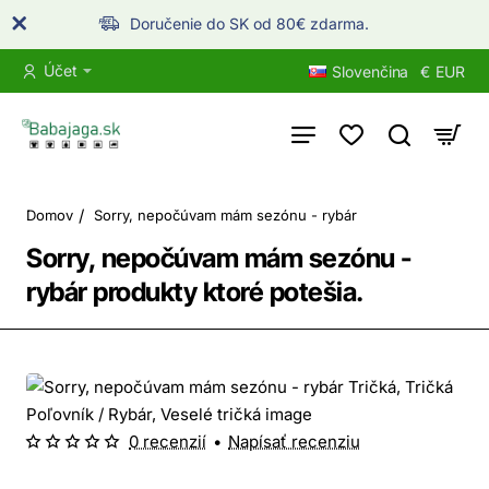
Doručenie do SK od 80€ zdarma.
Účet
Slovenčina
€
EUR
home
Domov
Sorry, nepočúvam mám sezónu - rybár
Sorry, nepočúvam mám sezónu -
rybár produkty ktoré potešia.
0 recenzií
•
Napísať recenziu