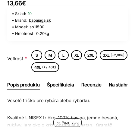
13,66€
Sklad:
10
Brand:
babajaga.sk
Model:
so11500
Hmotnosť:
0.20kg
S
M
L
XL
2XL
3XL
(+2,00€)
Veľkosť
4XL
(+2,40€)
Popis produktu
Špecifikácia
Recenzie
Na stiahnuti
Veselé tričko pre rybára alebo rybárku.
Kvalitné UNISEX tričko, 100% bavlna, jemne česaná,
rukávy, lem okolo krku obsahuje elastan. Gramáž
190g/m2.