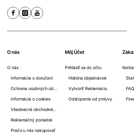
O nás
Môj Účet
Záka
O nás
Prihlásiť sa do účtu
Konta
Informácie o doručení
História objednávok
Ochrana osobných údajov
Vytvoriť Reklamáciu
FA
Informácie o cookies
Odstúpenie od zmluvy
Fir
Všeobecné obchodné podmienky
Reklamačný poriadok
Prečo u nás nakupovať