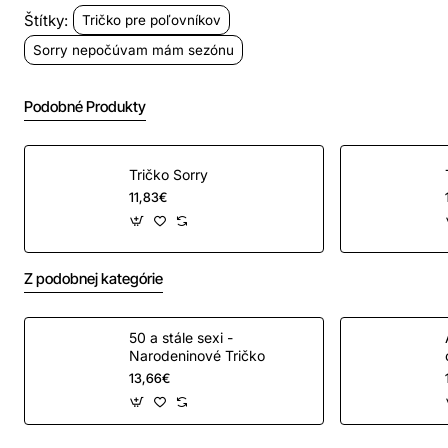
Štítky:
Tričko pre poľovníkov
Bavlnený materiál zabezpečuje príjemné nosenie. Trup
Sorry nepočúvam mám sezónu
trička je po stranách bez švov, vďaka čomu je
zabezpečená jeho tvarová stálosť. Výborný pomer
Podobné Produkty
kvality a ceny.
Tričko Sorry
Veľkostná tabuľka:
11,83€
Z podobnej kategórie
50 a stále sexi -
Narodeninové Tričko
13,66€