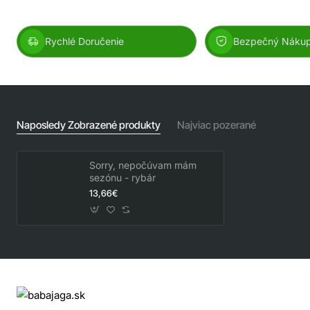
Rychlé Doručenie
Bezpečný Náku
Naposledy Zobrazené produkty
Najviac pozerané
Sorry, nepočúvam mám
sezónu - rybár
13,66€