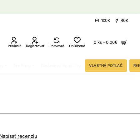
100K
40K
0 ks - 0,00€
Prihlásiť
Registrovať
Porovnať
Obľúbené
ky
Pre firmy
Darčekové Poukážky
VLASTNÁ POTLAČ
RE
Napísať recenziu