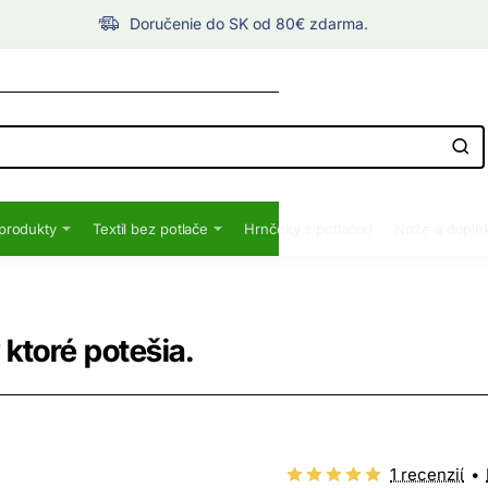
Doručenie do SK od 80€ zdarma.
produkty
Textil bez potlače
Hrnčeky s potlačou
Nože a dopln
ktoré potešia.
1 recenzií
•