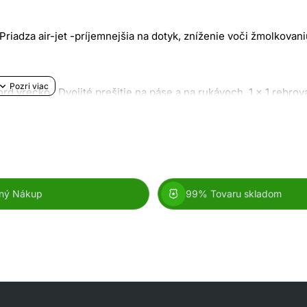
riadza air-jet -príjemnejšia na dotyk, zníženie voči žmolkovani
rd vrecko. Dvojité prešitie na páse a na rukávoch, 1 x 1 rebrov
ný Nákup
99% Tovaru skladom