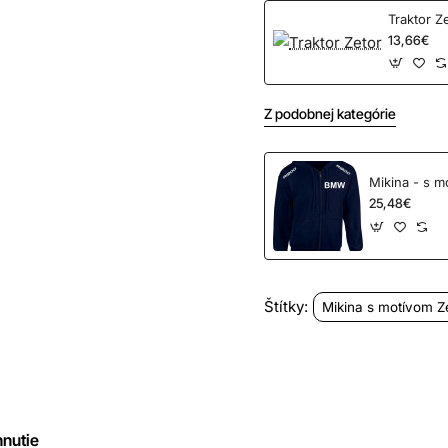
Traktor Z
13,66€
Z podobnej kategórie
Mikina - s 
25,48€
Štítky:
Mikina s motívom Z
hnutie