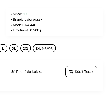
Sklad:
10
Brand:
babajaga.sk
Model:
KA 446
Hmotnosť:
0.50kg
L
XL
2XL
3XL
(+2,00€)
Pridať do košíka
Kúpiť Teraz