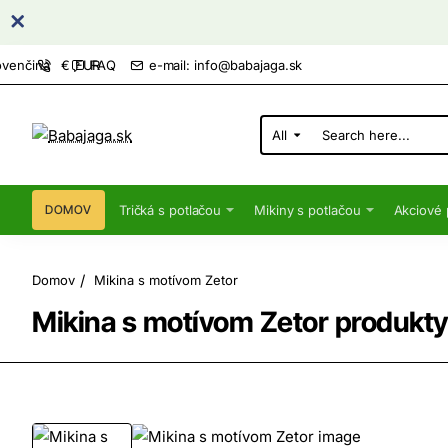
FAQ
e-mail: info@babajaga.sk
ovenčina
€
EUR
All
Search
here...
Tričká s potlačou
Mikiny s potlačou
Akciové 
DOMOV
home
Domov
Mikina s motívom Zetor
Mikina s motívom Zetor produkty 