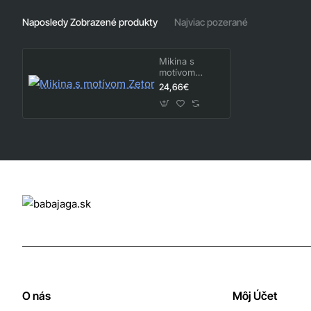
Naposledy Zobrazené produkty
Najviac pozerané
Mikina s
motívom
Zetor
24,66€
O nás
Môj Účet