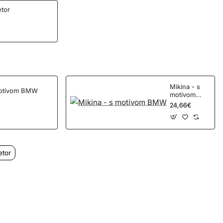
etor
Mikina - s
motívom BMW
motívom
BMW
24,66€
etor