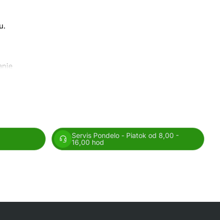
u.
anie
Servis Pondelo - Piatok od 8,00 -
16,00 hod