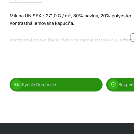
Mikina UNISEX - 271,0 G / m², 80% bavlna, 20% polyester. P
Kontrastná lemovaná kapucňa.
Kontrastné tmavo šedé pásky na zadnej strane krku a flatco
spandex.
Veľkosti od 2XL a vyššie nevymieňame.
Veľkostná tabuľka:
Rychlé Doručenie
Bezpeč