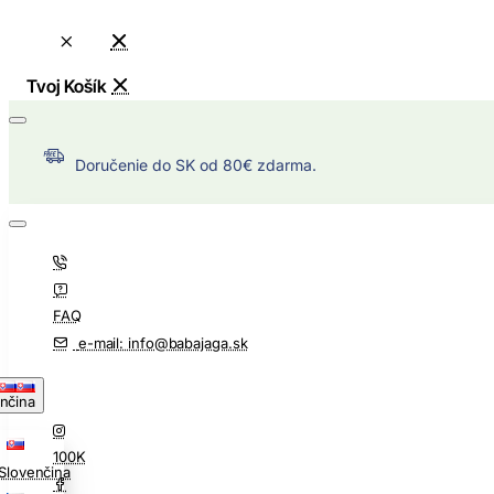
Doručenie do SK od 80€ zdarma.
FAQ
e-mail: info@babajaga.sk
nčina
100K
Slovenčina