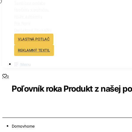
Textil bez potlače
Hrnčeky s potlačou
Nože a doplnky
Pre firmy
Darčekové Poukážky
VLASTNÁ POTLAČ
REKLAMNÝ TEXTIL
Menu
0
Poľovník roka Produkt z našej p
Domov
home