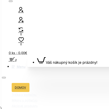
0
0
0 ks - 0,00€
0
Váš nákupný košík je prázdny!
Menu
DOMOV
Tričká s potlačou
Mikiny s potlačou
Akciové produkty