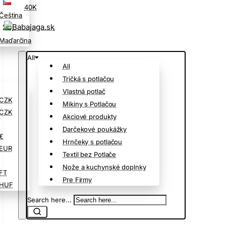
40K
Čeština
Maďarčina
All
All
Tričká s potlačou
Vlastná potlač
CZK
Mikiny s Potlačou
CZK
Akciové produkty
Darčekové poukážky
€
Hrnčeky s potlačou
EUR
Textil bez Potlače
Nože a kuchynské doplnky
FT
Pre Firmy
HUF
Search here...