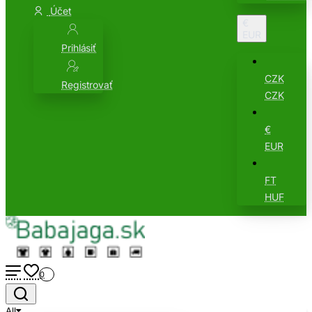
Účet
€
EUR
Prihlásiť
CZK
Registrovať
CZK
€
EUR
FT
HUF
0
All