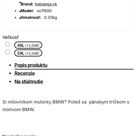
Brand:
babajaga.sk
Model:
so11500
Hmotnosť:
0.20kg
Veľkosť
4XL
(+2,00€)
5XL
(+2,00€)
Popis produktu
Recenzie
Na stiahnutie
Si milovníkom motorky BMW? Poteš sa pánskym tričkom s
motívom BMW.
Kvalitné UNISEX tričko, 100% bavlna, jemne česaná, rukávy,
lem okolo krku obsahuje elastan. Gramáž 190g/m2.