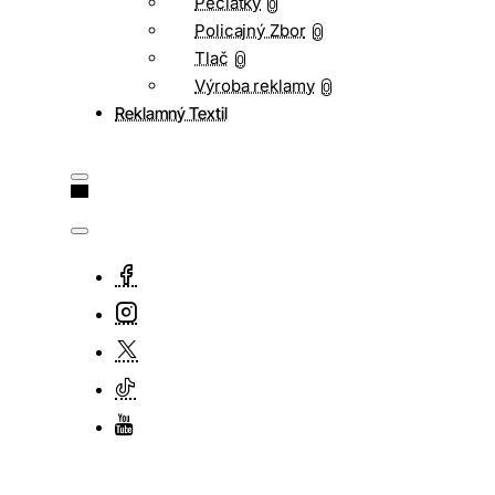
Pečiatky
0
Policajný Zbor
0
Tlač
0
Výroba reklamy
0
Reklamný Textil