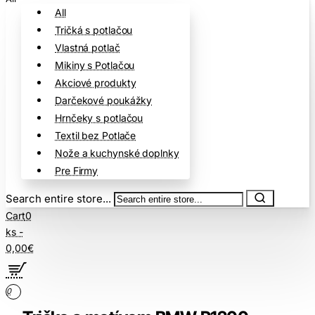
All
Tričká s potlačou
Vlastná potlač
Mikiny s Potlačou
Akciové produkty
Darčekové poukážky
Hrnčeky s potlačou
Textil bez Potlače
Nože a kuchynské doplnky
Pre Firmy
Search entire store...
Cart
0
ks -
0,00€
0