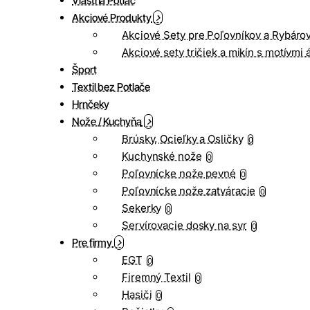
Vlastná Potlač
Akciové Produkty
Akciové Sety pre Poľovníkov a Rybáro
Akciové sety tričiek a mikín s motívmi 
Šport
Textil bez Potlače
Hrnčeky
Nože / Kuchyňa
Brúsky, Ocieľky a Osličky
0
Kuchynské nože
0
Poľovnícke nože pevné
0
Poľovnícke nože zatváracie
0
Sekerky
0
Servírovacie dosky na syr
0
Pre firmy
EGT
0
Firemný Textil
0
Hasiči
0