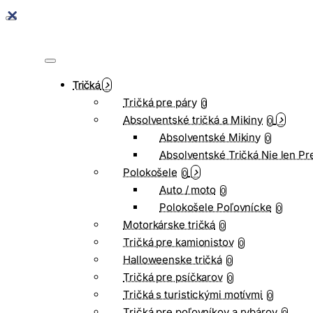
Tričká
Tričká pre páry
0
Absolventské tričká a Mikiny
0
Absolventské Mikiny
0
Absolventské Tričká Nie len Pr
Polokošele
0
Auto / moto
0
Polokošele Poľovnícke
0
Motorkárske tričká
0
Tričká pre kamionistov
0
Halloweenske tričká
0
Tričká pre psíčkarov
0
Tričká s turistickými motívmi
0
Tričká pre poľovníkov a rybárov