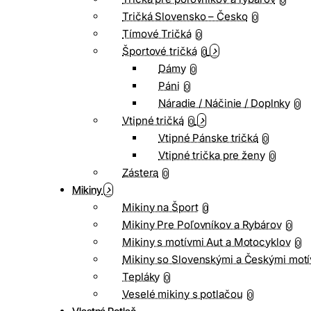
0
Tričká Slovensko – Česko
0
Tímové Tričká
0
Športové tričká
0
Dámy
0
Páni
0
Náradie / Náčinie / Doplnky
0
Vtipné tričká
0
Vtipné Pánske tričká
0
Vtipné trička pre ženy
0
Zástera
0
Mikiny
Mikiny na Šport
0
Mikiny Pre Poľovníkov a Rybárov
0
Mikiny s motívmi Aut a Motocyklov
0
Mikiny so Slovenskými a Českými motí
Tepláky
0
Veselé mikiny s potlačou
0