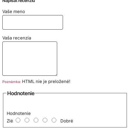
Napísať recenziu
Vaše meno
Bavlnený materiál zabezpečuje príjemné nosenie. Trup
trička je po stranách bez švov, vďaka čomu je zabezpečená
jeho tvarová stálosť. Výborný pomer kvality a ceny.
Vaša recenzia
Veľkostná tabuľka v cm:
HTML nie je preložené!
Poznámka:
Hodnotenie
Hodnotenie
Zlé
Dobré