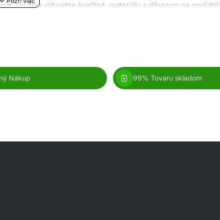
e, využíva výhradne kvalitné materiály s dôrazom na spoľahli
n. Nože značky Columbia sú charakteristické vysokým štandard
odný
nielen
na praktické využitie, ale aj ako jedinečný a atraktívn
ný Nákup
99% Tovaru skladom