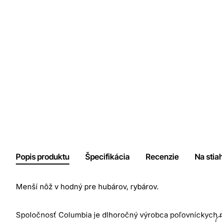
Popis produktu
Špecifikácia
Recenzie
Na stia
Menší nôž v hodný pre hubárov, rybárov.
Spoločnosť Columbia
je
dlhoročný výrobca poľovníckych 