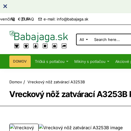
FAQ
e-mail: info@babajaga.sk
ovenčina
€
EUR
All
Search
here...
Tričká s potlačou
Mikiny s potlačou
Akciové 
DOMOV
home
Domov
Vreckový nôž zatvárací A3253B
Vreckový nôž zatvárací A3253B 