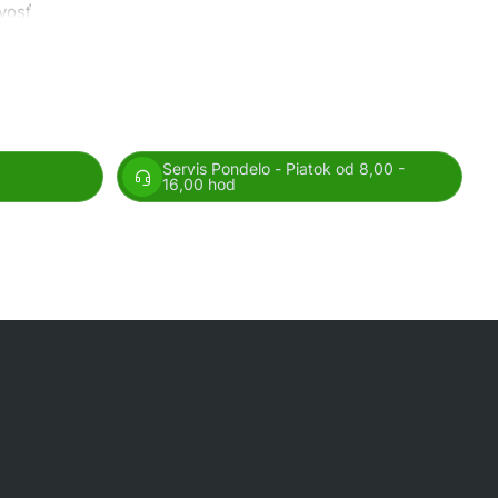
vosť
om a
y
Servis Pondelo - Piatok od 8,00 -
16,00 hod