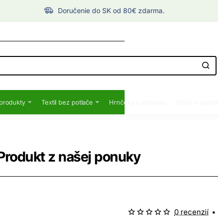
Doručenie do SK od 80€ zdarma.
produkty
Textil bez potlače
Hrnčeky s potlačou
Nože a dopln
Produkt z našej ponuky
0 recenzií
•