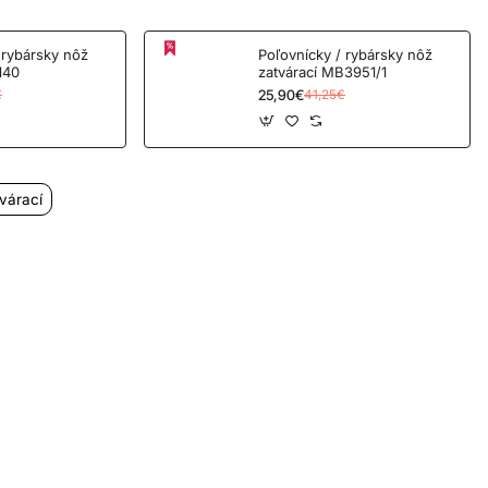
 rybársky nôž
Poľovnícky / rybársky nôž
140
zatvárací MB3951/1
25,90€
€
41,25€
várací