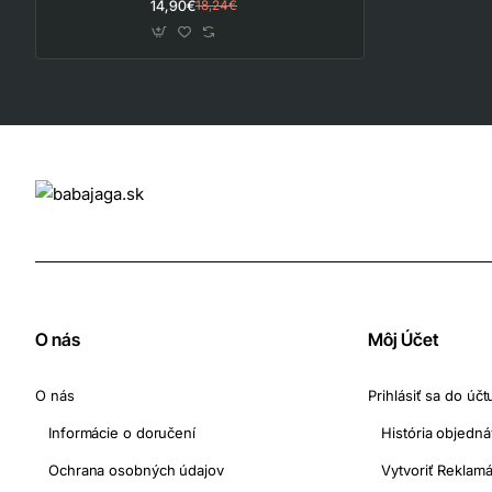
14,90€
18,24€
·
Materiál rukoväte:
oceľ
·
Puzdro:
nemá, prichytenie na opasok
O nás
Môj Účet
O nás
Prihlásiť sa do účt
Informácie o doručení
História objedn
Ochrana osobných údajov
Vytvoriť Reklamá