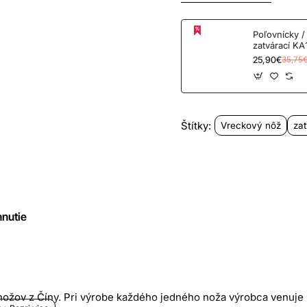
Poľovnícky /
zatvárací KA
25,90€
35,75
Štítky:
Vreckový nôž
zat
hnutie
nožov z
Číny
. Pri výrobe každého jedného noža výrobca venuje