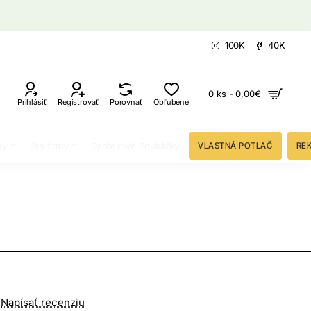
100K
40K
0 ks - 0,00€
Prihlásiť
Registrovať
Porovnať
Obľúbené
ky
Pre firmy
Darčekové Poukážky
VLASTNÁ POTLAČ
RE
Napísať recenziu