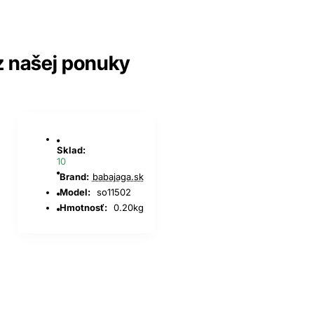
z našej ponuky
Sklad:
10
Brand:
babajaga.sk
Model:
so11502
Hmotnosť:
0.20kg