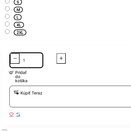
S
M
L
XL
2XL
Pridať
do
košíka
Kúpiť Teraz