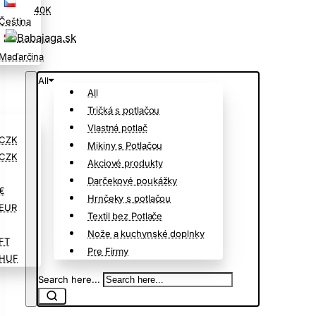
40K
Čeština
Maďarčina
All
All
Tričká s potlačou
Vlastná potlač
CZK
Mikiny s Potlačou
CZK
Akciové produkty
Darčekové poukážky
€
Hrnčeky s potlačou
EUR
Textil bez Potlače
Nože a kuchynské doplnky
FT
Pre Firmy
HUF
Search here...