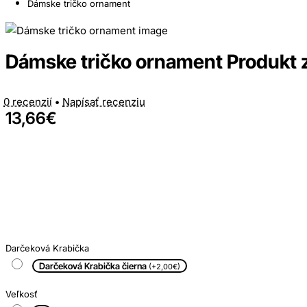
Dámske tričko ornament
Dámske tričko ornament Produkt 
0 recenzií
•
Napísať recenziu
13,66€
Darčeková Krabička
Darčeková Krabička čierna
(+2,00€)
Veľkosť