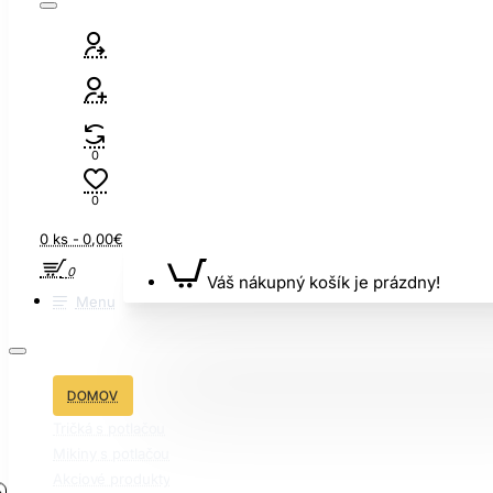
0
0
0 ks - 0,00€
0
Váš nákupný košík je prázdny!
Menu
DOMOV
Tričká s potlačou
Mikiny s potlačou
Akciové produkty