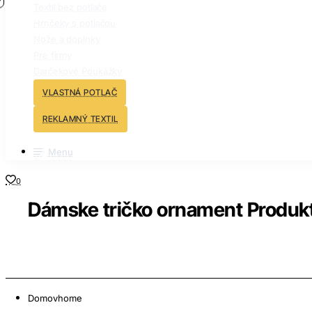
Textil bez potlače
Hrnčeky s potlačou
Nože a doplnky
Pre firmy
Darčekové Poukážky
VLASTNÁ POTLAČ
REKLAMNÝ TEXTIL
Menu
0
Dámske tričko ornament Produkt
Domov
home