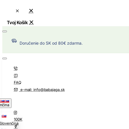
Doručenie do SK od 80€ zdarma.
FAQ
e-mail: info@babajaga.sk
nčina
100K
Slovenčina