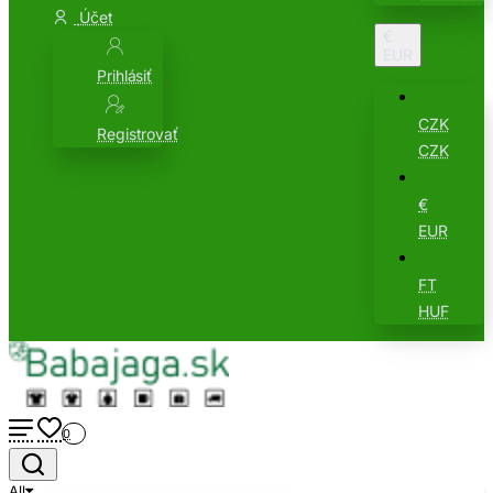
Účet
€
EUR
Prihlásiť
CZK
Registrovať
CZK
€
EUR
FT
HUF
0
All