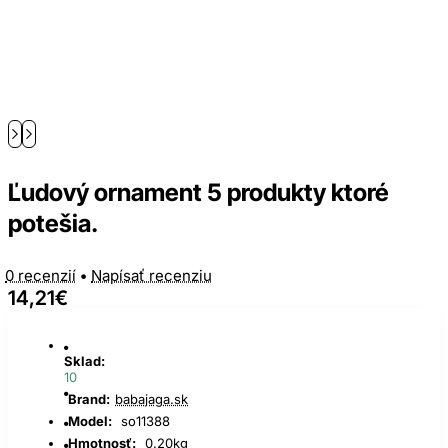
Ľudový ornament 5 produkty ktoré
potešia.
0 recenzií
•
Napísať recenziu
14,21€
Sklad:
10
Brand:
babajaga.sk
Model:
so11388
Hmotnosť:
0.20kg