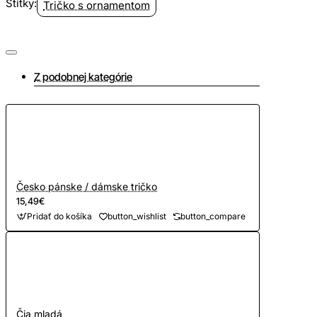
Štítky:
Tričko s ornamentom
Z podobnej kategórie
Česko pánske / dámske tričko
15,49€
Pridať do košíka
button_wishlist
button_compare
Čia mladá