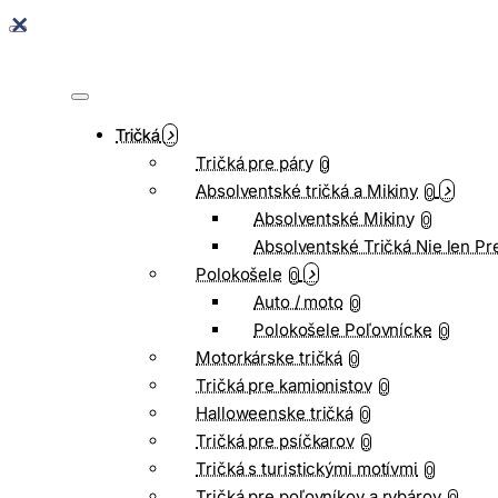
Tričká
Tričká pre páry
0
Absolventské tričká a Mikiny
0
Absolventské Mikiny
0
Absolventské Tričká Nie len Pr
Polokošele
0
Auto / moto
0
Polokošele Poľovnícke
0
Motorkárske tričká
0
Tričká pre kamionistov
0
Halloweenske tričká
0
Tričká pre psíčkarov
0
Tričká s turistickými motívmi
0
Tričká pre poľovníkov a rybárov