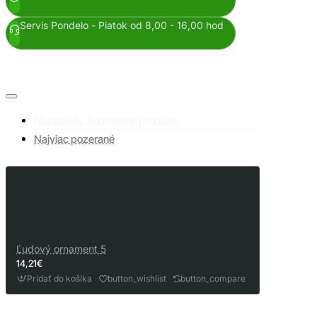
Servis Pondelo - Piatok od 8,00 - 16,00 hod
Naposledy Zobrazené produkty
Najviac pozerané
Ľudový ornament 5
14,21€
Pridať do košíka
button_wishlist
button_compare