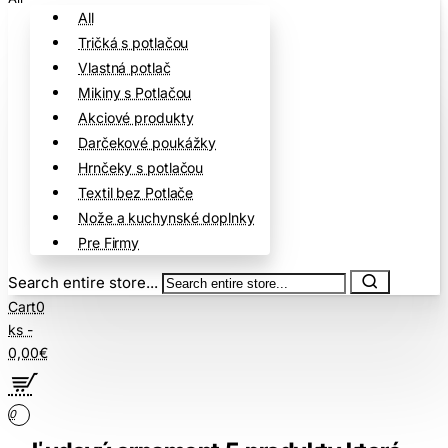
All
Tričká s potlačou
Vlastná potlač
Mikiny s Potlačou
Akciové produkty
Darčekové poukážky
Hrnčeky s potlačou
Textil bez Potlače
Nože a kuchynské doplnky
Pre Firmy
Search entire store...
Cart
0
ks -
0,00€
0