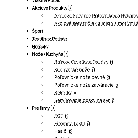
Vlastná Potlač
Akciové Produkty
Akciové Sety pre Poľovníkov a Rybáro
Akciové sety tričiek a mikín s motívmi 
Šport
Textil bez Potlače
Hrnčeky
Nože / Kuchyňa
Brúsky, Ocieľky a Osličky
0
Kuchynské nože
0
Poľovnícke nože pevné
0
Poľovnícke nože zatváracie
0
Sekerky
0
Servírovacie dosky na syr
0
Pre firmy
EGT
0
Firemný Textil
0
Hasiči
0