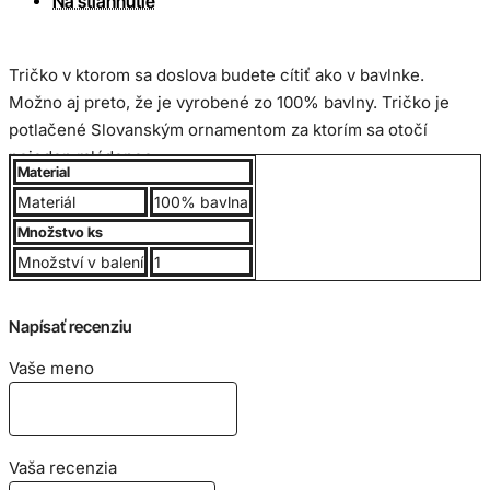
Na stiahnutie
Tričko v ktorom sa doslova budete cítiť ako v bavlnke.
Možno aj preto, že je vyrobené zo 100% bavlny. Tričko je
potlačené Slovanským ornamentom za ktorím sa otočí
nejeden mládenec.
Material
Materiál
100% bavlna
Dámske tričko, 100% bavlna, jemne česaná, krátke rukávy, V
Množstvo ks
golier Gramáž 150g/m2.
Množství v balení
1
Potlačená oblasť na textile je mäkká na dotyk, takže tričká
Napísať recenziu
sú pohodlné a odolné proti opotrebeniu.
Vaše meno
Veľkostná tabuľka v cm:
Vaša recenzia