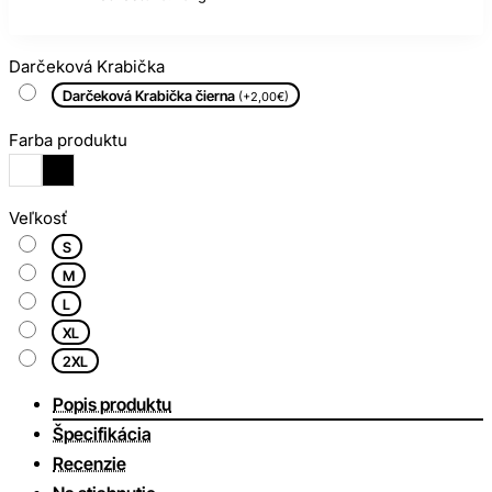
Darčeková Krabička
Darčeková Krabička čierna
(+2,00€)
Farba produktu
Veľkosť
S
M
L
XL
2XL
Popis produktu
Špecifikácia
Recenzie