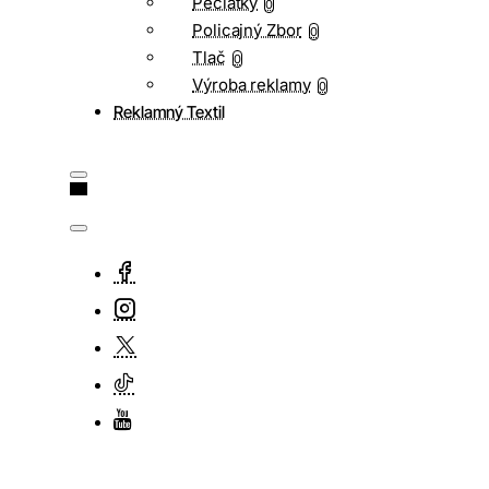
Pečiatky
0
Policajný Zbor
0
Tlač
0
Výroba reklamy
0
Reklamný Textil