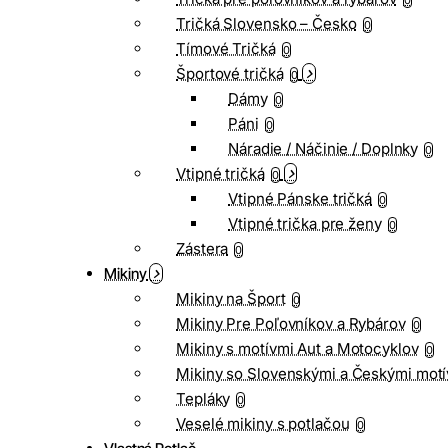
0
Tričká Slovensko – Česko
0
Tímové Tričká
0
Športové tričká
0
Dámy
0
Páni
0
Náradie / Náčinie / Doplnky
0
Vtipné tričká
0
Vtipné Pánske tričká
0
Vtipné trička pre ženy
0
Zástera
0
Mikiny
Mikiny na Šport
0
Mikiny Pre Poľovníkov a Rybárov
0
Mikiny s motívmi Aut a Motocyklov
0
Mikiny so Slovenskými a Českými motí
Tepláky
0
Veselé mikiny s potlačou
0