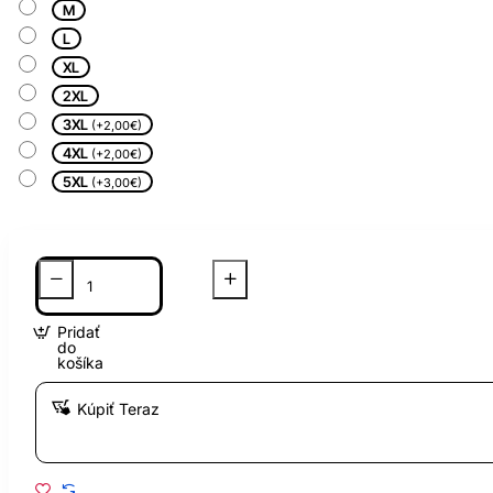
M
L
XL
2XL
3XL
(+2,00€)
4XL
(+2,00€)
5XL
(+3,00€)
Pridať
do
košíka
Kúpiť Teraz