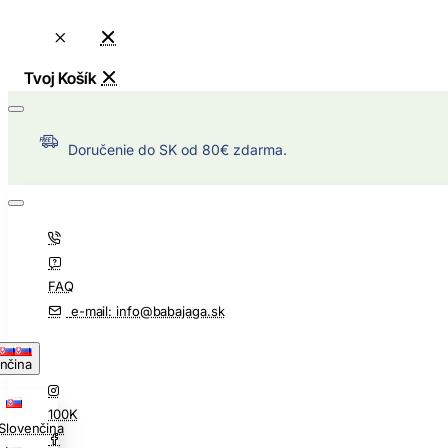
Doručenie do SK od 80€ zdarma.
FAQ
e-mail: info@babajaga.sk
nčina
100K
Slovenčina