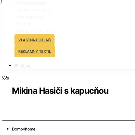
Textil bez potlače
Hrnčeky s potlačou
Nože a doplnky
Pre firmy
Darčekové Poukážky
VLASTNÁ POTLAČ
REKLAMNÝ TEXTIL
Menu
0
Mikina Hasiči s kapucňou
Domov
home