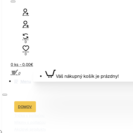
0
0
0 ks - 0,00€
0
Váš nákupný košík je prázdny!
Menu
DOMOV
Tričká s potlačou
Mikiny s potlačou
Akciové produkty