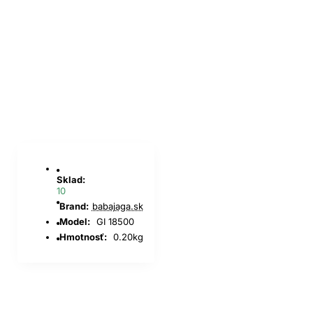
Sklad:
10
Brand:
babajaga.sk
Model:
GI 18500
Hmotnosť:
0.20kg