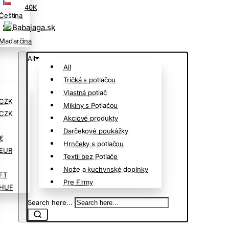
40K
Čeština
Maďarčina
All
All
Tričká s potlačou
Vlastná potlač
CZK
Mikiny s Potlačou
CZK
Akciové produkty
Darčekové poukážky
€
Hrnčeky s potlačou
EUR
Textil bez Potlače
Nože a kuchynské doplnky
FT
Pre Firmy
HUF
Search here...