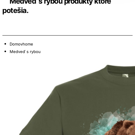
Medveď s rybou produkty ktoré
potešia.
Domov
home
Medveď s rybou