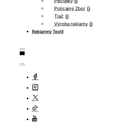
Pečiatky
0
Policajný Zbor
0
Tlač
0
Výroba reklamy
0
Reklamný Textil