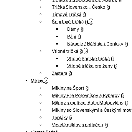
0
Tričká Slovensko – Česko
0
Tímové Tričká
0
Športové tričká
0
Dámy
0
Páni
0
Náradie / Náčinie / Doplnky
0
Vtipné tričká
0
Vtipné Pánske tričká
0
Vtipné trička pre ženy
0
Zástera
0
Mikiny
Mikiny na Šport
0
Mikiny Pre Poľovníkov a Rybárov
0
Mikiny s motívmi Aut a Motocyklov
0
Mikiny so Slovenskými a Českými motí
Tepláky
0
Veselé mikiny s potlačou
0