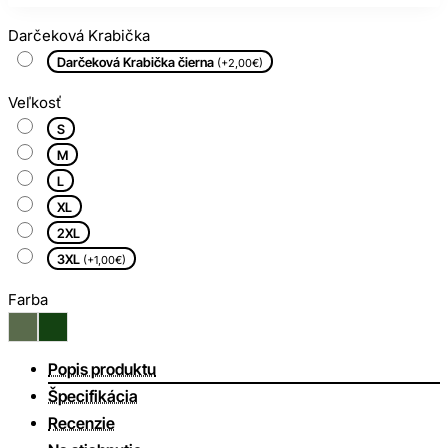
Darčeková Krabička
Darčeková Krabička čierna
(+2,00€)
Veľkosť
S
M
L
XL
2XL
3XL
(+1,00€)
Farba
Popis produktu
Špecifikácia
Recenzie