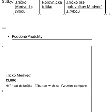
Štítky:
Tričko
Poľovnícke
Tričko pre
Medveď s
tričko
poľovníkov Medveď
rybou
s rybou
Podobné Produkty
Tričko Medveď
13,66€
Pridať do košíka
button_wishlist
button_compare