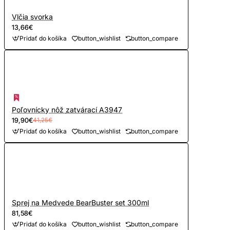
Vlčia svorka
13,66€
Pridať do košíka
button_wishlist
button_compare
Poľovnícky nôž zatvárací A3947
19,90€
41,25€
Pridať do košíka
button_wishlist
button_compare
Sprej na Medvede BearBuster set 300ml
81,58€
Pridať do košíka
button_wishlist
button_compare