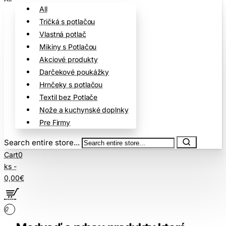
All
Tričká s potlačou
Vlastná potlač
Mikiny s Potlačou
Akciové produkty
Darčekové poukážky
Hrnčeky s potlačou
Textil bez Potlače
Nože a kuchynské doplnky
Pre Firmy
Search entire store...
Cart
0
ks -
0,00€
0