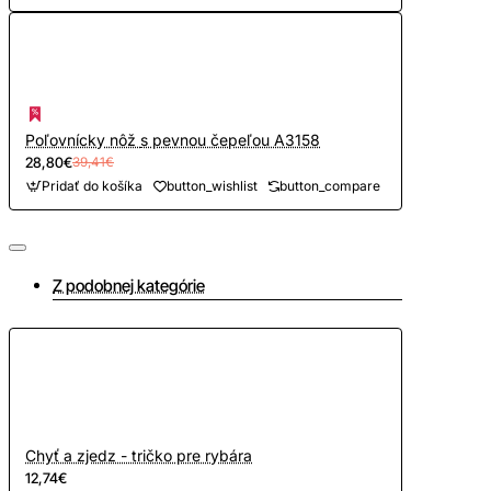
Poľovnícky nôž s pevnou čepeľou A3158
28,80€
39,41€
Pridať do košíka
button_wishlist
button_compare
Z podobnej kategórie
Chyť a zjedz - tričko pre rybára
12,74€