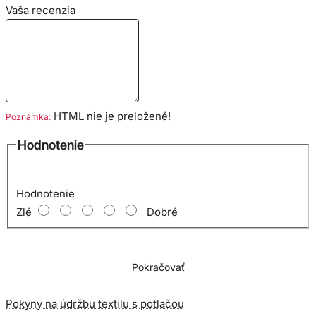
Vaša recenzia
Dĺžka: 310 mm
Materiál: oceľ 7Cr13,
HTML nie je preložené!
Rúčka: Čierne drevo / kov
Poznámka:
Hodnotenie
Púzdro: Nylon
Hodnotenie
Zlé
Dobré
Pokračovať
Pokyny na údržbu textilu s potlačou