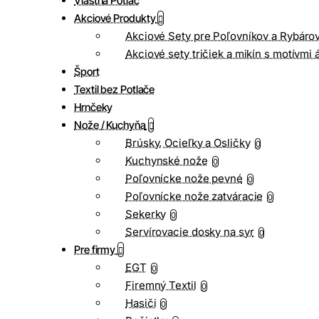
Vlastná Potlač
Akciové Produkty
Akciové Sety pre Poľovníkov a Rybáro
Akciové sety tričiek a mikín s motívmi 
Šport
Textil bez Potlače
Hrnčeky
Nože / Kuchyňa
Brúsky, Ocieľky a Osličky
0
Kuchynské nože
0
Poľovnícke nože pevné
0
Poľovnícke nože zatváracie
0
Sekerky
0
Servírovacie dosky na syr
0
Pre firmy
EGT
0
Firemný Textil
0
Hasiči
0