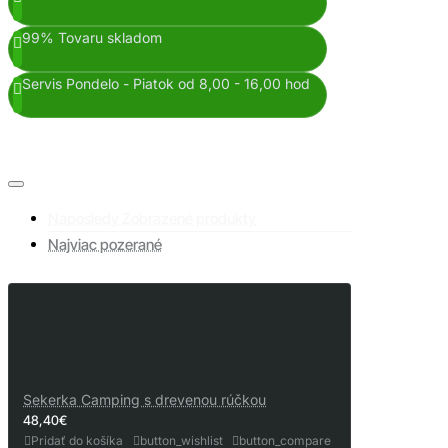
99% Tovaru skladom
Servis Pondelo - Piatok od 8,00 - 16,00 hod
Naposledy Zobrazené produkty
Najviac pozerané
Sekerka Camping s drevenou rúčkou
48,40€
Pridať do košíka
button_wishlist
button_compare