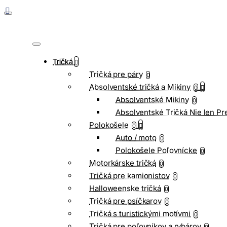
Tričká
Tričká pre páry
0
Absolventské tričká a Mikiny
0
Absolventské Mikiny
0
Absolventské Tričká Nie len Pr
Polokošele
0
Auto / moto
0
Polokošele Poľovnícke
0
Motorkárske tričká
0
Tričká pre kamionistov
0
Halloweenske tričká
0
Tričká pre psíčkarov
0
Tričká s turistickými motívmi
0
Tričká pre poľovníkov a rybárov