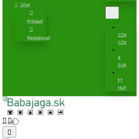
Účet
€
EUR
Prihlásiť
CZK
Registrovať
CZK
€
EUR
FT
HUF
0