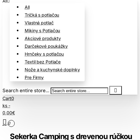
All
All
Tričká s potlačou
Vlastná potlač
Mikiny s Potlačou
Akciové produkty
Darčekové poukážky
Hrnčeky s potlačou
Textil bez Potlače
Nože a kuchynské doplnky
Pre Firmy
Search entire store...
Cart
0
ks -
0,00€
0
Sekerka Camping s drevenou rúčkou