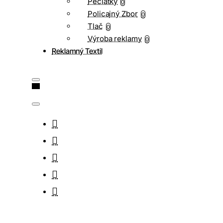
Pečiatky
0
Policajný Zbor
0
Tlač
0
Výroba reklamy
0
Reklamný Textil