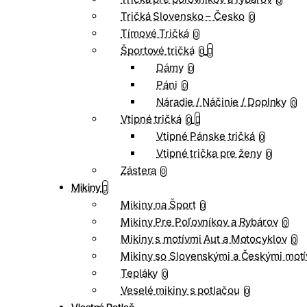
0
Tričká Slovensko – Česko
0
Tímové Tričká
0
Športové tričká
0
Dámy
0
Páni
0
Náradie / Náčinie / Doplnky
0
Vtipné tričká
0
Vtipné Pánske tričká
0
Vtipné trička pre ženy
0
Zástera
0
Mikiny
Mikiny na Šport
0
Mikiny Pre Poľovníkov a Rybárov
0
Mikiny s motívmi Aut a Motocyklov
0
Mikiny so Slovenskými a Českými motí
Tepláky
0
Veselé mikiny s potlačou
0