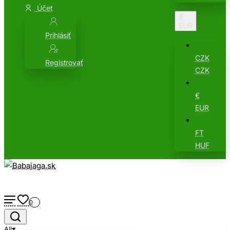
Účet
€
EUR
Prihlásiť
CZK
Registrovať
CZK
€
EUR
FT
HUF
0
All