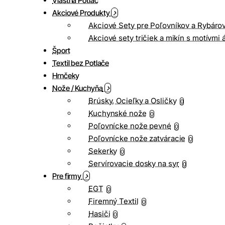
Vlastná Potlač
Akciové Produkty
Akciové Sety pre Poľovníkov a Rybáro
Akciové sety tričiek a mikín s motívmi 
Šport
Textil bez Potlače
Hrnčeky
Nože / Kuchyňa
Brúsky, Ocieľky a Osličky
0
Kuchynské nože
0
Poľovnícke nože pevné
0
Poľovnícke nože zatváracie
0
Sekerky
0
Servírovacie dosky na syr
0
Pre firmy
EGT
0
Firemný Textil
0
Hasiči
0