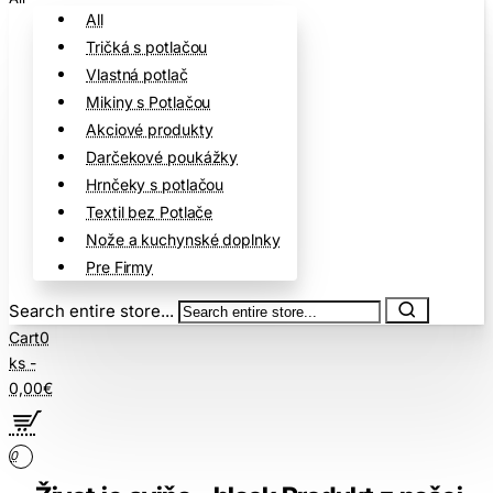
All
Tričká s potlačou
Vlastná potlač
Mikiny s Potlačou
Akciové produkty
Darčekové poukážky
Hrnčeky s potlačou
Textil bez Potlače
Nože a kuchynské doplnky
Pre Firmy
Search entire store...
Cart
0
ks -
0,00€
0