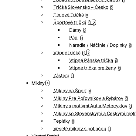
0
Tričká Slovensko – Česko
0
Tímové Tričká
0
Športové tričká
0
Dámy
0
Páni
0
Náradie / Náčinie / Doplnky
0
Vtipné tričká
0
Vtipné Pánske tričká
0
Vtipné trička pre ženy
0
Zástera
0
Mikiny
Mikiny na Šport
0
Mikiny Pre Poľovníkov a Rybárov
0
Mikiny s motívmi Aut a Motocyklov
0
Mikiny so Slovenskými a Českými motí
Tepláky
0
Veselé mikiny s potlačou
0