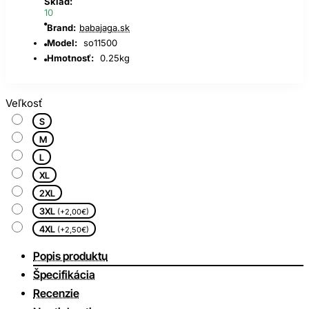
Sklad:
10
Brand:
babajaga.sk
Model:
so11500
Hmotnosť:
0.25kg
Veľkosť
S
M
L
XL
2XL
3XL
(+2,00€)
4XL
(+2,50€)
Popis produktu
Špecifikácia
Recenzie