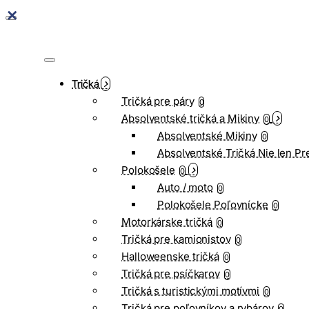
Tričká
Tričká pre páry
0
Absolventské tričká a Mikiny
0
Absolventské Mikiny
0
Absolventské Tričká Nie len Pr
Polokošele
0
Auto / moto
0
Polokošele Poľovnícke
0
Motorkárske tričká
0
Tričká pre kamionistov
0
Halloweenske tričká
0
Tričká pre psíčkarov
0
Tričká s turistickými motívmi
0
Tričká pre poľovníkov a rybárov