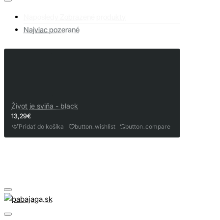
Naposledy Zobrazené produkty
Najviac pozerané
Život je sviňa - black
13,29€
Pridať do košíka
button_wishlist
button_compare