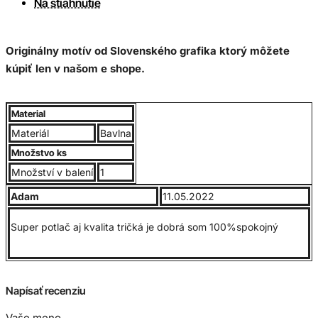
Na stiahnutie
Originálny motív od Slovenského grafika ktorý môžete
kúpiť len v našom e shope.
Kvalitné UNISEX tričko, 100% bavlna, jemne česaná, rukávy,
Material
lem okolo krku obsahuje elastan. Gramáž 190g/m2
Materiál
Bavlna
Množstvo ks
Veľkostná tabuľka
Množství v balení
1
Adam
11.05.2022
Super potlač aj kvalita tričká je dobrá som 100%spokojný
Napísať recenziu
Vaše meno