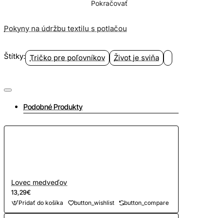
Pokračovať
Pokyny na údržbu textilu s potlačou
Štítky:
Tričko pre poľovníkov
Život je sviňa
Podobné Produkty
Lovec medveďov
13,29€
Pridať do košíka
button_wishlist
button_compare