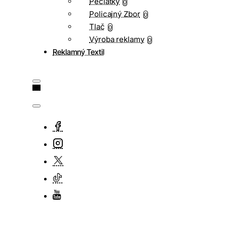
Pečiatky
0
Policajný Zbor
0
Tlač
0
Výroba reklamy
0
Reklamný Textil