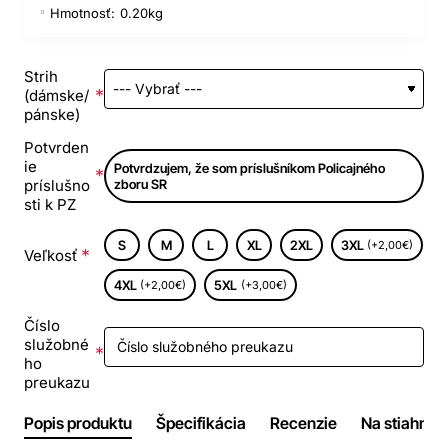
Hmotnosť:
0.20kg
Strih
(dámske/
pánske)
Potvrden
ie
Potvrdzujem, že som príslušníkom Policajného
príslušno
zboru SR
sti k PZ
S
M
L
XL
2XL
3XL
(+2,00€)
Veľkosť
4XL
5XL
(+2,00€)
(+3,00€)
Číslo
služobné
ho
preukazu
Popis produktu
Špecifikácia
Recenzie
Na stiahnuti