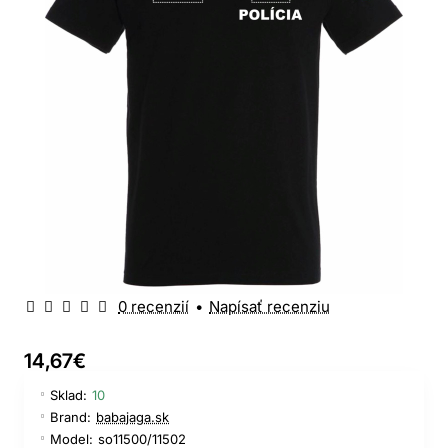
0 recenzií
•
Napísať recenziu
Nové produkty
🔥 Najpredávanejšie
14,67€
Sklad:
10
Brand:
babajaga.sk
Model:
so11500/11502