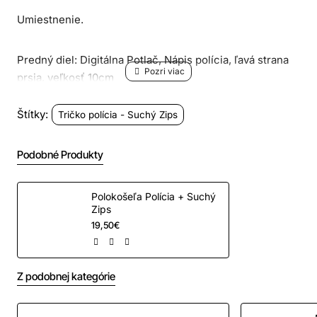
Umiestnenie.
Predný diel: Digitálna Potlač, Nápis polícia, ľavá strana
prsia, veľkosť 10cm
Štítky:
Tričko polícia - Suchý Zips
Predný diel: Našitý Suchý Zips,
Podobné Produkty
pravá strana prsia 125 x 400mm,
Polokošeľa Polícia + Suchý
ľavá strana prsia 85 x 30mm
Zips
19,50€
Zadný diel: Digitálna Potlač, nápis polícia, farba biela,
stred o veľkosti 27cm
Z podobnej kategórie
Ľavý rukáv: Digitálna Potlač, Znak SK polícia, 60x90mm