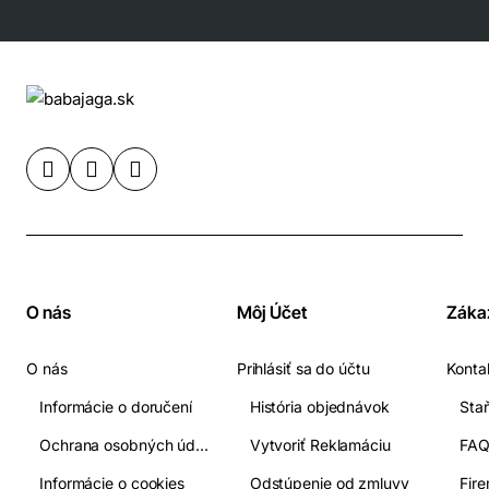
Veľkostná tabuľka tričko Dámske: Vyrábajú sa len do
veľkosti 3XL
O nás
Môj Účet
Záka
O nás
Prihlásiť sa do účtu
Konta
Informácie o doručení
História objednávok
Ochrana osobných údajov
Vytvoriť Reklamáciu
FA
Informácie o cookies
Odstúpenie od zmluvy
Fir