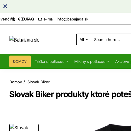
FAQ
e-mail: info@babajaga.sk
ovenčina
€
EUR
All
Search
here...
Tričká s potlačou
Mikiny s potlačou
Akciové 
DOMOV
home
Domov
Slovak Biker
Slovak Biker produkty ktoré poteš