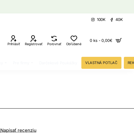
100K
40K
0 ks - 0,00€
Prihlásiť
Registrovať
Porovnať
Obľúbené
ky
Pre firmy
Darčekové Poukážky
VLASTNÁ POTLAČ
RE
Napísať recenziu