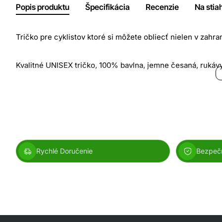
Popis produktu
Špecifikácia
Recenzie
Na stia
Tričko pre cyklistov ktoré si môžete obliecť nielen v zahran
Kvalitné UNISEX tričko, 100% bavlna, jemne česaná, rukáv
Bavlnený materiál zabezpečuje príjemné nosenie. Trup tri
tvarová stálosť. Výborný pomer kvality a ceny.
Veľkostná tabuľka:
Rychlé Doručenie
Bezpeč