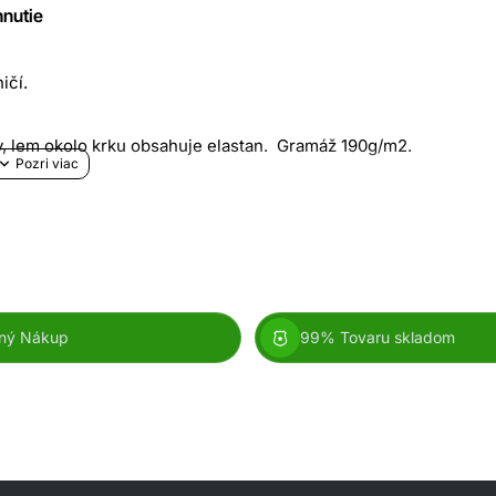
hnutie
ičí.
y, lem okolo krku obsahuje elastan. Gramáž 190g/m2.
čka je po stranách bez švov, vďaka čomu je zabezpečená jeho
ný Nákup
99% Tovaru skladom