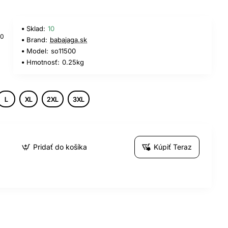
Sklad:
10
20
Brand:
babajaga.sk
Model:
so11500
Hmotnosť:
0.25kg
L
XL
2XL
3XL
Pridať do košíka
Kúpiť Teraz