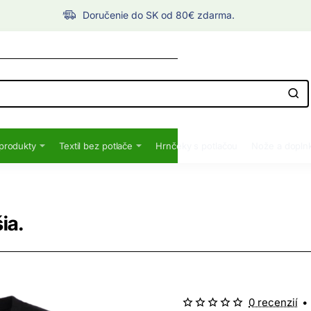
Doručenie do SK od 80€ zdarma.
produkty
Textil bez potlače
Hrnčeky s potlačou
Nože a dopln
ia.
0 recenzií
•