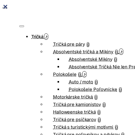
Tričká
Tričká pre páry
0
Absolventské tričká a Mikiny
0
Absolventské Mikiny
0
Absolventské Tričká Nie len Pr
Polokošele
0
Auto / moto
0
Polokošele Poľovnícke
0
Motorkárske tričká
0
Tričká pre kamionistov
0
Halloweenske tričká
0
Tričká pre psíčkarov
0
Tričká s turistickými motívmi
0
Tričká pre poľovníkov a rybárov