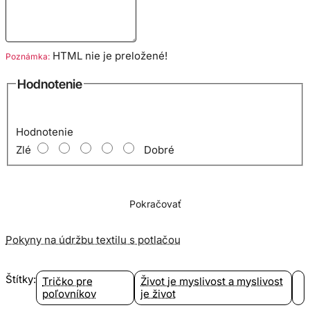
HTML nie je preložené!
Poznámka:
Hodnotenie
Hodnotenie
Zlé
Dobré
Pokračovať
Pokyny na údržbu textilu s potlačou
Štítky:
Tričko pre
Život je myslivost a myslivost
poľovníkov
je život