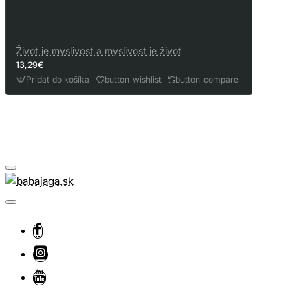
Život je myslivost a myslivost je život
13,29€
Pridať do košíka
button_wishlist
button_compare