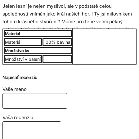
Jelen lesní je nejen myslivci, ale v podstatě celou
společností vnímán jako král našich hor.
I Ty jsi milovníkem
tohoto krásného stvoření?
Máme pro tebe velmi pěkný
potisk, který se Ti bude líbit.
Potěš se tričkem, které zaujme
Material
každého milovníka tohoto krásného samce.
Materiál
100% bavlna
Množstvo ks
Kvalitné UNISEX tričko, 100% bavlna, jemne česaná, rukávy,
Množství v balení
1
lem okolo krku obsahuje elastan. Gramáž 190g/m2.
Napísať recenziu
Bavlnený materiál zabezpečuje príjemné nosenie. Trup
trička je po stranách bez švov, vďaka čomu je zabezpečená
Vaše meno
jeho tvarová stálosť. Výborný pomer kvality a ceny.
Veľkostná tabuľka
Vaša recenzia