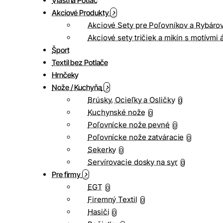
Vlastná Potlač
Akciové Produkty
Akciové Sety pre Poľovníkov a Rybáro
Akciové sety tričiek a mikín s motívmi 
Šport
Textil bez Potlače
Hrnčeky
Nože / Kuchyňa
Brúsky, Ocieľky a Osličky
0
Kuchynské nože
0
Poľovnícke nože pevné
0
Poľovnícke nože zatváracie
0
Sekerky
0
Servírovacie dosky na syr
0
Pre firmy
EGT
0
Firemný Textil
0
Hasiči
0