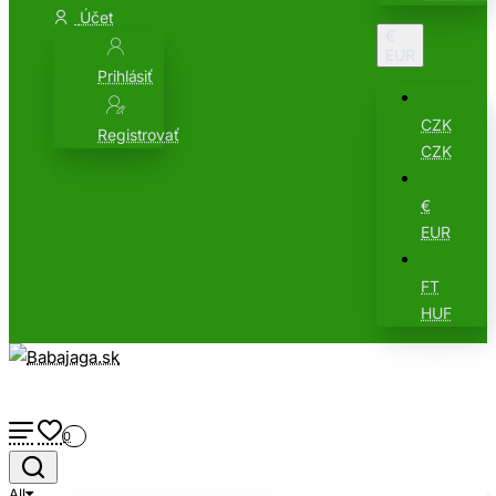
Účet
€
EUR
Prihlásiť
CZK
Registrovať
CZK
€
EUR
FT
HUF
0
All