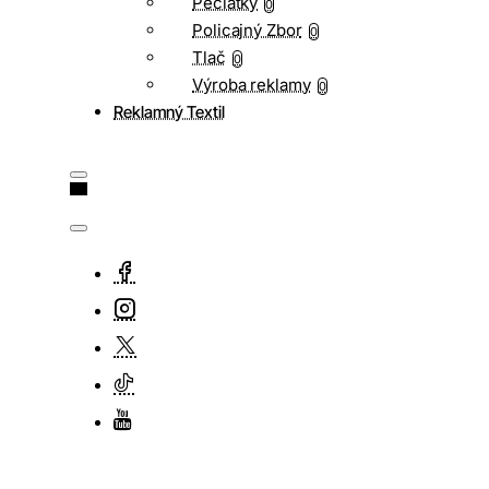
Pečiatky
0
Policajný Zbor
0
Tlač
0
Výroba reklamy
0
Reklamný Textil