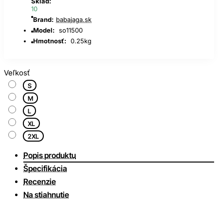
Sklad:
10
Brand:
babajaga.sk
Model:
so11500
Hmotnosť:
0.25kg
Veľkosť
S
M
L
XL
2XL
Popis produktu
Špecifikácia
Recenzie
Na stiahnutie