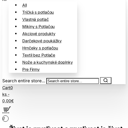
All
Tričká s potlačou
Vlastná potlač
Mikiny s Potlačou
Akciové produkty
Darčekové poukážky
Hrnčeky s potlačou
Textil bez Potlače
Nože a kuchynské doplnky
Pre Firmy
Search entire store...
Cart
0
ks -
0,00€
0