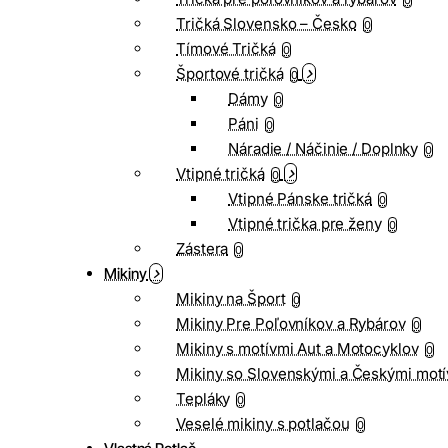
0
Tričká Slovensko – Česko
0
Tímové Tričká
0
Športové tričká
0
Dámy
0
Páni
0
Náradie / Náčinie / Doplnky
0
Vtipné tričká
0
Vtipné Pánske tričká
0
Vtipné trička pre ženy
0
Zástera
0
Mikiny
Mikiny na Šport
0
Mikiny Pre Poľovníkov a Rybárov
0
Mikiny s motívmi Aut a Motocyklov
0
Mikiny so Slovenskými a Českými motí
Tepláky
0
Veselé mikiny s potlačou
0