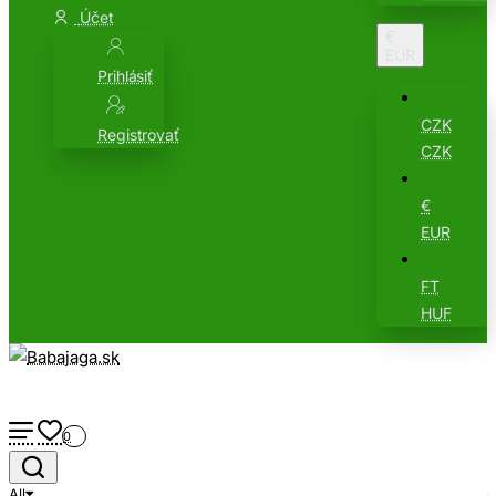
Účet
€
EUR
Prihlásiť
CZK
Registrovať
CZK
€
EUR
FT
HUF
0
All