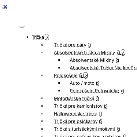
Tričká
Tričká pre páry
0
Absolventské tričká a Mikiny
0
Absolventské Mikiny
0
Absolventské Tričká Nie len Pr
Polokošele
0
Auto / moto
0
Polokošele Poľovnícke
0
Motorkárske tričká
0
Tričká pre kamionistov
0
Halloweenske tričká
0
Tričká pre psíčkarov
0
Tričká s turistickými motívmi
0
Tričká pre poľovníkov a rybárov