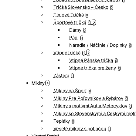
0
Tričká Slovensko – Česko
0
Tímové Tričká
0
Športové tričká
0
Dámy
0
Páni
0
Náradie / Náčinie / Doplnky
0
Vtipné tričká
0
Vtipné Pánske tričká
0
Vtipné trička pre ženy
0
Zástera
0
Mikiny
Mikiny na Šport
0
Mikiny Pre Poľovníkov a Rybárov
0
Mikiny s motívmi Aut a Motocyklov
0
Mikiny so Slovenskými a Českými motí
Tepláky
0
Veselé mikiny s potlačou
0