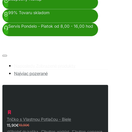
99% Tovaru skladom
Servis Pondelo - Piatok od 8,00 - 16,00 hod
Naposledy Zobrazené produkty
Najviac pozerané
Tričko s Vlastnou Potlačou - Biele
15,90€
19,90€
Pridať do košíka
button_wishlist
button_compare