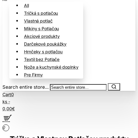
All
Tričká s potlačou
Vlastná potlač
Mikiny s Potlačou
Akciové produkty
Darčekové poukážky
Hrnčeky s potlačou
Textil bez Potlače
Nože a kuchynské doplnky
Pre Firmy
Search entire store...
Cart
0
ks -
0,00€
0