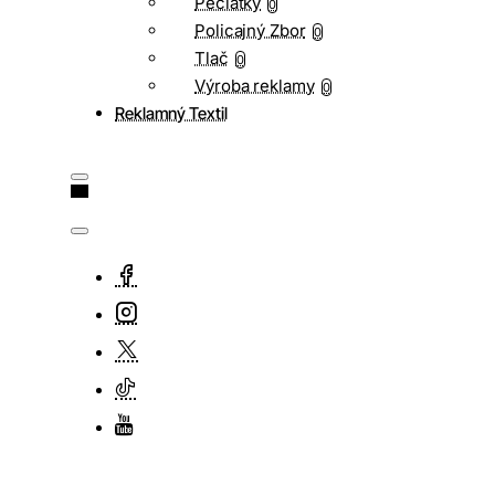
Pečiatky
0
Policajný Zbor
0
Tlač
0
Výroba reklamy
0
Reklamný Textil