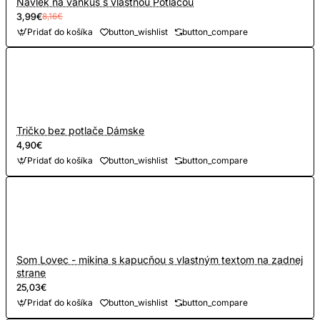
Návlek na vankúš s vlastnou Potlačou
jeho tvarová stálosť. Výborný pomer kvality a ceny. Tričko je
3,99€
8,16€
vhodné na bežné nosenie, šport aj prácu. Na potlač
Pridať do košíka
button_wishlist
button_compare
používame najnovšiu technológiu digitálnu
potlač DTF
Pre firemnú cenu
nás kontaktujte e-mailom:
info@babajaga.sk
Tričko bez potlače Dámske
4,90€
Veľkostná tabuľka v cm.
Veľkosti 3XL - 5XL sa vyrábajú
Pridať do košíka
button_wishlist
button_compare
len v základných farbách
Som Lovec - mikina s kapucňou s vlastným textom na zadnej
strane
25,03€
Pridať do košíka
button_wishlist
button_compare