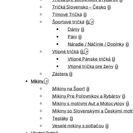
0
Tričká Slovensko – Česko
0
Tímové Tričká
0
Športové tričká
0
Dámy
0
Páni
0
Náradie / Náčinie / Doplnky
0
Vtipné tričká
0
Vtipné Pánske tričká
0
Vtipné trička pre ženy
0
Zástera
0
Mikiny
Mikiny na Šport
0
Mikiny Pre Poľovníkov a Rybárov
0
Mikiny s motívmi Aut a Motocyklov
0
Mikiny so Slovenskými a Českými motí
Tepláky
0
Veselé mikiny s potlačou
0