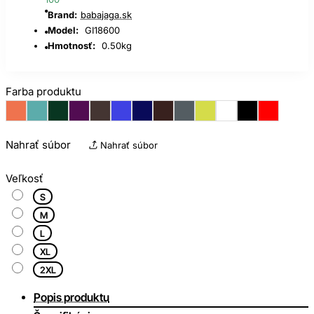
Brand:
babajaga.sk
Model:
GI18600
Hmotnosť:
0.50kg
Farba produktu
Nahrať súbor
Nahrať súbor
Veľkosť
S
M
L
XL
2XL
Popis produktu