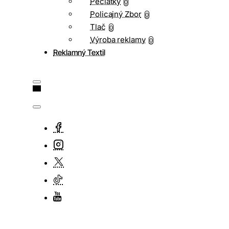
Pečiatky
0
Policajný Zbor
0
Tlač
0
Výroba reklamy
0
Reklamný Textil