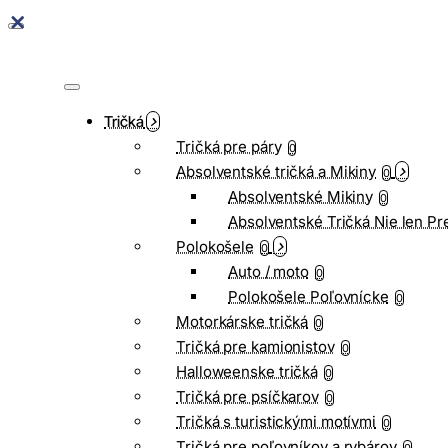
Tričká
Tričká pre páry
0
Absolventské tričká a Mikiny
0
Absolventské Mikiny
0
Absolventské Tričká Nie len Pr
Polokošele
0
Auto / moto
0
Polokošele Poľovnícke
0
Motorkárske tričká
0
Tričká pre kamionistov
0
Halloweenske tričká
0
Tričká pre psíčkarov
0
Tričká s turistickými motívmi
0
Tričká pre poľovníkov a rybárov