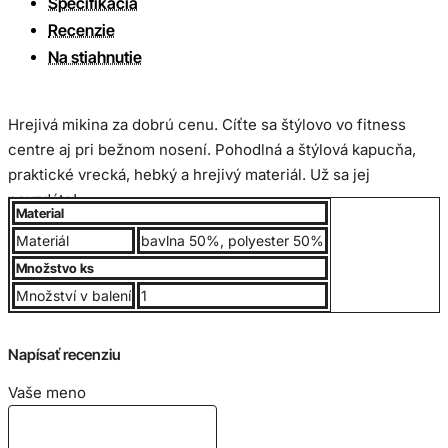
Špecifikácia
Recenzie
Na stiahnutie
Hrejivá mikina za dobrú cenu. Cíťte sa štýlovo vo fitness
centre aj pri bežnom nosení.
Pohodlná a štýlová kapucňa,
praktické vrecká, hebký a hrejivý materiál. Už sa jej
nevzdáte!
Material
Materiál
bavlna 50%, polyester 50%
Pánska mikina so zipsom, 271,0 G / m² (biela 257,0 G / m²)
Množstvo ks
50% bavlna, 50% polyester, Priadza air-jet - príjemnejšia na
Množství v balení
1
dotyk a zníženie žmolkovania, kapucňa s farebne zladenou
šnúrkou, kovový zips, vrecká. Dvojité prešitie na páse a na
Napísať recenziu
rukávoch.
Vaše meno
Cena je včetne potlače loga na ľubovolnom mieste o veľkosti
do 8x8cm