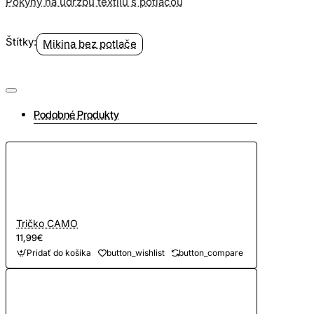
Pokyny na údržbu textilu s potlačou
Štítky:
Mikina bez potlače
Podobné Produkty
Tričko CAMO
11,99€
Pridať do košíka
button_wishlist
button_compare