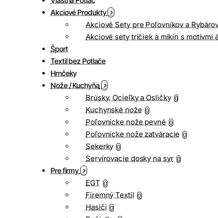
Vlastná Potlač
Akciové Produkty
Akciové Sety pre Poľovníkov a Rybáro
Akciové sety tričiek a mikín s motívmi 
Šport
Textil bez Potlače
Hrnčeky
Nože / Kuchyňa
Brúsky, Ocieľky a Osličky
0
Kuchynské nože
0
Poľovnícke nože pevné
0
Poľovnícke nože zatváracie
0
Sekerky
0
Servírovacie dosky na syr
0
Pre firmy
EGT
0
Firemný Textil
0
Hasiči
0