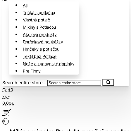
All
Tričká s potlačou
Vlastná potlač
Mikiny s Potlačou
Akciové produkty
Darčekové poukážky
Hrnčeky s potlačou
Textil bez Potlače
Nože a kuchynské doplnky
Pre Firmy
Search entire store...
Cart
0
ks -
0,00€
0