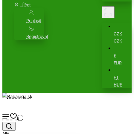
Účet
€
EUR
Prihlásiť
CZK
Registrovať
CZK
€
EUR
FT
HUF
0
All