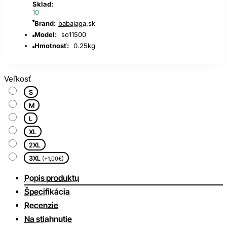
Sklad:
10
Brand:
babajaga.sk
Model:
so11500
Hmotnosť:
0.25kg
Veľkosť
S
M
L
XL
2XL
3XL
(+1,00€)
Popis produktu
Špecifikácia
Recenzie
Na stiahnutie