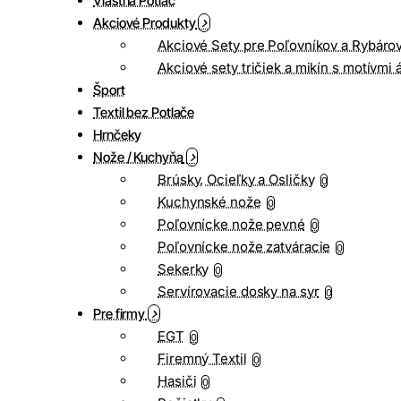
Vlastná Potlač
Akciové Produkty
Akciové Sety pre Poľovníkov a Rybáro
Akciové sety tričiek a mikín s motívmi 
Šport
Textil bez Potlače
Hrnčeky
Nože / Kuchyňa
Brúsky, Ocieľky a Osličky
0
Kuchynské nože
0
Poľovnícke nože pevné
0
Poľovnícke nože zatváracie
0
Sekerky
0
Servírovacie dosky na syr
0
Pre firmy
EGT
0
Firemný Textil
0
Hasiči
0