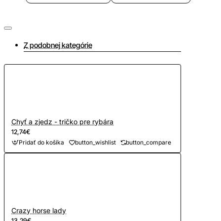
Z podobnej kategórie
Chyť a zjedz - tričko pre rybára
12,74€
Pridať do košíka
button_wishlist
button_compare
Crazy horse lady
13,29€