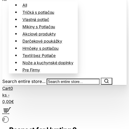
All
Tričká s potlačou
Vlastná potlač
Mikiny s Potlačou
Akciové produkty
Darčekové poukážky
Hrnčeky s potlačou
Textil bez Potlače
Nože a kuchynské doplnky
Pre Firmy
Search entire store...
Cart
0
ks -
0,00€
0