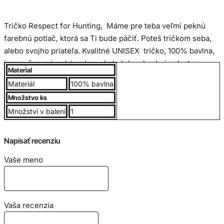
Tričko Respect for Hunting, Máme pre teba veľmi peknú
farebnú potlač, ktorá sa Ti bude páčiť. Poteš tričkom seba,
alebo svojho priateľa. Kvalitné UNISEX tričko, 100% bavlna,
jemne česaná, rukávy, lem okolo krku obsahuje elastan.
Material
Gramáž 190g/m2.
Materiál
100% bavlna
Množstvo ks
Bavlnený materiál zabezpečuje príjemné nosenie. Trup
Množství v balení
1
trička je po stranách bez švov, vďaka čomu je zabezpečená
jeho tvarová stálosť. Výborný pomer kvality a ceny.
Napísať recenziu
Veľkostná tabuľka pánske tričko v cm:
Vaše meno
Vaša recenzia