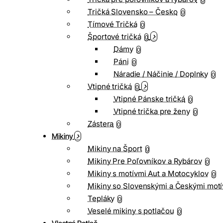
0
Tričká Slovensko – Česko
0
Tímové Tričká
0
Športové tričká
0
Dámy
0
Páni
0
Náradie / Náčinie / Doplnky
0
Vtipné tričká
0
Vtipné Pánske tričká
0
Vtipné trička pre ženy
0
Zástera
0
Mikiny
Mikiny na Šport
0
Mikiny Pre Poľovníkov a Rybárov
0
Mikiny s motívmi Aut a Motocyklov
0
Mikiny so Slovenskými a Českými motí
Tepláky
0
Veselé mikiny s potlačou
0