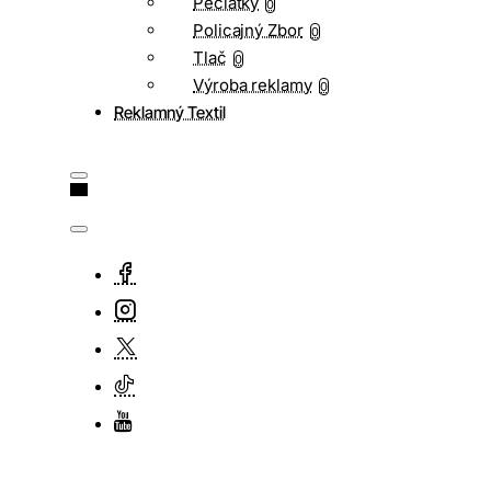
Pečiatky
0
Policajný Zbor
0
Tlač
0
Výroba reklamy
0
Reklamný Textil