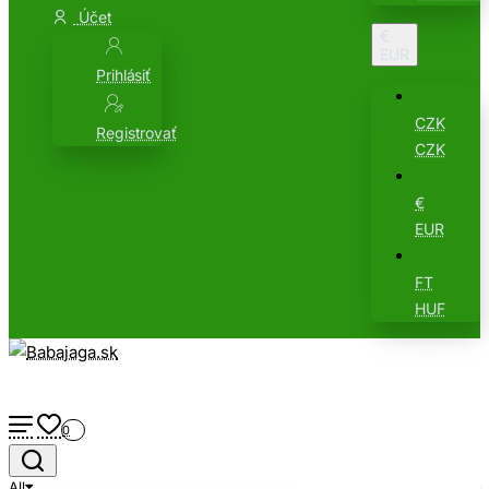
Účet
€
EUR
Prihlásiť
CZK
Registrovať
CZK
€
EUR
FT
HUF
0
All