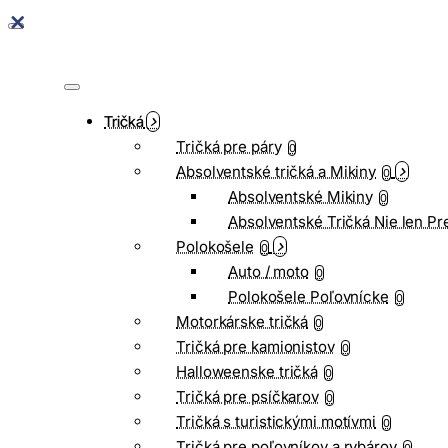
Tričká
Tričká pre páry
0
Absolventské tričká a Mikiny
0
Absolventské Mikiny
0
Absolventské Tričká Nie len Pr
Polokošele
0
Auto / moto
0
Polokošele Poľovnícke
0
Motorkárske tričká
0
Tričká pre kamionistov
0
Halloweenske tričká
0
Tričká pre psíčkarov
0
Tričká s turistickými motívmi
0
Tričká pre poľovníkov a rybárov