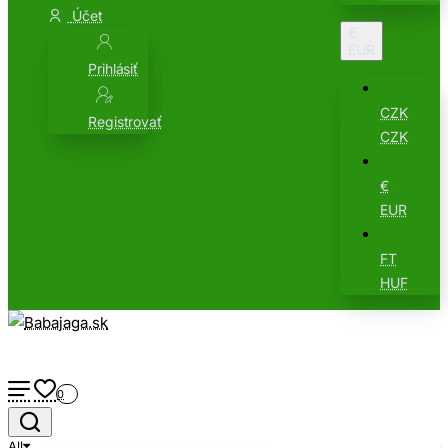
Účet
€
EUR
Prihlásiť
CZK
Registrovať
CZK
€
EUR
FT
HUF
0
All