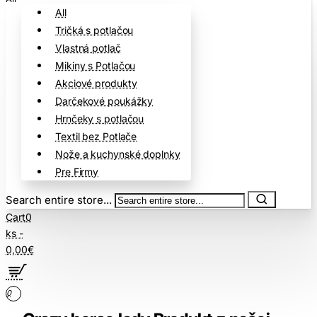
All
Tričká s potlačou
Vlastná potlač
Mikiny s Potlačou
Akciové produkty
Darčekové poukážky
Hrnčeky s potlačou
Textil bez Potlače
Nože a kuchynské doplnky
Pre Firmy
Search entire store...
Cart
0
ks -
0,00€
0