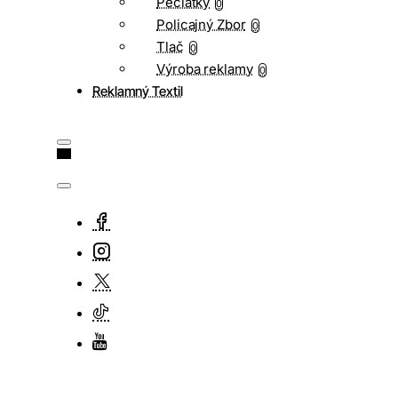
Pečiatky
0
Policajný Zbor
0
Tlač
0
Výroba reklamy
0
Reklamný Textil