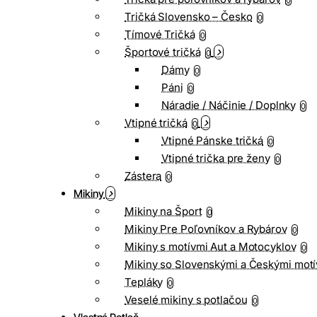
0
Tričká Slovensko – Česko
0
Tímové Tričká
0
Športové tričká
0
Dámy
0
Páni
0
Náradie / Náčinie / Doplnky
0
Vtipné tričká
0
Vtipné Pánske tričká
0
Vtipné trička pre ženy
0
Zástera
0
Mikiny
Mikiny na Šport
0
Mikiny Pre Poľovníkov a Rybárov
0
Mikiny s motívmi Aut a Motocyklov
0
Mikiny so Slovenskými a Českými motí
Tepláky
0
Veselé mikiny s potlačou
0