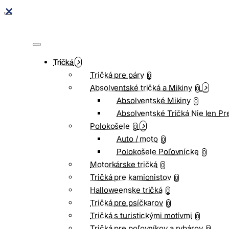
Tričká
Tričká pre páry
0
Absolventské tričká a Mikiny
0
Absolventské Mikiny
0
Absolventské Tričká Nie len Pr
Polokošele
0
Auto / moto
0
Polokošele Poľovnícke
0
Motorkárske tričká
0
Tričká pre kamionistov
0
Halloweenske tričká
0
Tričká pre psíčkarov
0
Tričká s turistickými motívmi
0
Tričká pre poľovníkov a rybárov