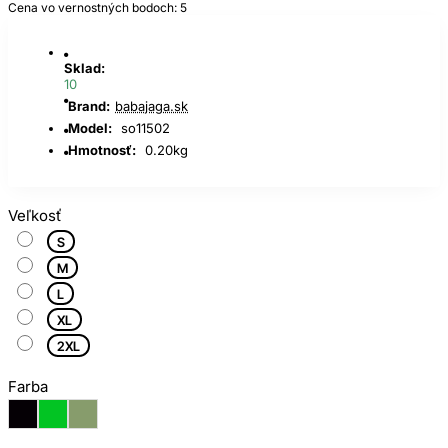
Cena vo vernostných bodoch: 5
Sklad:
10
Brand:
babajaga.sk
Model:
so11502
Hmotnosť:
0.20kg
Veľkosť
S
M
L
XL
2XL
Farba