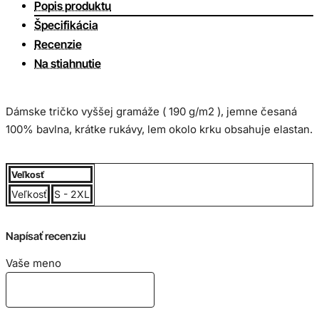
Popis produktu
Špecifikácia
Recenzie
Na stiahnutie
Dámske tričko vyššej gramáže ( 190 g/m2 ), jemne česaná
100% bavlna, krátke rukávy, lem okolo krku obsahuje elastan.
Veľkostná tabuľka:
Veľkosť
Veľkosť
S - 2XL
Napísať recenziu
Vaše meno