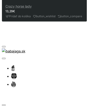
Crazy horse lady
13,29€
Pridať do košíka
button_wishlist
button_compare