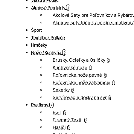
Vlastná Potlač
Akciové Produkty
Akciové Sety pre Poľovníkov a Rybáro
Akciové sety tričiek a mikín s motívmi 
Šport
Textil bez Potlače
Hrnčeky
Nože / Kuchyňa
Brúsky, Ocieľky a Osličky
0
Kuchynské nože
0
Poľovnícke nože pevné
0
Poľovnícke nože zatváracie
0
Sekerky
0
Servírovacie dosky na syr
0
Pre firmy
EGT
0
Firemný Textil
0
Hasiči
0