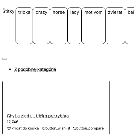
Štítky:
tricka
crazy
horse
lady
motivom
zvierat
ba
Z podobnej kategórie
Chyť a zjedz - tričko pre rybára
12,74€
Pridať do košíka
button_wishlist
button_compare