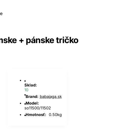
ske + pánske tričko
Sklad:
10
Brand:
babajaga.sk
Model:
so11500/11502
Hmotnosť:
0.50kg