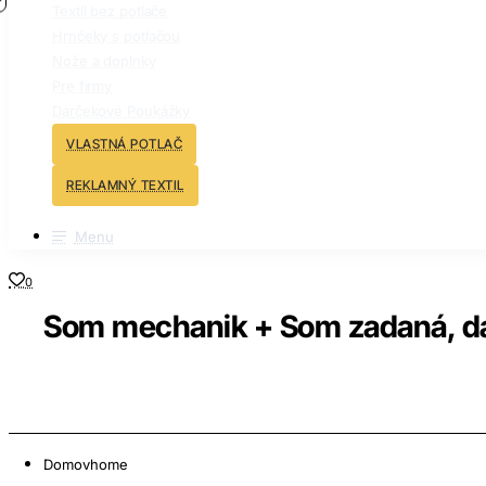
Textil bez potlače
Hrnčeky s potlačou
Nože a doplnky
Pre firmy
Darčekové Poukážky
VLASTNÁ POTLAČ
REKLAMNÝ TEXTIL
Menu
0
Som mechanik + Som zadaná, dá
Domov
home