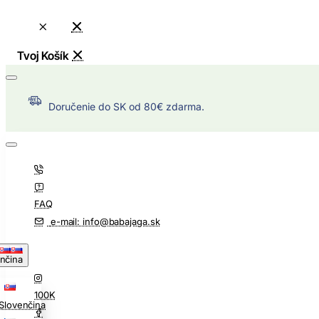
Doručenie do SK od 80€ zdarma.
FAQ
e-mail: info@babajaga.sk
nčina
100K
Slovenčina