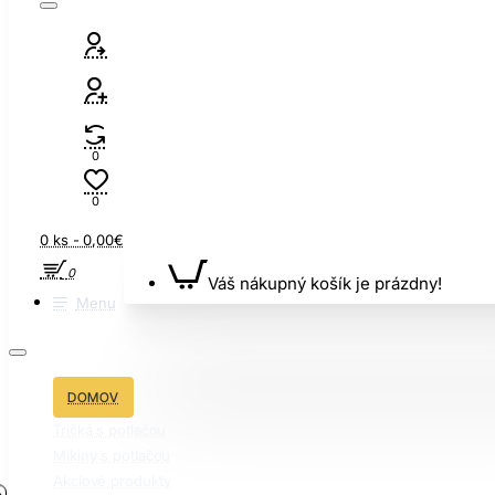
0
0
0 ks - 0,00€
0
Váš nákupný košík je prázdny!
Menu
DOMOV
Tričká s potlačou
Mikiny s potlačou
Akciové produkty