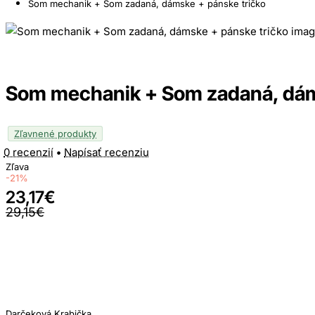
Som mechanik + Som zadaná, dámske + pánske tričko
Som mechanik + Som zadaná, dám
Zľavnené produkty
0 recenzií
•
Napísať recenziu
Zľava
-21%
23,17€
29,15€
Darčeková Krabička