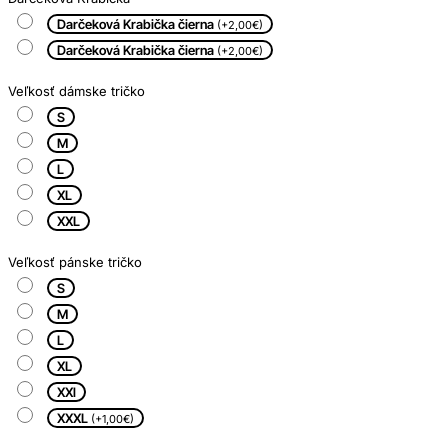
Darčeková Krabička čierna
(+2,00€)
Darčeková Krabička čierna
(+2,00€)
Veľkosť dámske tričko
S
M
L
XL
XXL
Veľkosť pánske tričko
S
M
L
XL
XXl
XXXL
(+1,00€)