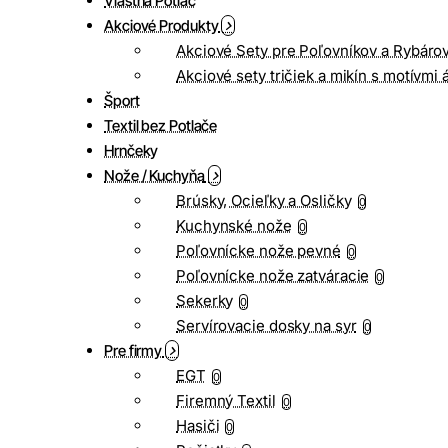
Vlastná Potlač
Akciové Produkty
Akciové Sety pre Poľovníkov a Rybáro
Akciové sety tričiek a mikín s motívmi 
Šport
Textil bez Potlače
Hrnčeky
Nože / Kuchyňa
Brúsky, Ocieľky a Osličky
0
Kuchynské nože
0
Poľovnícke nože pevné
0
Poľovnícke nože zatváracie
0
Sekerky
0
Servírovacie dosky na syr
0
Pre firmy
EGT
0
Firemný Textil
0
Hasiči
0