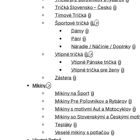
0
Tričká Slovensko – Česko
0
Tímové Tričká
0
Športové tričká
0
Dámy
0
Páni
0
Náradie / Náčinie / Doplnky
0
Vtipné tričká
0
Vtipné Pánske tričká
0
Vtipné trička pre ženy
0
Zástera
0
Mikiny
Mikiny na Šport
0
Mikiny Pre Poľovníkov a Rybárov
0
Mikiny s motívmi Aut a Motocyklov
0
Mikiny so Slovenskými a Českými motí
Tepláky
0
Veselé mikiny s potlačou
0