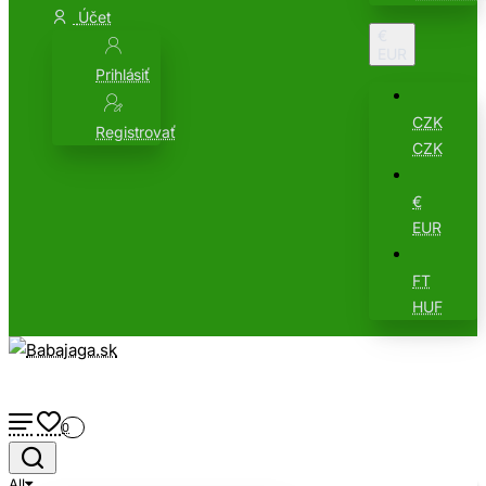
Účet
€
EUR
Prihlásiť
CZK
Registrovať
CZK
€
EUR
FT
HUF
0
All