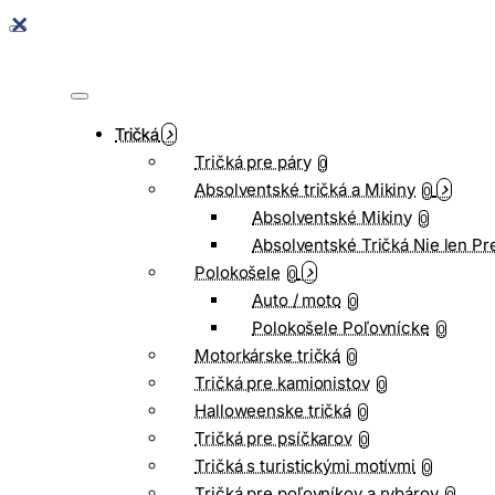
Tričká
Tričká pre páry
0
Absolventské tričká a Mikiny
0
Absolventské Mikiny
0
Absolventské Tričká Nie len Pr
Polokošele
0
Auto / moto
0
Polokošele Poľovnícke
0
Motorkárske tričká
0
Tričká pre kamionistov
0
Halloweenske tričká
0
Tričká pre psíčkarov
0
Tričká s turistickými motívmi
0
Tričká pre poľovníkov a rybárov