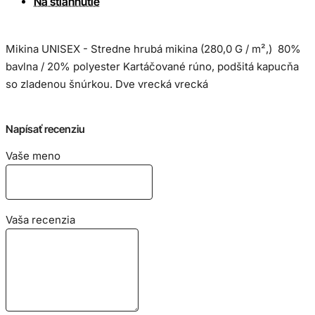
Na stiahnutie
Mikina UNISEX - Stredne hrubá mikina (280,0 G / m²,)
80%
bavlna / 20% polyester
Kartáčované rúno,
p
odšitá kapucňa
so zladenou šnúrkou.
Dve vrecká
vrecká
Veľkostná tabuľka v cm:
Napísať recenziu
Vaše meno
Vaša recenzia