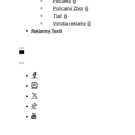
Pečiatky
0
Policajný Zbor
0
Tlač
0
Výroba reklamy
0
Reklamný Textil