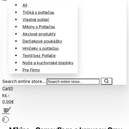
All
Tričká s potlačou
Vlastná potlač
Mikiny s Potlačou
Akciové produkty
Darčekové poukážky
Hrnčeky s potlačou
Textil bez Potlače
Nože a kuchynské doplnky
Pre Firmy
Search entire store...
Cart
0
ks -
0,00€
0