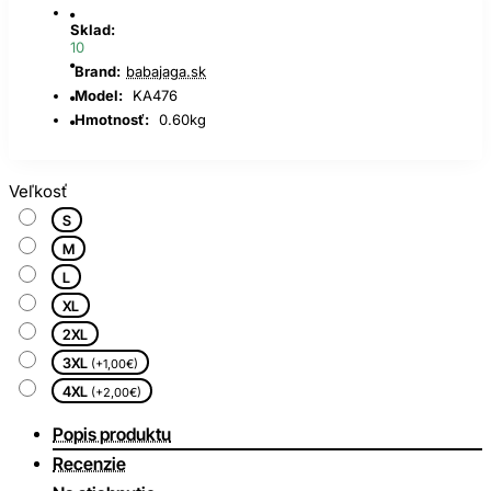
Sklad:
10
Brand:
babajaga.sk
Model:
KA476
Hmotnosť:
0.60kg
Veľkosť
S
M
L
XL
2XL
3XL
(+1,00€)
4XL
(+2,00€)
Popis produktu
Recenzie