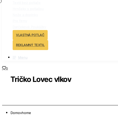
Textil bez potlače
Hrnčeky s potlačou
Nože a doplnky
Pre firmy
Darčekové Poukážky
VLASTNÁ POTLAČ
REKLAMNÝ TEXTIL
Menu
0
Tričko Lovec vlkov
Domov
home