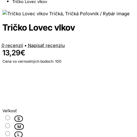
Tričko Lovec vlkov
Tričko Lovec vlkov
0 recenzií
•
Napísať recenziu
13,29€
Cena vo vernostných bodoch: 100
Veľkosť
S
M
L