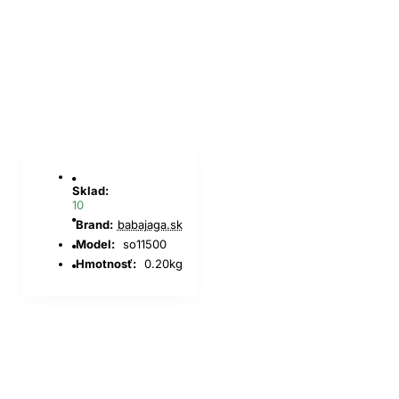
Sklad:
10
Brand:
babajaga.sk
Model:
so11500
Hmotnosť:
0.20kg