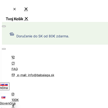
Doručenie do SK od 80€ zdarma.
FAQ
e-mail: info@babajaga.sk
nčina
100K
Slovenčina