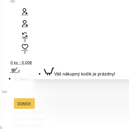
0
0
0 ks - 0,00€
0
Váš nákupný košík je prázdny!
Menu
DOMOV
Tričká s potlačou
Mikiny s potlačou
Akciové produkty