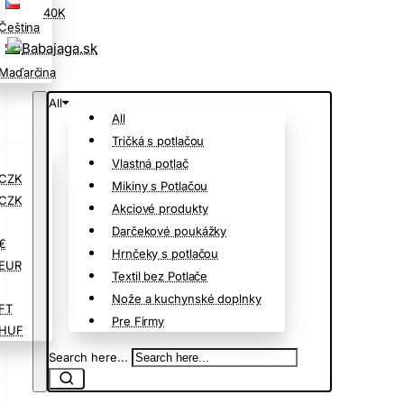
40K
Čeština
Maďarčina
All
All
Tričká s potlačou
Vlastná potlač
CZK
Mikiny s Potlačou
CZK
Akciové produkty
Darčekové poukážky
€
Hrnčeky s potlačou
EUR
Textil bez Potlače
Nože a kuchynské doplnky
FT
Pre Firmy
HUF
Search here...