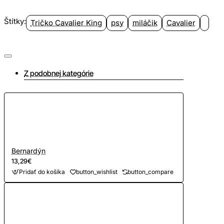
Štítky:
Tričko Cavalier King
psy
miláčik
Cavalier
Z podobnej kategórie
Bernardýn
13,29€
Pridať do košíka
button_wishlist
button_compare