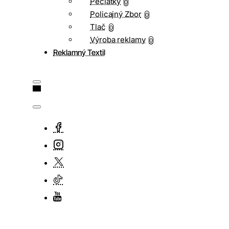
Pečiatky
0
Policajný Zbor
0
Tlač
0
Výroba reklamy
0
Reklamný Textil