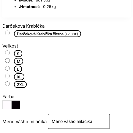
Hmotnosť:
0.25kg
Darčeková Krabička
Darčeková Krabička čierna
(+2,00€)
Veľkosť
S
M
L
XL
2XL
Farba
Meno vášho miláčika