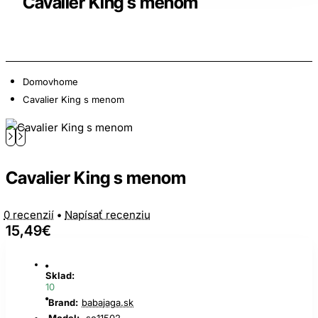
Cavalier King s menom
Domov
home
Cavalier King s menom
Cavalier King s menom
0 recenzií
•
Napísať recenziu
15,49€
Sklad:
10
Brand:
babajaga.sk
Model:
so11502