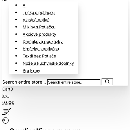
All
Tričká s potlačou
Vlastná potlač
Mikiny s Potlačou
Akciové produkty
Darčekové poukážky
Hrnčeky s potlačou
Textil bez Potlače
Nože a kuchynské doplnky
Pre Firmy
Search entire store...
Cart
0
ks -
0,00€
0