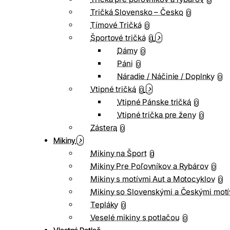
0
Tričká Slovensko – Česko
0
Tímové Tričká
0
Športové tričká
0
Dámy
0
Páni
0
Náradie / Náčinie / Doplnky
0
Vtipné tričká
0
Vtipné Pánske tričká
0
Vtipné trička pre ženy
0
Zástera
0
Mikiny
Mikiny na Šport
0
Mikiny Pre Poľovníkov a Rybárov
0
Mikiny s motívmi Aut a Motocyklov
0
Mikiny so Slovenskými a Českými motí
Tepláky
0
Veselé mikiny s potlačou
0