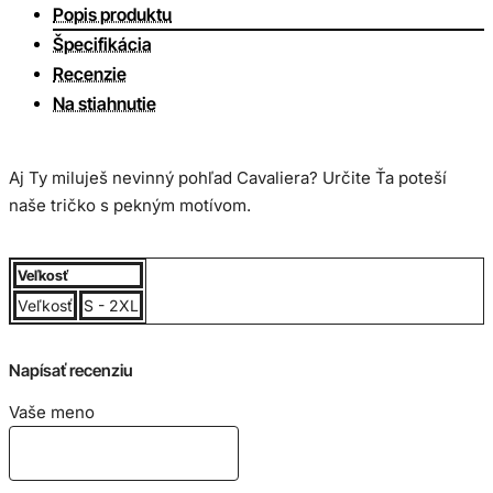
Popis produktu
Špecifikácia
Recenzie
Na stiahnutie
Aj Ty miluješ nevinný pohľad Cavaliera? Určite Ťa poteší
naše tričko s pekným motívom.
Dámske tričko vyššej gramáže ( 190 g/m2 ), jemne česaná
Veľkosť
100% bavlna, krátke rukávy, lem okolo krku obsahuje elastan.
Veľkosť
S - 2XL
Napísať recenziu
Veľkostná tabuľka dámske tričko v cm:
Vaše meno