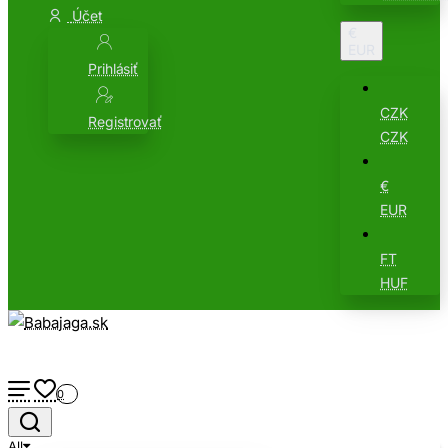
Účet
€
EUR
Prihlásiť
CZK
Registrovať
CZK
€
EUR
FT
HUF
0
All