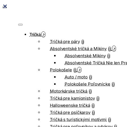
Tričká
Tričká pre páry
0
Absolventské tričká a Mikiny
0
Absolventské Mikiny
0
Absolventské Tričká Nie len Pr
Polokošele
0
Auto / moto
0
Polokošele Poľovnícke
0
Motorkárske tričká
0
Tričká pre kamionistov
0
Halloweenske tričká
0
Tričká pre psíčkarov
0
Tričká s turistickými motívmi
0
Tričká pre poľovníkov a rybárov