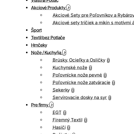
Vlastná Potlač
Akciové Produkty
Akciové Sety pre Poľovníkov a Rybáro
Akciové sety tričiek a mikín s motívmi 
Šport
Textil bez Potlače
Hrnčeky
Nože / Kuchyňa
Brúsky, Ocieľky a Osličky
0
Kuchynské nože
0
Poľovnícke nože pevné
0
Poľovnícke nože zatváracie
0
Sekerky
0
Servírovacie dosky na syr
0
Pre firmy
EGT
0
Firemný Textil
0
Hasiči
0