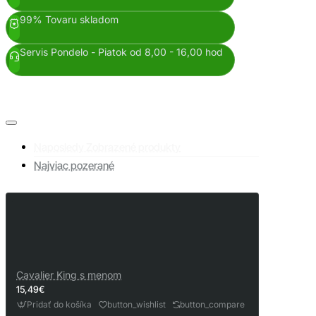
99% Tovaru skladom
Servis Pondelo - Piatok od 8,00 - 16,00 hod
Naposledy Zobrazené produkty
Najviac pozerané
Cavalier King s menom
15,49€
Pridať do košíka
button_wishlist
button_compare