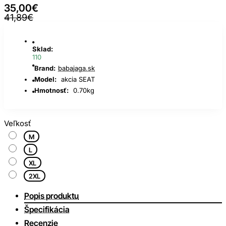
35,00€
41,89€
Sklad:
110
Brand:
babajaga.sk
Model:
akcia SEAT
Hmotnosť:
0.70kg
Veľkosť
M
L
XL
2XL
Popis produktu
Špecifikácia
Recenzie