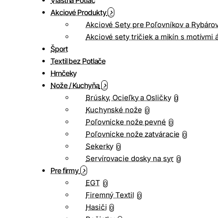
Vlastná Potlač
Akciové Produkty
Akciové Sety pre Poľovníkov a Rybáro
Akciové sety tričiek a mikín s motívmi 
Šport
Textil bez Potlače
Hrnčeky
Nože / Kuchyňa
Brúsky, Ocieľky a Osličky
0
Kuchynské nože
0
Poľovnícke nože pevné
0
Poľovnícke nože zatváracie
0
Sekerky
0
Servírovacie dosky na syr
0
Pre firmy
EGT
0
Firemný Textil
0
Hasiči
0