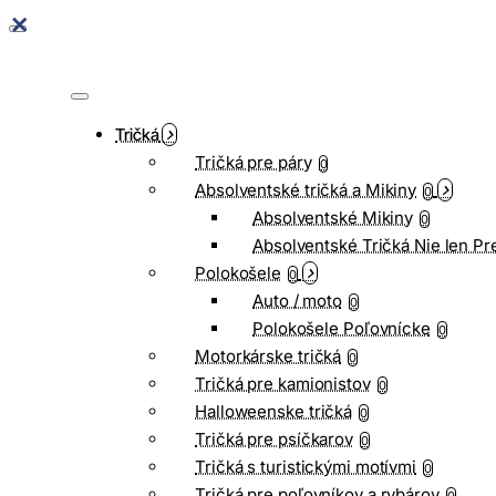
Tričká
Tričká pre páry
0
Absolventské tričká a Mikiny
0
Absolventské Mikiny
0
Absolventské Tričká Nie len Pr
Polokošele
0
Auto / moto
0
Polokošele Poľovnícke
0
Motorkárske tričká
0
Tričká pre kamionistov
0
Halloweenske tričká
0
Tričká pre psíčkarov
0
Tričká s turistickými motívmi
0
Tričká pre poľovníkov a rybárov