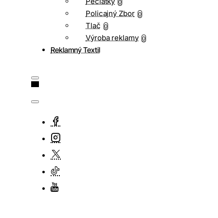
Pečiatky
0
Policajný Zbor
0
Tlač
0
Výroba reklamy
0
Reklamný Textil