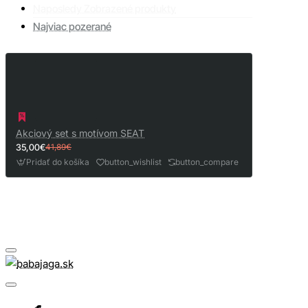
Naposledy Zobrazené produkty
Najviac pozerané
Akciový set s motívom SEAT
35,00€
41,89€
Pridať do košíka
button_wishlist
button_compare