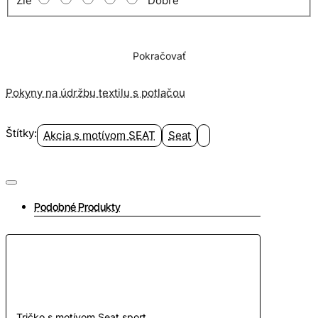
Zlé
Dobré
Tričko dve farby
Pokračovať
Pokyny na údržbu textilu s potlačou
Štítky:
Akcia s motívom SEAT
Seat
Podobné Produkty
Tričko s motívom Seat sport