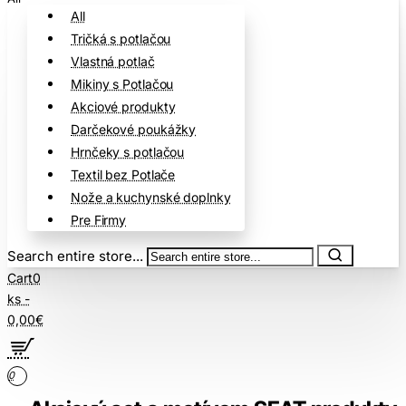
All
Tričká s potlačou
Vlastná potlač
Mikiny s Potlačou
Akciové produkty
Darčekové poukážky
Hrnčeky s potlačou
Textil bez Potlače
Nože a kuchynské doplnky
Pre Firmy
Search entire store...
Cart
0
ks -
0,00€
0