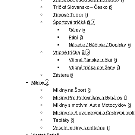
0
Tričká Slovensko – Česko
0
Tímové Tričká
0
Športové tričká
0
Dámy
0
Páni
0
Náradie / Náčinie / Doplnky
0
Vtipné tričká
0
Vtipné Pánske tričká
0
Vtipné trička pre ženy
0
Zástera
0
Mikiny
Mikiny na Šport
0
Mikiny Pre Poľovníkov a Rybárov
0
Mikiny s motívmi Aut a Motocyklov
0
Mikiny so Slovenskými a Českými motí
Tepláky
0
Veselé mikiny s potlačou
0