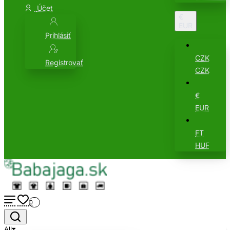
Účet
€
EUR
Prihlásiť
CZK
Registrovať
CZK
€
EUR
FT
HUF
0
All