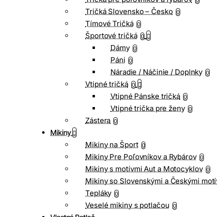
0
Tričká Slovensko – Česko
0
Tímové Tričká
0
Športové tričká
0
Dámy
0
Páni
0
Náradie / Náčinie / Doplnky
0
Vtipné tričká
0
Vtipné Pánske tričká
0
Vtipné trička pre ženy
0
Zástera
0
Mikiny
Mikiny na Šport
0
Mikiny Pre Poľovníkov a Rybárov
0
Mikiny s motívmi Aut a Motocyklov
0
Mikiny so Slovenskými a Českými motí
Tepláky
0
Veselé mikiny s potlačou
0