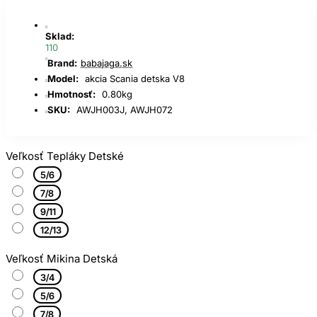
Sklad:
110
Brand:
babajaga.sk
Model:
akcia Scania detska V8
Hmotnosť:
0.80kg
SKU:
AWJH003J, AWJH072
Veľkosť Tepláky Detské
5/6
7/8
9/11
12/13
Veľkosť Mikina Detská
3/4
5/6
7/8