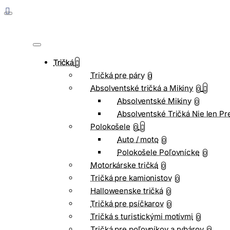
Tričká
Tričká pre páry
0
Absolventské tričká a Mikiny
0
Absolventské Mikiny
0
Absolventské Tričká Nie len Pr
Polokošele
0
Auto / moto
0
Polokošele Poľovnícke
0
Motorkárske tričká
0
Tričká pre kamionistov
0
Halloweenske tričká
0
Tričká pre psíčkarov
0
Tričká s turistickými motívmi
0
Tričká pre poľovníkov a rybárov