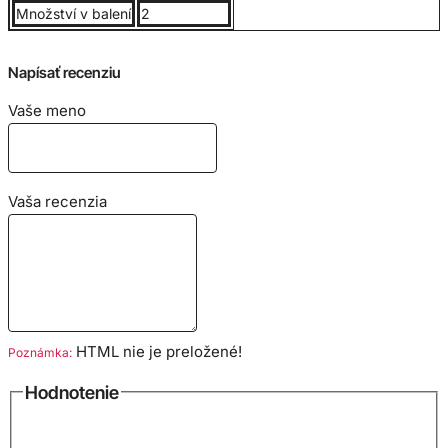
Množství v balení
2
Veľkostná tabuľka v cm pre tepláky:
Napísať recenziu
Vaše meno
Vaša recenzia
Veľkostná tabuľka v cm pre mikinu:
HTML nie je preložené!
Poznámka:
Hodnotenie