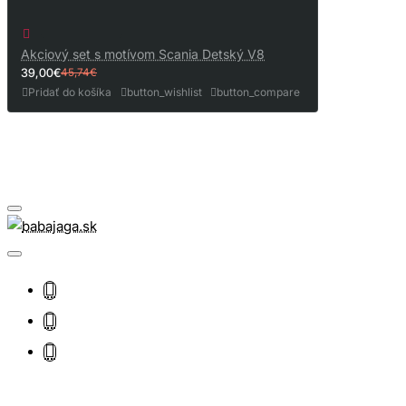
Akciový set s motívom Scania Detský V8
39,00€
45,74€
Pridať do košíka
button_wishlist
button_compare