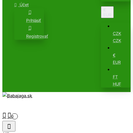
Účet
€
EUR
Prihlásiť
CZK
Registrovať
CZK
€
EUR
FT
HUF
0