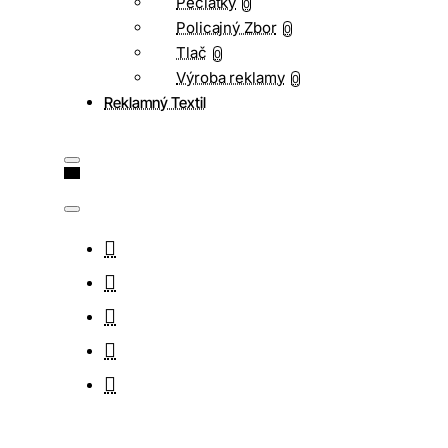
Pečiatky
0
Policajný Zbor
0
Tlač
0
Výroba reklamy
0
Reklamný Textil