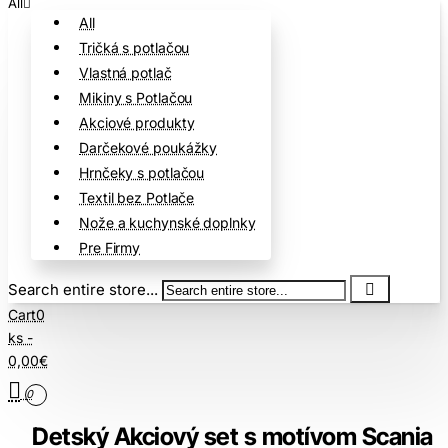
All
All
Tričká s potlačou
Vlastná potlač
Mikiny s Potlačou
Akciové produkty
Darčekové poukážky
Hrnčeky s potlačou
Textil bez Potlače
Nože a kuchynské doplnky
Pre Firmy
Search entire store...
Cart
0
ks -
0,00€
0
Detský Akciový set s motívom Scania