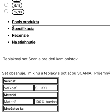
9/11
12/13
Popis produktu
Špecifikácia
Recenzie
Na stiahnutie
Teplákový set Scania pre deti kamionistov.
Set obsahuje, mikinu a tepláky s potlačou SCANIA. Prijemný
teplakový
materiál, stredne hrubý, odolnejší voči
Veľkosť
žmolkovaniu
. Mikina má dva bočné vrecká, kapucňu z
Veľkosť
S - 3XL
vnútornej strany s golierom šedej farby. Tepláky majú ten
Material
istý materiál, ale sú tmavšej farby. Dva bočné vrecká a
Materiál
100% bavlna
šnúrku na sťahovanie. V spodnej časti je všitá gumička.
Množstvo ks