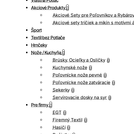
Vlastná Potlač
Akciové Produkty
Akciové Sety pre Poľovníkov a Rybáro
Akciové sety tričiek a mikín s motívmi 
Šport
Textil bez Potlače
Hrnčeky
Nože / Kuchyňa
Brúsky, Ocieľky a Osličky
0
Kuchynské nože
0
Poľovnícke nože pevné
0
Poľovnícke nože zatváracie
0
Sekerky
0
Servírovacie dosky na syr
0
Pre firmy
EGT
0
Firemný Textil
0
Hasiči
0