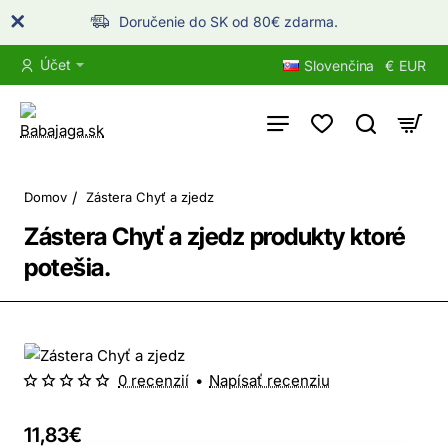
Doručenie do SK od 80€ zdarma.
Účet
Slovenčina
€
EUR
home
Domov
Zástera Chyť a zjedz
Zástera Chyť a zjedz produkty ktoré
potešia.
0 recenzií
•
Napísať recenziu
11,83€