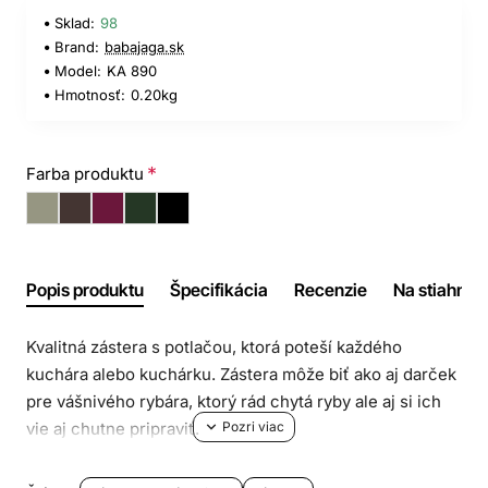
Sklad:
98
Brand:
babajaga.sk
Model:
KA 890
Hmotnosť:
0.20kg
Farba produktu
Popis produktu
Špecifikácia
Recenzie
Na stiahnuti
Kvalitná zástera s potlačou, ktorá poteší každého
kuchára alebo kuchárku. Zástera môže biť ako aj darček
pre vášnivého rybára, ktorý rád chytá ryby ale aj si ich
vie aj chutne pripraviť.