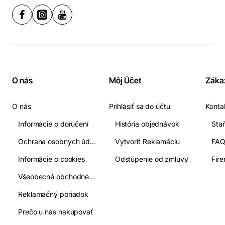
O nás
Môj Účet
Záka
O nás
Prihlásiť sa do účtu
Konta
Informácie o doručení
História objednávok
Ochrana osobných údajov
Vytvoriť Reklamáciu
FA
Informácie o cookies
Odstúpenie od zmluvy
Fir
Všeobecné obchodné podmienky
Reklamačný poriadok
Prečo u nás nakupovať