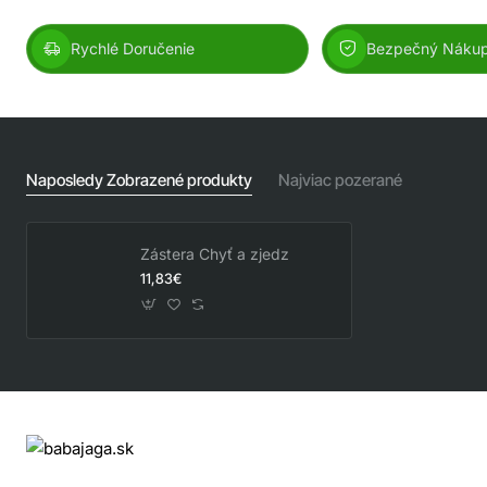
Rychlé Doručenie
Bezpečný Náku
Naposledy Zobrazené produkty
Najviac pozerané
Zástera Chyť a zjedz
11,83€