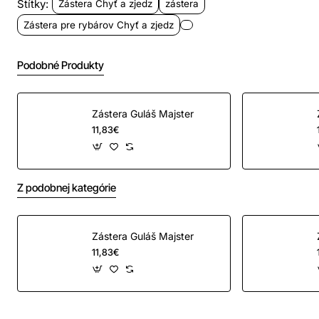
Polyester 65%, bavlna 35%. Doporučené pranie do 60°
Štítky:
Zástera Chyť a zjedz
zástera
Zástera pre rybárov Chyť a zjedz
Dva vrecká, nastaviteľné uchytenie okolo krku.
Podobné Produkty
Veľkosť:
Zástera Guláš Majster
Výška 90cm, šírka 76cm
11,83€
Z podobnej kategórie
Zástera Guláš Majster
11,83€