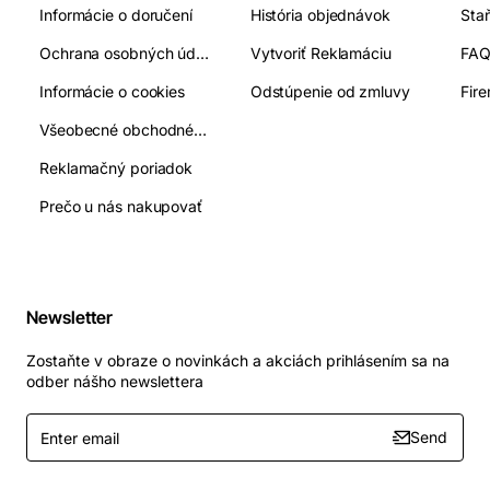
Informácie o doručení
História objednávok
Ochrana osobných údajov
Vytvoriť Reklamáciu
FA
Informácie o cookies
Odstúpenie od zmluvy
Fir
Všeobecné obchodné podmienky
Reklamačný poriadok
Prečo u nás nakupovať
Newsletter
Zostaňte v obraze o novinkách a akciách prihlásením sa na
odber nášho newslettera
Enter
Send
email