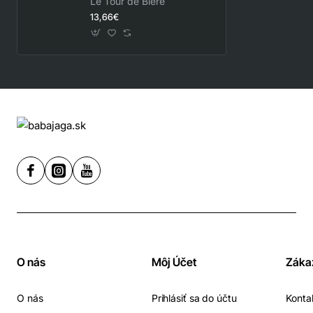
Le Tour de Biére
13,66€
O nás
Môj Účet
Záka
O nás
Prihlásiť sa do účtu
Konta