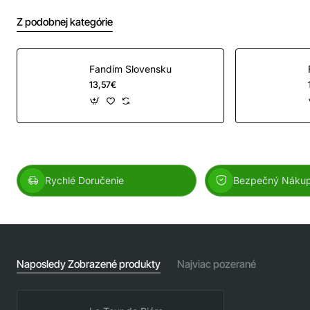
trička je po stranách bez švov, vďaka čomu je
Z podobnej kategórie
zabezpečená jeho tvarová stálosť. Výborný pomer
kvality a ceny.
Fandím Slovensku
Veľkostná tabuľka:
13,57€
Rychlé Doručenie
Bezpečný Náku
Naposledy Zobrazené produkty
Najviac pozerané