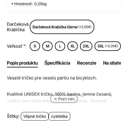
Hmotnosť:
0.25kg
Darčeková
Darčeková Krabička čierna
(+2,00€)
Krabička
Veľkosť
S
M
L
XL
2XL
3XL
(+2,00€)
Popis produktu
Špecifikácia
Recenzie
Na stiahnuti
Veselé tričko pre veselú partiu na bicykloch.
Kvalitné UNISEX tričko, 100% bavlna, jemne česaná,
rukávy, lem okolo krku obsahuje elastan. Gramáž
190g/m2.
Štítky:
Vtipné tričko
cyklistika
Bavlnený materiál zabezpečuje príjemné nosenie. Trup