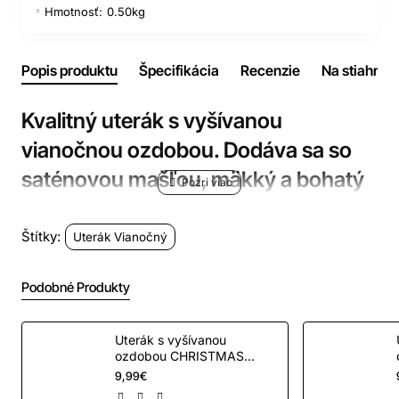
Hmotnosť:
0.50kg
Popis produktu
Špecifikácia
Recenzie
Na stiahnuti
Kvalitný uterák s vyšívanou
vianočnou ozdobou.
Dodáva sa so
saténovou mašľou, m
äkký a bohatý
pocit na ruku, vys
oko savý.
Žiadne
škodlivé látky!
100% prstencová
Štítky:
Uterák Vianočný
pradená bavlna, Až 530gr. m2
Podobné Produkty
rozmer: 45 x 70cm
Uterák s vyšívanou
ozdobou CHRISTMAS
SHOPPING
9,99€