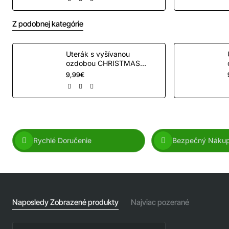
Z podobnej kategórie
Uterák s vyšívanou
ozdobou CHRISTMAS
SHOPPING
9,99€
Rychlé Doručenie
Bezpečný Náku
Naposledy Zobrazené produkty
Najviac pozerané