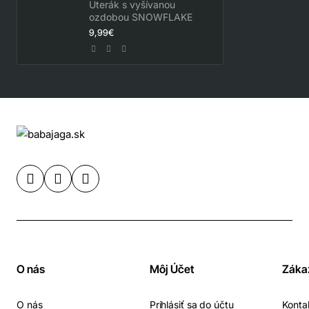
Uterák s vyšívanou
ozdobou SNOWFLAKE
9,99€
O nás
Môj Účet
Záka
O nás
Prihlásiť sa do účtu
Konta