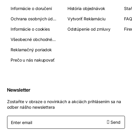
Informácie o doručení
História objednávok
Ochrana osobných údajov
Vytvoriť Reklamáciu
FA
Informácie o cookies
Odstúpenie od zmluvy
Fir
Všeobecné obchodné podmienky
Reklamačný poriadok
Prečo u nás nakupovať
Newsletter
Zostaňte v obraze o novinkách a akciách prihlásením sa na
odber nášho newslettera
Enter
Send
email