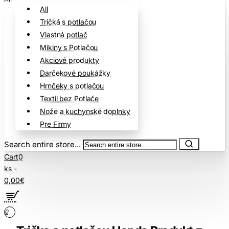
All
Tričká s potlačou
Vlastná potlač
Mikiny s Potlačou
Akciové produkty
Darčekové poukážky
Hrnčeky s potlačou
Textil bez Potlače
Nože a kuchynské doplnky
Pre Firmy
Search entire store...
Cart
0
ks -
0,00€
0