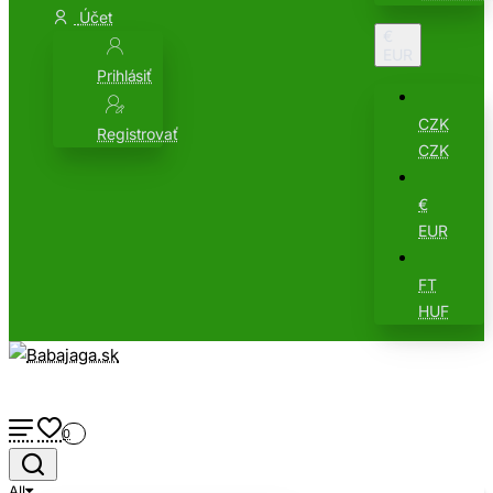
Účet
€
EUR
Prihlásiť
CZK
Registrovať
CZK
€
EUR
FT
HUF
0
All