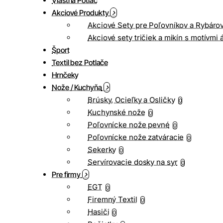
Vlastná Potlač
Akciové Produkty
Akciové Sety pre Poľovníkov a Rybáro
Akciové sety tričiek a mikín s motívmi 
Šport
Textil bez Potlače
Hrnčeky
Nože / Kuchyňa
Brúsky, Ocieľky a Osličky
0
Kuchynské nože
0
Poľovnícke nože pevné
0
Poľovnícke nože zatváracie
0
Sekerky
0
Servírovacie dosky na syr
0
Pre firmy
EGT
0
Firemný Textil
0
Hasiči
0