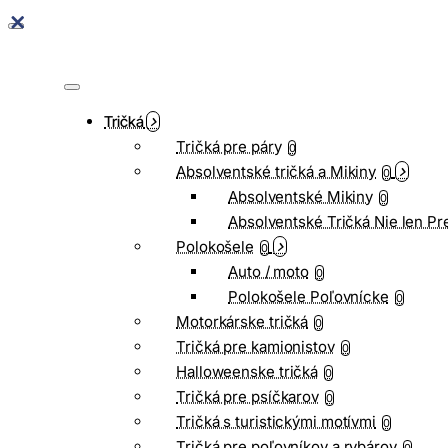
Tričká
Tričká pre páry
0
Absolventské tričká a Mikiny
0
Absolventské Mikiny
0
Absolventské Tričká Nie len Pr
Polokošele
0
Auto / moto
0
Polokošele Poľovnícke
0
Motorkárske tričká
0
Tričká pre kamionistov
0
Halloweenske tričká
0
Tričká pre psíčkarov
0
Tričká s turistickými motívmi
0
Tričká pre poľovníkov a rybárov