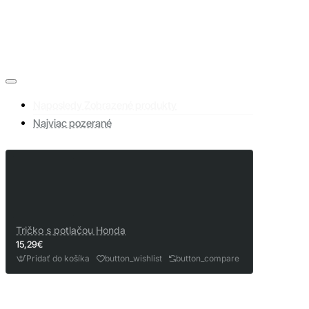
Naposledy Zobrazené produkty
Najviac pozerané
Tričko s potlačou Honda
15,29€
Pridať do košíka
button_wishlist
button_compare