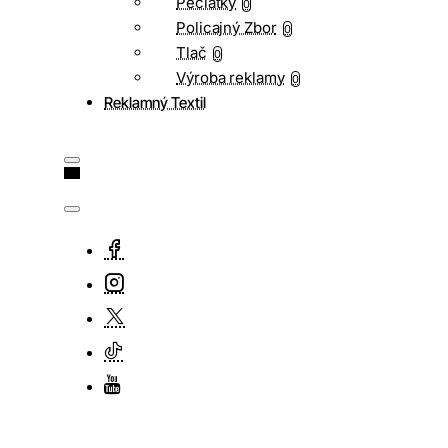
Pečiatky
0
Policajný Zbor
0
Tlač
0
Výroba reklamy
0
Reklamný Textil