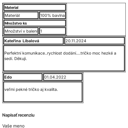
Pánske tričko, 100% bavlna, kontrastné raglánové rukávy,
Material
lem okolo krku obsahuje elastan. Dvojité obšitie rukávov.
Materiál
100% bavlna
Gramáž 165g/m2
Množstvo ks
Množství v balení
1
Veľkostná tabuľka:
Kateřina Líbalová
20.11.2024
Perfektní komunikace..rychlost dodání....tričko moc hezké a
sedí. Děkuji.
Edo
01.04.2022
veľmi pekné tričko aj kvalita.
Napísať recenziu
Vaše meno