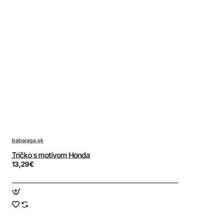
babajaga.sk
Tričko s motívom Honda
13,29€