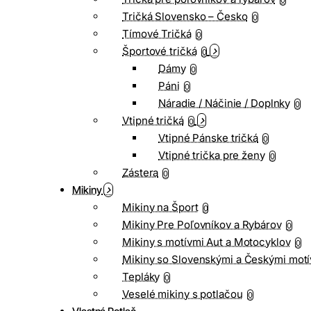
0
Tričká Slovensko – Česko
0
Tímové Tričká
0
Športové tričká
0
Dámy
0
Páni
0
Náradie / Náčinie / Doplnky
0
Vtipné tričká
0
Vtipné Pánske tričká
0
Vtipné trička pre ženy
0
Zástera
0
Mikiny
Mikiny na Šport
0
Mikiny Pre Poľovníkov a Rybárov
0
Mikiny s motívmi Aut a Motocyklov
0
Mikiny so Slovenskými a Českými motí
Tepláky
0
Veselé mikiny s potlačou
0