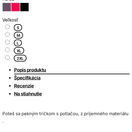
Veľkosť
S
M
L
XL
2XL
Popis produktu
Špecifikácia
Recenzie
Na stiahnutie
Poteš sa pekným tričkom s potlačou, z príjemného materiálu
.