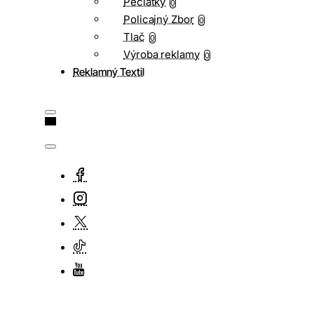
Pečiatky
0
Policajný Zbor
0
Tlač
0
Výroba reklamy
0
Reklamný Textil