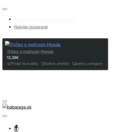
Naposledy Zobrazené produkty
Najviac pozerané
Tričko s motívom Honda
13,29€
Pridať do košíka
button_wishlist
button_compare