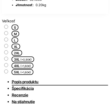
Hmotnosť:
0.20kg
Veľkosť
S
M
L
XL
2XL
3XL
(+0,90€)
4XL
(+1,60€)
5XL
(+1,60€)
Popis produktu
Špecifikácia
Recenzie
Na stiahnutie