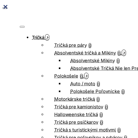
Tričká
Tričká pre páry
0
Absolventské tričká a Mikiny
0
Absolventské Mikiny
0
Absolventské Tričká Nie len Pr
Polokošele
0
Auto / moto
0
Polokošele Poľovnícke
0
Motorkárske tričká
0
Tričká pre kamionistov
0
Halloweenske tričká
0
Tričká pre psíčkarov
0
Tričká s turistickými motívmi
0
Tričká pre poľovníkov a rybárov