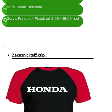
99% Tovaru skladom
Servis Pondelo - Piatok od 8,00 - 16,00 hod
Zákazníci teiž kúpili