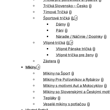
0
Tričká Slovensko – Česko
0
Tímové Tričká
0
Športové tričká
0
Dámy
0
Páni
0
Náradie / Náčinie / Doplnky
0
Vtipné tričká
0
Vtipné Pánske tričká
0
Vtipné trička pre ženy
0
Zástera
0
Mikiny
Mikiny na Šport
0
Mikiny Pre Poľovníkov a Rybárov
0
Mikiny s motívmi Aut a Motocyklov
0
Mikiny so Slovenskými a Českými motí
Tepláky
0
Veselé mikiny s potlačou
0