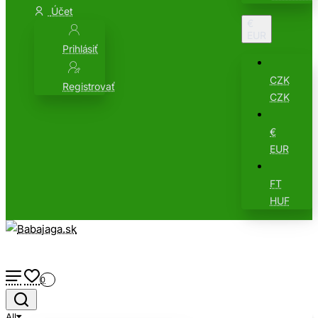
Účet
€
EUR
Prihlásiť
CZK
Registrovať
CZK
€
EUR
FT
HUF
0
All