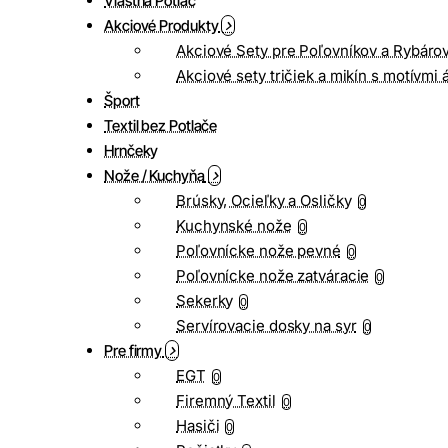
Vlastná Potlač
Akciové Produkty
Akciové Sety pre Poľovníkov a Rybáro
Akciové sety tričiek a mikín s motívmi 
Šport
Textil bez Potlače
Hrnčeky
Nože / Kuchyňa
Brúsky, Ocieľky a Osličky
0
Kuchynské nože
0
Poľovnícke nože pevné
0
Poľovnícke nože zatváracie
0
Sekerky
0
Servírovacie dosky na syr
0
Pre firmy
EGT
0
Firemný Textil
0
Hasiči
0