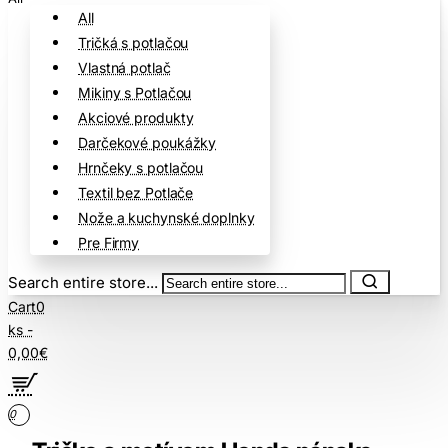
All
Tričká s potlačou
Vlastná potlač
Mikiny s Potlačou
Akciové produkty
Darčekové poukážky
Hrnčeky s potlačou
Textil bez Potlače
Nože a kuchynské doplnky
Pre Firmy
Search entire store...
Cart
0
ks -
0,00€
0