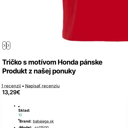
Tričko s motívom Honda pánske
Produkt z našej ponuky
1 recenzií
•
Napísať recenziu
13,29€
Sklad:
10
Brand:
babajaga.sk
Model:
so11500