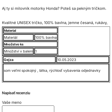
Aj ty si milovník motorky Honda? Poteš sa pekným tričkom.
Kvalitné UNISEX tričko, 100% bavlna, jemne česaná, rukávy,
lem okolo krku obsahuje elastan. Gramáž 190g/m2.
Material
Materiál
100% bavlna
Bavlnený materiál zabezpečuje príjemné nosenie. Trup
Množstvo ks
trička je po stranách bez švov, vďaka čomu je zabezpečená
Množství v balení
1
jeho tvarová stálosť. Výborný pomer kvality a ceny.
Gejza
10.05.2023
Veľkostná tabuľka:
som veľmi spokojný , látka, rýchlosť vybavenia odjednavky
Napísať recenziu
Vaše meno