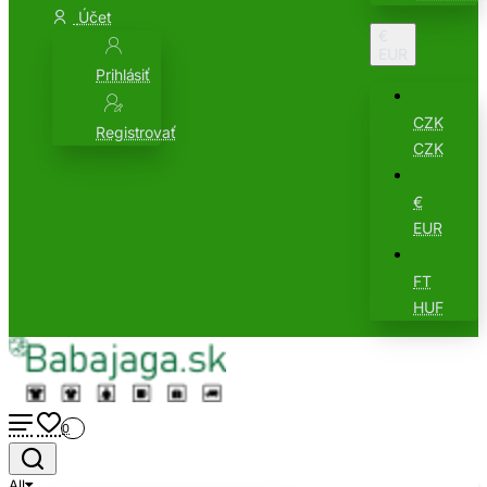
Účet
€
EUR
Prihlásiť
CZK
Registrovať
CZK
€
EUR
FT
HUF
0
All