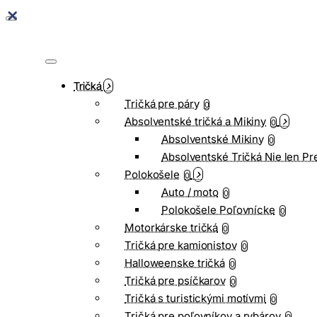
Tričká
Tričká pre páry
0
Absolventské tričká a Mikiny
0
Absolventské Mikiny
0
Absolventské Tričká Nie len Pr
Polokošele
0
Auto / moto
0
Polokošele Poľovnícke
0
Motorkárske tričká
0
Tričká pre kamionistov
0
Halloweenske tričká
0
Tričká pre psíčkarov
0
Tričká s turistickými motívmi
0
Tričká pre poľovníkov a rybárov