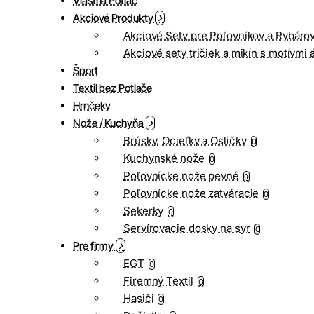
Vlastná Potlač
Akciové Produkty
Akciové Sety pre Poľovníkov a Rybáro
Akciové sety tričiek a mikín s motívmi 
Šport
Textil bez Potlače
Hrnčeky
Nože / Kuchyňa
Brúsky, Ocieľky a Osličky
0
Kuchynské nože
0
Poľovnícke nože pevné
0
Poľovnícke nože zatváracie
0
Sekerky
0
Servírovacie dosky na syr
0
Pre firmy
EGT
0
Firemný Textil
0
Hasiči
0