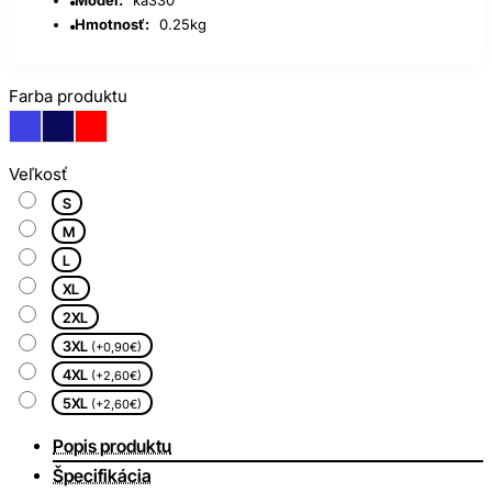
Hmotnosť:
0.25kg
Farba produktu
Veľkosť
S
M
L
XL
2XL
3XL
(+0,90€)
4XL
(+2,60€)
5XL
(+2,60€)
Popis produktu
Špecifikácia