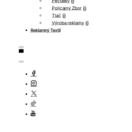
Pečiatky
0
Policajný Zbor
0
Tlač
0
Výroba reklamy
0
Reklamný Textil