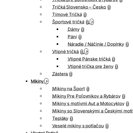
0
Tričká Slovensko – Česko
0
Tímové Tričká
0
Športové tričká
0
Dámy
0
Páni
0
Náradie / Náčinie / Doplnky
0
Vtipné tričká
0
Vtipné Pánske tričká
0
Vtipné trička pre ženy
0
Zástera
0
Mikiny
Mikiny na Šport
0
Mikiny Pre Poľovníkov a Rybárov
0
Mikiny s motívmi Aut a Motocyklov
0
Mikiny so Slovenskými a Českými motí
Tepláky
0
Veselé mikiny s potlačou
0