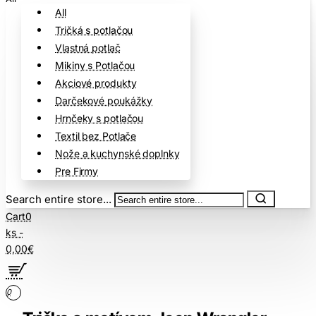
All
Tričká s potlačou
Vlastná potlač
Mikiny s Potlačou
Akciové produkty
Darčekové poukážky
Hrnčeky s potlačou
Textil bez Potlače
Nože a kuchynské doplnky
Pre Firmy
Search entire store...
Cart
0
ks -
0,00€
0