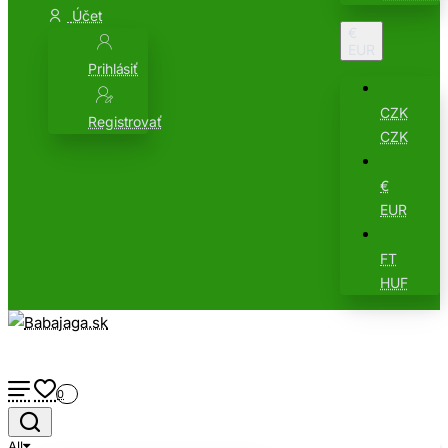
Účet
€
EUR
Prihlásiť
CZK
Registrovať
CZK
€
EUR
FT
HUF
0
All