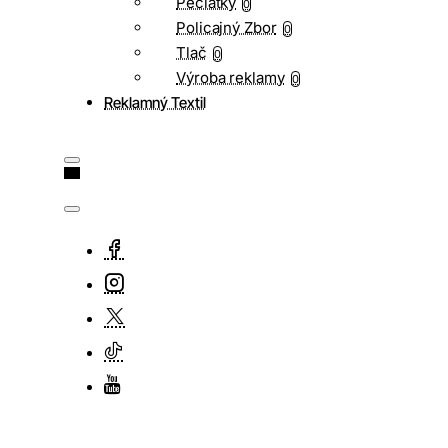
Pečiatky
0
Policajný Zbor
0
Tlač
0
Výroba reklamy
0
Reklamný Textil