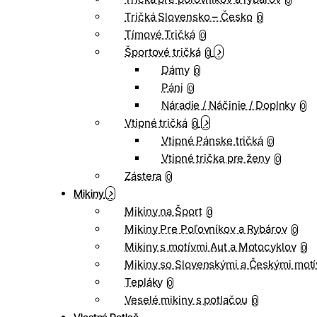
0
Tričká Slovensko – Česko
0
Tímové Tričká
0
Športové tričká
0
Dámy
0
Páni
0
Náradie / Náčinie / Doplnky
0
Vtipné tričká
0
Vtipné Pánske tričká
0
Vtipné trička pre ženy
0
Zástera
0
Mikiny
Mikiny na Šport
0
Mikiny Pre Poľovníkov a Rybárov
0
Mikiny s motívmi Aut a Motocyklov
0
Mikiny so Slovenskými a Českými motí
Tepláky
0
Veselé mikiny s potlačou
0