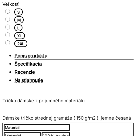
Veľkosť
S
M
L
XL
2XL
Popis produktu
Špecifikácia
Recenzie
Na stiahnutie
Tričko dámske z príjemného materiálu.
Dámske tričko strednej gramáže ( 150 g/m2 ), jemne česaná
100% bavlna, krátke rukávy, lem okolo krku.
Material
Materiál
100% bavlna