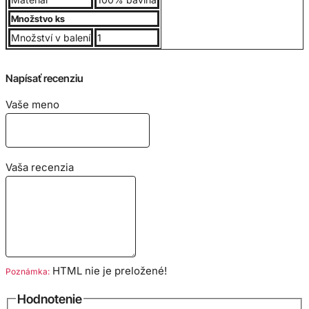
Veľkostná tabuľka:
Množstvo ks
Množství v balení
1
Napísať recenziu
Vaše meno
Vaša recenzia
HTML nie je preložené!
Poznámka:
Hodnotenie