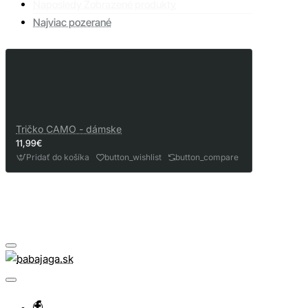
Naposledy Zobrazené produkty
Najviac pozerané
Tričko CAMO - dámske
11,99€
Pridať do košíka
button_wishlist
button_compare