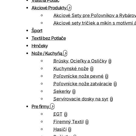
Vlastná Potlač
Akciové Produkty
Akciové Sety pre Poľovníkov a Rybáro
Akciové sety tričiek a mikín s motívmi 
Šport
Textil bez Potlače
Hrnčeky
Nože / Kuchyňa
Brúsky, Ocieľky a Osličky
0
Kuchynské nože
0
Poľovnícke nože pevné
0
Poľovnícke nože zatváracie
0
Sekerky
0
Servírovacie dosky na syr
0
Pre firmy
EGT
0
Firemný Textil
0
Hasiči
0