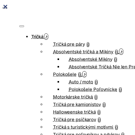
Tričká
Tričká pre páry
0
Absolventské tričká a Mikiny
0
Absolventské Mikiny
0
Absolventské Tričká Nie len Pr
Polokošele
0
Auto / moto
0
Polokošele Poľovnícke
0
Motorkárske tričká
0
Tričká pre kamionistov
0
Halloweenske tričká
0
Tričká pre psíčkarov
0
Tričká s turistickými motívmi
0
Tričká pre poľovníkov a rybárov