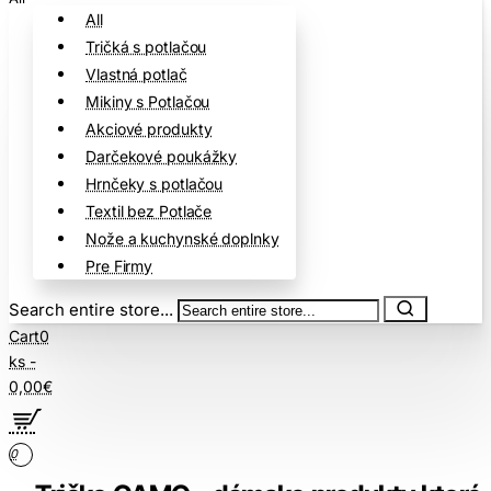
All
Tričká s potlačou
Vlastná potlač
Mikiny s Potlačou
Akciové produkty
Darčekové poukážky
Hrnčeky s potlačou
Textil bez Potlače
Nože a kuchynské doplnky
Pre Firmy
Search entire store...
Cart
0
ks -
0,00€
0