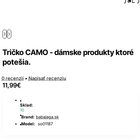
Tričko CAMO - dámske produkty ktoré
potešia.
0 recenzií
•
Napísať recenziu
11,99€
Sklad:
10
Brand:
babajaga.sk
Model:
so01187