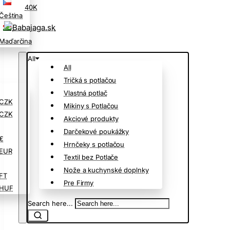
40K
Čeština
Maďarčina
All
All
Tričká s potlačou
Vlastná potlač
CZK
Mikiny s Potlačou
CZK
Akciové produkty
Darčekové poukážky
€
Hrnčeky s potlačou
EUR
Textil bez Potlače
Nože a kuchynské doplnky
FT
Pre Firmy
HUF
Search here...