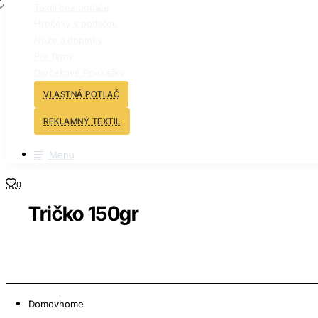
Textil bez potlače
Hrnčeky s potlačou
Nože a doplnky
Pre firmy
Darčekové Poukážky
VLASTNÁ POTLAČ
REKLAMNÝ TEXTIL
Menu
0
Tričko 150gr
Domov
home