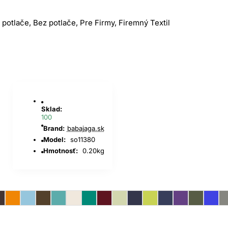
Sklad:
100
Brand:
babajaga.sk
Model:
so11380
Hmotnosť:
0.20kg