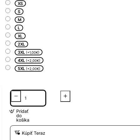
XS
S
M
L
XL
2XL
3XL
(+1,00€)
4XL
(+2,00€)
5XL
(+2,00€)
Pridať
do
košíka
Kúpiť Teraz