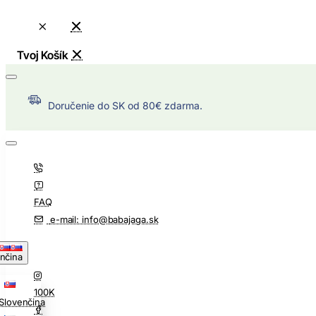
Doručenie do SK od 80€ zdarma.
FAQ
e-mail: info@babajaga.sk
nčina
100K
Slovenčina