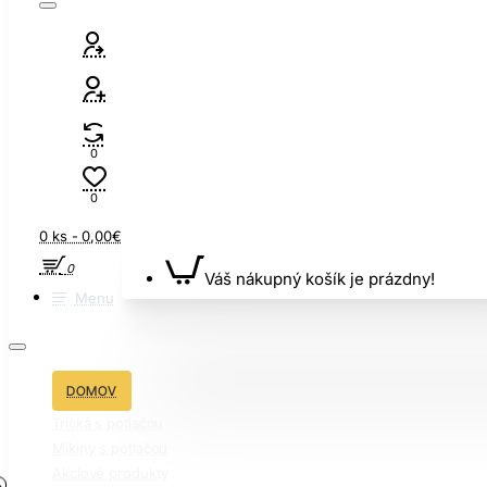
0
0
0 ks - 0,00€
0
Váš nákupný košík je prázdny!
Menu
DOMOV
Tričká s potlačou
Mikiny s potlačou
Akciové produkty