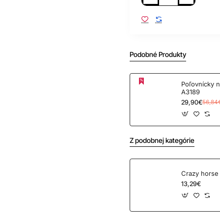
Podobné Produkty
Poľovnícky nôž zatv
A3189
29,90€
56,84
Z podobnej kategórie
Crazy horse 
13,29€