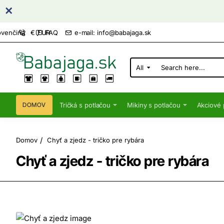
FAQ
e-mail: info@babajaga.sk
ovenčina
€
EUR
All
Search
here...
Tričká s potlačou
Mikiny s potlačou
Akciové 
DOMOV
home
Domov
Chyť a zjedz - tričko pre rybára
Chyť a zjedz - tričko pre rybára