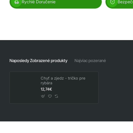
Rychlé Doručenie
Bezpeč
Naposledy Zobrazené produkty
Najviac pozerané
Chyť a zjedz - tričko pre
rybára
12,74€