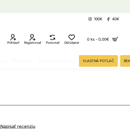
100K
40K
0 ks - 0,00€
Prihlásiť
Registrovať
Porovnať
Obľúbené
ky
Pre firmy
Darčekové Poukážky
VLASTNÁ POTLAČ
RE
Napísať recenziu