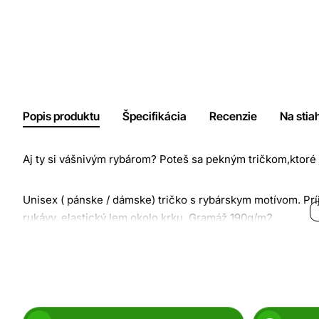
Popis produktu
Špecifikácia
Recenzie
Na stia
Aj ty si vášnivým rybárom? Poteš sa pekným tričkom,ktoré 
Unisex ( pánske / dámske) tričko s rybárskym motívom. Pr
rukávy, elastický lem okolo krku. Gramáž 190g/m2
Veľkostná tabuľka