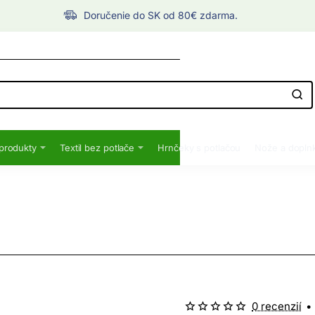
Doručenie do SK od 80€ zdarma.
produkty
Textil bez potlače
Hrnčeky s potlačou
Nože a dopln
0 recenzií
•