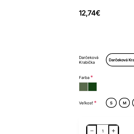
12,74€
Darčeková
Darčeková Kra
Krabička
Farba
Veľkosť
S
M