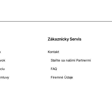
Zákaznícky Servis
u
Kontakt
ávok
Staňte sa našimi Partnermi
ciu
FAQ
zmluvy
Firemné Údaje