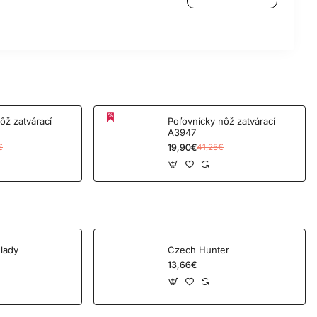
árací
Poľovnícky nôž zatvárací
A3947
19,90€
€
41,25€
lady
Czech Hunter
13,66€