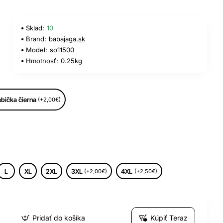
Sklad:
10
Brand:
babajaga.sk
Model:
so11500
Hmotnosť:
0.25kg
bička čierna
(+2,00€)
L
XL
2XL
3XL
4XL
(+2,00€)
(+2,50€)
Pridať do košíka
Kúpiť Teraz