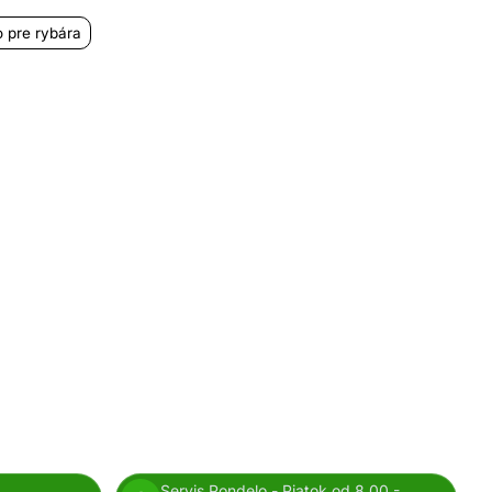
o pre rybára
Servis Pondelo - Piatok od 8,00 -