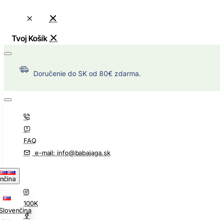
Doručenie do SK od 80€ zdarma.
FAQ
e-mail: info@babajaga.sk
nčina
100K
Slovenčina