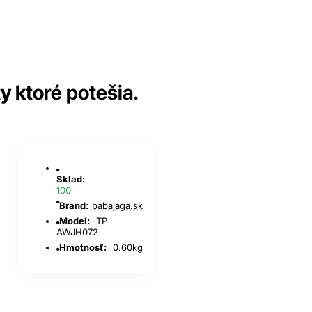
 ktoré potešia.
Sklad:
100
Brand:
babajaga.sk
Model:
TP
AWJH072
Hmotnosť:
0.60kg