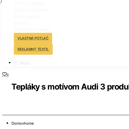
Textil bez potlače
Hrnčeky s potlačou
Nože a doplnky
Pre firmy
Darčekové Poukážky
VLASTNÁ POTLAČ
REKLAMNÝ TEXTIL
Menu
0
Tepláky s motívom Audi 3 produk
Domov
home