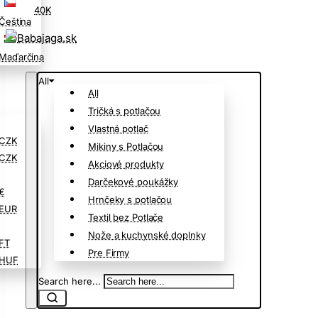
40K
Čeština
Maďarčina
All
All
Tričká s potlačou
Vlastná potlač
CZK
Mikiny s Potlačou
CZK
Akciové produkty
Darčekové poukážky
€
Hrnčeky s potlačou
EUR
Textil bez Potlače
Nože a kuchynské doplnky
FT
Pre Firmy
HUF
Search here...