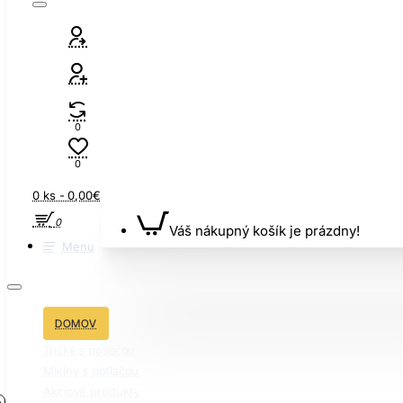
0
0
0 ks - 0,00€
0
Váš nákupný košík je prázdny!
Menu
DOMOV
Tričká s potlačou
Mikiny s potlačou
Akciové produkty