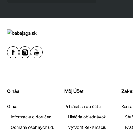
O nás
Môj Účet
Záka
O nás
Prihlásiť sa do účtu
Konta
Informácie o doručení
História objednávok
Ochrana osobných údajov
Vytvoriť Reklamáciu
FA