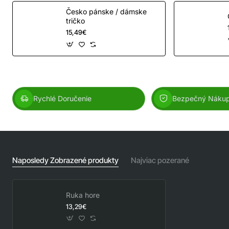
Česko pánske / dámske
tričko
15,49€
Rychlé Doručenie
Bezpečný Náku
Naposledy Zobrazené produkty
Najviac pozerané
Ruka hore
13,29€