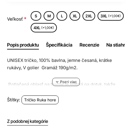
S
M
L
XL
2XL
3XL
(+1,00€)
Veľkosť
4XL
(+1,00€)
Popis produktu
Špecifikácia
Recenzie
Na stiahnuti
UNISEX tričko, 100% bavlna, jemne česaná, krátke
rukávy, V golier Gramáž 190g/m2.
Potlačená oblasť na textile je mäkká na dotyk, takže
tričká sú pohodlné a odolné proti opotrebeniu.
Štítky:
Tričko Ruka hore
Veľkostná tabuľka v cm:
Z podobnej kategórie