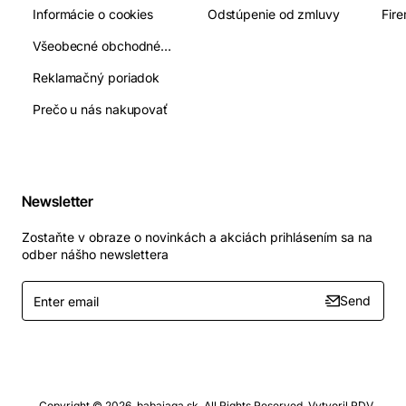
Informácie o cookies
Odstúpenie od zmluvy
Fir
Všeobecné obchodné podmienky
Reklamačný poriadok
Prečo u nás nakupovať
Newsletter
Zostaňte v obraze o novinkách a akciách prihlásením sa na
odber nášho newslettera
Enter
Send
email
Copyright © 2026, babajaga.sk, All Rights Reserved, Vytvoril RDV