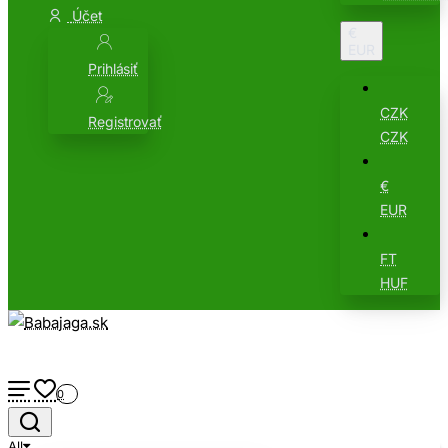
Účet
€
EUR
Prihlásiť
CZK
Registrovať
CZK
€
EUR
FT
HUF
0
All