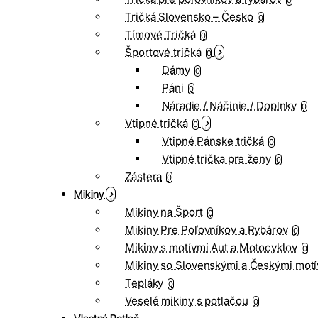
0
Tričká Slovensko – Česko
0
Tímové Tričká
0
Športové tričká
0
Dámy
0
Páni
0
Náradie / Náčinie / Doplnky
0
Vtipné tričká
0
Vtipné Pánske tričká
0
Vtipné trička pre ženy
0
Zástera
0
Mikiny
Mikiny na Šport
0
Mikiny Pre Poľovníkov a Rybárov
0
Mikiny s motívmi Aut a Motocyklov
0
Mikiny so Slovenskými a Českými motí
Tepláky
0
Veselé mikiny s potlačou
0