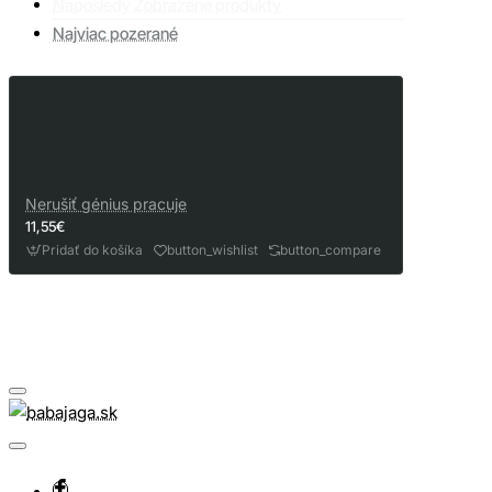
Naposledy Zobrazené produkty
Najviac pozerané
Nerušiť génius pracuje
11,55€
Pridať do košíka
button_wishlist
button_compare