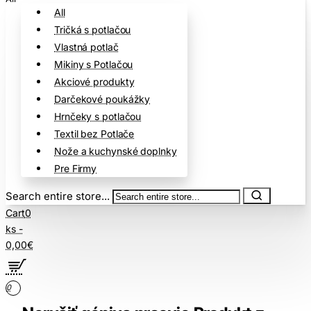
All
Tričká s potlačou
Vlastná potlač
Mikiny s Potlačou
Akciové produkty
Darčekové poukážky
Hrnčeky s potlačou
Textil bez Potlače
Nože a kuchynské doplnky
Pre Firmy
Search entire store...
Cart
0
ks -
0,00€
0