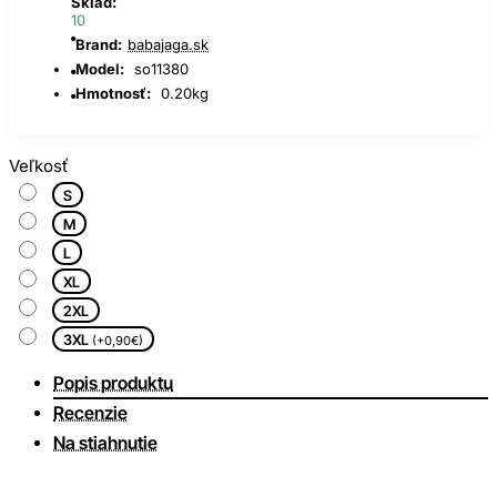
Sklad:
10
Brand:
babajaga.sk
Model:
so11380
Hmotnosť:
0.20kg
Veľkosť
S
M
L
XL
2XL
3XL
(+0,90€)
Popis produktu
Recenzie
Na stiahnutie