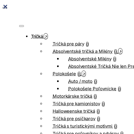
Tričká
Tričká pre páry
0
Absolventské tričká a Mikiny
0
Absolventské Mikiny
0
Absolventské Tričká Nie len Pr
Polokošele
0
Auto / moto
0
Polokošele Poľovnícke
0
Motorkárske tričká
0
Tričká pre kamionistov
0
Halloweenske tričká
0
Tričká pre psíčkarov
0
Tričká s turistickými motívmi
0
Tričká pre poľovníkov a rybárov