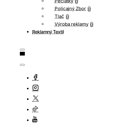
Pečiatky
0
Policajný Zbor
0
Tlač
0
Výroba reklamy
0
Reklamný Textil