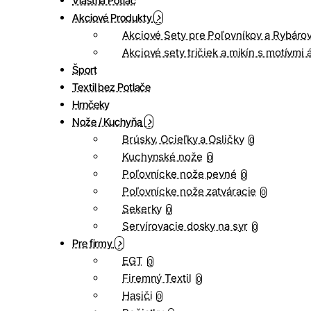
Vlastná Potlač
Akciové Produkty
Akciové Sety pre Poľovníkov a Rybáro
Akciové sety tričiek a mikín s motívmi 
Šport
Textil bez Potlače
Hrnčeky
Nože / Kuchyňa
Brúsky, Ocieľky a Osličky
0
Kuchynské nože
0
Poľovnícke nože pevné
0
Poľovnícke nože zatváracie
0
Sekerky
0
Servírovacie dosky na syr
0
Pre firmy
EGT
0
Firemný Textil
0
Hasiči
0