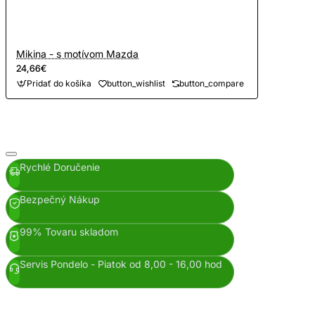
Mikina - s motívom Mazda
24,66€
Pridať do košíka
button_wishlist
button_compare
Rychlé Doručenie
Bezpečný Nákup
99% Tovaru skladom
Servis Pondelo - Piatok od 8,00 - 16,00 hod