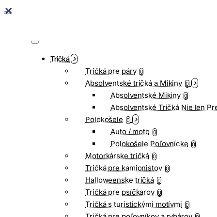
Tričká
Tričká pre páry
0
Absolventské tričká a Mikiny
0
Absolventské Mikiny
0
Absolventské Tričká Nie len Pr
Polokošele
0
Auto / moto
0
Polokošele Poľovnícke
0
Motorkárske tričká
0
Tričká pre kamionistov
0
Halloweenske tričká
0
Tričká pre psíčkarov
0
Tričká s turistickými motívmi
0
Tričká pre poľovníkov a rybárov