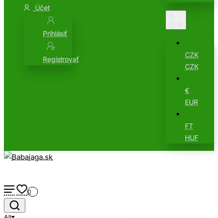
Účet
€
EUR
Prihlásiť
CZK
Registrovať
CZK
€
EUR
FT
HUF
0
All