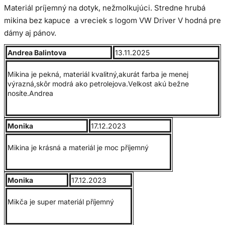
Materiál príjemný na dotyk, nežmolkujúci. Stredne hrubá
mikina bez kapuce a vreciek s logom VW Driver V hodná pre
dámy aj pánov.
Andrea Balintova
13.11.2025
Hrúbka 271.0 G / m2 ,materiál 50% bavlna, 50% Polyester.
Mikina je pekná, materiál kvalitný,akurát farba je menej
výrazná,skôr modrá ako petrolejova.Velkost akú bežne
V prípade, že sa rozhodujete medzi dvoma veľkosťami
nosíte.Andrea
zvoľte tú menšiu.
Monika
17.12.2023
Vo farbe legion blue sa mikiny dodávajú len do veľkosti 3XL
Mikina je krásná a materiál je moc příjemný
Veľkostná tabuľka v cm.
Monika
17.12.2023
Mikča je super materiál příjemný