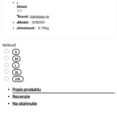
Sklad:
100
Brand:
babajaga.sk
Model:
GI18000
Hmotnosť:
0.70kg
Veľkosť
S
M
L
XL
2XL
Popis produktu
Recenzie
Na stiahnutie