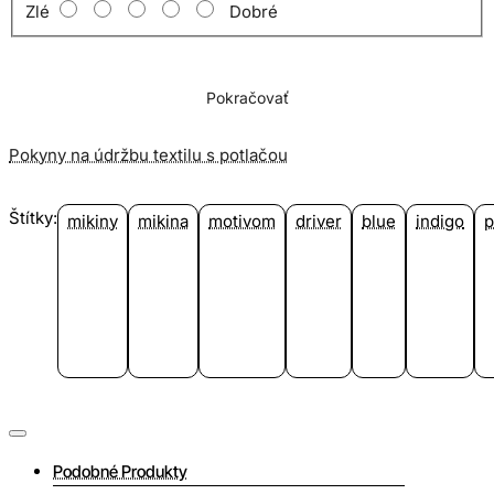
Zlé
Dobré
Pokračovať
Pokyny na údržbu textilu s potlačou
Štítky:
mikiny
mikina
motivom
driver
blue
indigo
p
Podobné Produkty