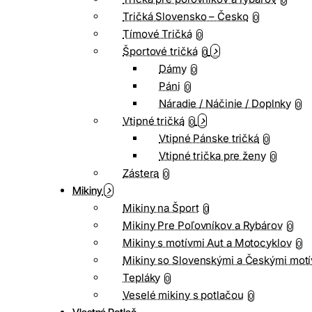
0
Tričká Slovensko – Česko
0
Tímové Tričká
0
Športové tričká
0
Dámy
0
Páni
0
Náradie / Náčinie / Doplnky
0
Vtipné tričká
0
Vtipné Pánske tričká
0
Vtipné trička pre ženy
0
Zástera
0
Mikiny
Mikiny na Šport
0
Mikiny Pre Poľovníkov a Rybárov
0
Mikiny s motívmi Aut a Motocyklov
0
Mikiny so Slovenskými a Českými motí
Tepláky
0
Veselé mikiny s potlačou
0