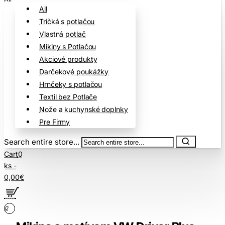
All
Tričká s potlačou
Vlastná potlač
Mikiny s Potlačou
Akciové produkty
Darčekové poukážky
Hrnčeky s potlačou
Textil bez Potlače
Nože a kuchynské doplnky
Pre Firmy
Search entire store...
Cart
0
ks -
0,00€
0