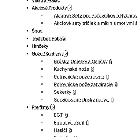
Vlastná Potlač
Akciové Produkty
Akciové Sety pre Poľovníkov a Rybáro
Akciové sety tričiek a mikín s motívmi 
Šport
Textil bez Potlače
Hrnčeky
Nože / Kuchyňa
Brúsky, Ocieľky a Osličky
0
Kuchynské nože
0
Poľovnícke nože pevné
0
Poľovnícke nože zatváracie
0
Sekerky
0
Servírovacie dosky na syr
0
Pre firmy
EGT
0
Firemný Textil
0
Hasiči
0