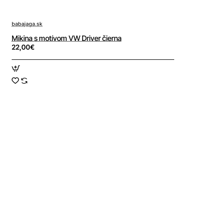
babajaga.sk
Mikina s motívom VW Driver čierna
22,00€