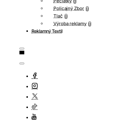
Pečiatky
0
Policajný Zbor
0
Tlač
0
Výroba reklamy
0
Reklamný Textil