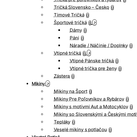
0
Tričká Slovensko – Česko
0
Tímové Tričká
0
Športové tričká
0
Dámy
0
Páni
0
Náradie / Náčinie / Doplnky
0
Vtipné tričká
0
Vtipné Pánske tričká
0
Vtipné trička pre ženy
0
Zástera
0
Mikiny
Mikiny na Šport
0
Mikiny Pre Poľovníkov a Rybárov
0
Mikiny s motívmi Aut a Motocyklov
0
Mikiny so Slovenskými a Českými motí
Tepláky
0
Veselé mikiny s potlačou
0