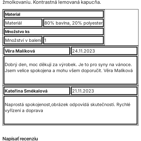
žmolkovaniu. Kontrastná lemovaná kapucňa.
Material
Kontrastné tmavo šedé pásky na zadnej strane krku a
Materiál
80% bavlna, 20% polyester
flatcord vrecko. Dvojité prešitie na páse a na rukávoch, 1 x 1
Množstvo ks
rebrovanie s spandex.
Množství v balení
1
Věra Malíková
24.11.2023
Veľkosti od 2XL a vyššie nevymieňame.
Dobrý den, moc děkuji za výrobek. Je to pro syny na vánoce.
Jsem velice spokojena a mohu všem doporučit. Věra Malíková
Veľkostná tabuľka:
Kateřina Smékalová
21.11.2023
Naprostá spokojenost,obrázek odpovídá skutečnosti. Rychlé
vyřízení a doprava
Napísať recenziu