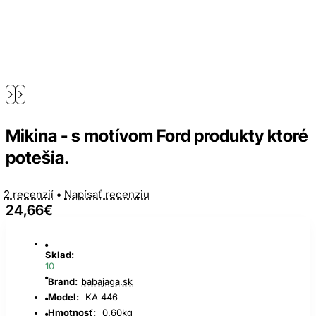
Mikina - s motívom Ford produkty ktoré
potešia.
2 recenzií
•
Napísať recenziu
24,66€
Sklad:
10
Brand:
babajaga.sk
Model:
KA 446
Hmotnosť:
0.60kg