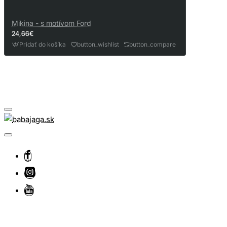
Mikina - s motívom Ford
24,66€
Pridať do košíka
button_wishlist
button_compare