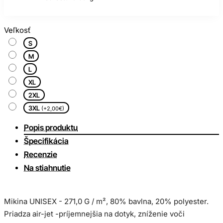
Veľkosť
S
M
L
XL
2XL
3XL
(+2,00€)
Popis produktu
Špecifikácia
Recenzie
Na stiahnutie
Mikina UNISEX - 271,0 G / m², 80% bavlna, 20% polyester.
Priadza air-jet -príjemnejšia na dotyk, zníženie voči