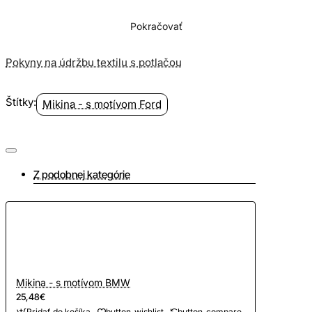
Pokračovať
Pokyny na údržbu textilu s potlačou
Štítky:
Mikina - s motívom Ford
Z podobnej kategórie
Mikina - s motívom BMW
25,48€
Pridať do košíka
button_wishlist
button_compare