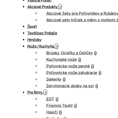
Vlastná Potlač
Akciové Produkty
Akciové Sety pre Poľovníkov a Rybáro
Akciové sety tričiek a mikín s motívmi 
Šport
Textil bez Potlače
Hrnčeky
Nože / Kuchyňa
Brúsky, Ocieľky a Osličky
0
Kuchynské nože
0
Poľovnícke nože pevné
0
Poľovnícke nože zatváracie
0
Sekerky
0
Servírovacie dosky na syr
0
Pre firmy
EGT
0
Firemný Textil
0
Hasiči
0