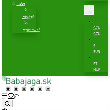
Účet
€
EUR
Prihlásiť
CZK
Registrovať
CZK
€
EUR
FT
HUF
0
All