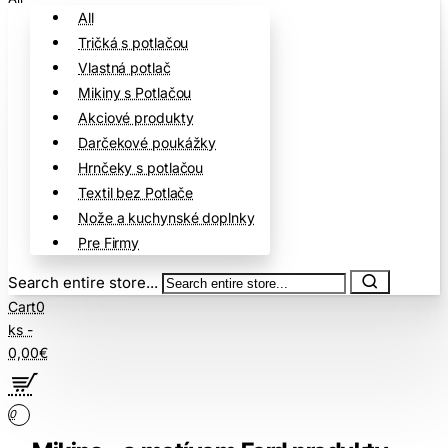
All
Tričká s potlačou
Vlastná potlač
Mikiny s Potlačou
Akciové produkty
Darčekové poukážky
Hrnčeky s potlačou
Textil bez Potlače
Nože a kuchynské doplnky
Pre Firmy
Search entire store...
Cart
0
ks -
0,00€
0