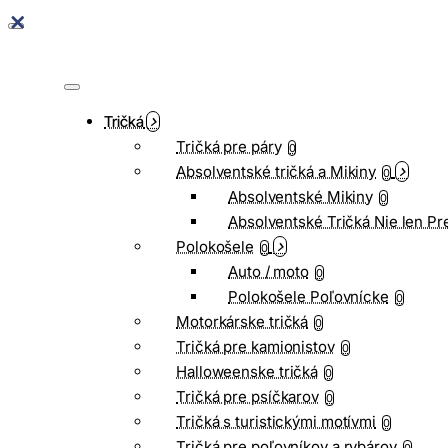
Tričká
Tričká pre páry
0
Absolventské tričká a Mikiny
0
Absolventské Mikiny
0
Absolventské Tričká Nie len Pr
Polokošele
0
Auto / moto
0
Polokošele Poľovnícke
0
Motorkárske tričká
0
Tričká pre kamionistov
0
Halloweenske tričká
0
Tričká pre psíčkarov
0
Tričká s turistickými motívmi
0
Tričká pre poľovníkov a rybárov