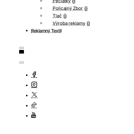
Pečiatky
0
Policajný Zbor
0
Tlač
0
Výroba reklamy
0
Reklamný Textil