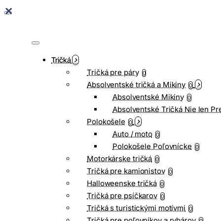
Tričká
Tričká pre páry
0
Absolventské tričká a Mikiny
0
Absolventské Mikiny
0
Absolventské Tričká Nie len Pr
Polokošele
0
Auto / moto
0
Polokošele Poľovnícke
0
Motorkárske tričká
0
Tričká pre kamionistov
0
Halloweenske tričká
0
Tričká pre psíčkarov
0
Tričká s turistickými motívmi
0
Tričká pre poľovníkov a rybárov