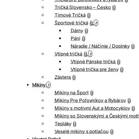
0
Tričká Slovensko – Česko
0
Tímové Tričká
0
Športové tričká
0
Dámy
0
Páni
0
Náradie / Náčinie / Doplnky
0
Vtipné tričká
0
Vtipné Pánske tričká
0
Vtipné trička pre ženy
0
Zástera
0
Mikiny
Mikiny na Šport
0
Mikiny Pre Poľovníkov a Rybárov
0
Mikiny s motívmi Aut a Motocyklov
0
Mikiny so Slovenskými a Českými motí
Tepláky
0
Veselé mikiny s potlačou
0