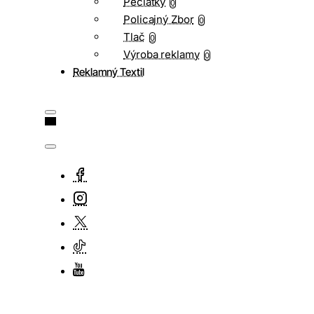
Pečiatky
0
Policajný Zbor
0
Tlač
0
Výroba reklamy
0
Reklamný Textil