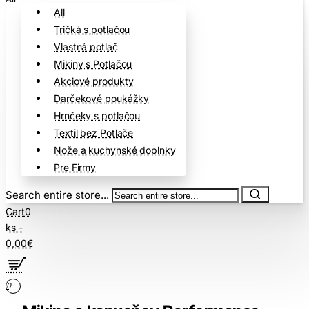
All
Tričká s potlačou
Vlastná potlač
Mikiny s Potlačou
Akciové produkty
Darčekové poukážky
Hrnčeky s potlačou
Textil bez Potlače
Nože a kuchynské doplnky
Pre Firmy
Search entire store...
Cart
0
ks -
0,00€
0