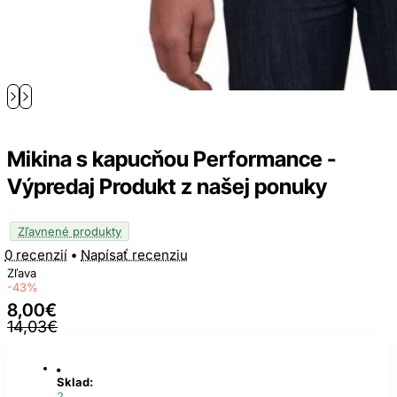
Mikina s kapucňou Performance -
Výpredaj Produkt z našej ponuky
Zľavnené produkty
0 recenzií
•
Napísať recenziu
Zľava
-43%
8,00€
14,03€
Sklad:
2