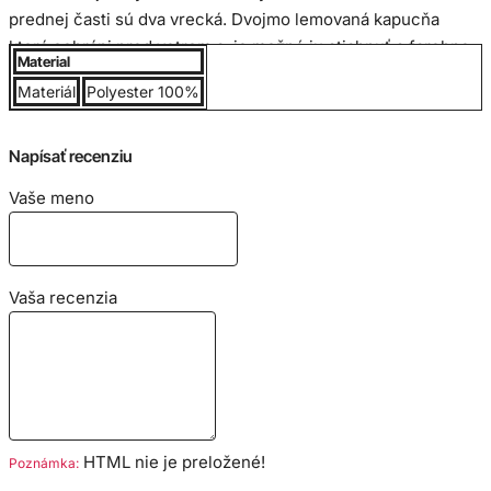
prednej časti sú dva vrecká. Dvojmo lemovaná kapucňa
ktorá ochráni pred vetrom a je možné ju stiahnuť s farebne
Material
zladenou šnúrkou.
Dvojité prešitie na ramenách, krku, v páse
Materiál
Polyester 100%
a na rukávoch.
Použitá
DryBlend
technológia odvádza
vlhkosť.
Mikina je veľmi pohodlná a prispôsobí sa každej
postave.
Napísať recenziu
Vaše meno
Veľkostná tabuľka v cm:
Vaša recenzia
HTML nie je preložené!
Poznámka: