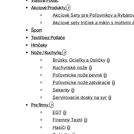
Vlastná Potlač
Akciové Produkty
Akciové Sety pre Poľovníkov a Rybáro
Akciové sety tričiek a mikín s motívmi 
Šport
Textil bez Potlače
Hrnčeky
Nože / Kuchyňa
Brúsky, Ocieľky a Osličky
0
Kuchynské nože
0
Poľovnícke nože pevné
0
Poľovnícke nože zatváracie
0
Sekerky
0
Servírovacie dosky na syr
0
Pre firmy
EGT
0
Firemný Textil
0
Hasiči
0