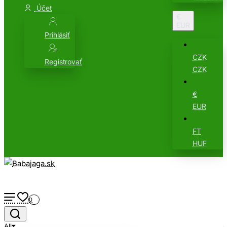
Účet
€
EUR
Prihlásiť
CZK
Registrovať
CZK
€
EUR
FT
HUF
0
All