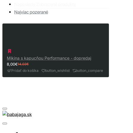
Naposledy Zobrazené produkty
Najviac pozerané
Mikina s kapucňou Performance - dopredaj
8,00€
14,03€
Pridať do košíka
button_wishlist
button_compare