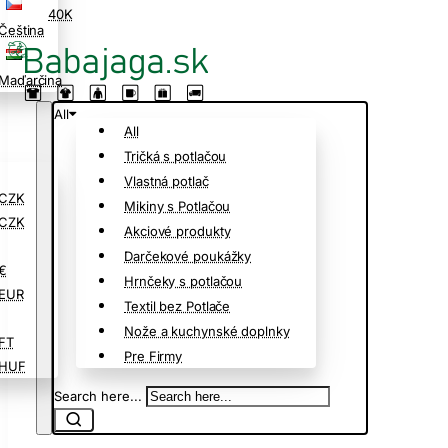
40K
Čeština
Maďarčina
All
All
Tričká s potlačou
Vlastná potlač
CZK
Mikiny s Potlačou
CZK
Akciové produkty
Darčekové poukážky
€
Hrnčeky s potlačou
EUR
Textil bez Potlače
Nože a kuchynské doplnky
FT
Pre Firmy
HUF
Search here...