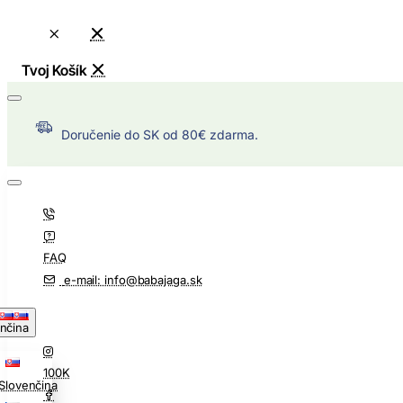
Doručenie do SK od 80€ zdarma.
FAQ
e-mail: info@babajaga.sk
nčina
100K
Slovenčina