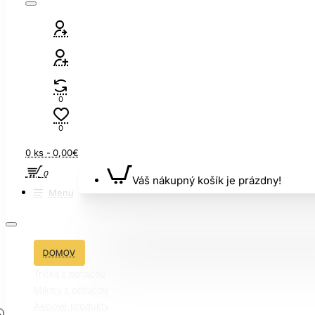
0
0
0 ks - 0,00€
0
Váš nákupný košík je prázdny!
Menu
DOMOV
Tričká s potlačou
Mikiny s potlačou
Akciové produkty