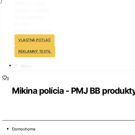
Textil bez potlače
Hrnčeky s potlačou
Nože a doplnky
Pre firmy
Darčekové Poukážky
VLASTNÁ POTLAČ
REKLAMNÝ TEXTIL
Menu
0
Mikina polícia - PMJ BB produkty
Domov
home