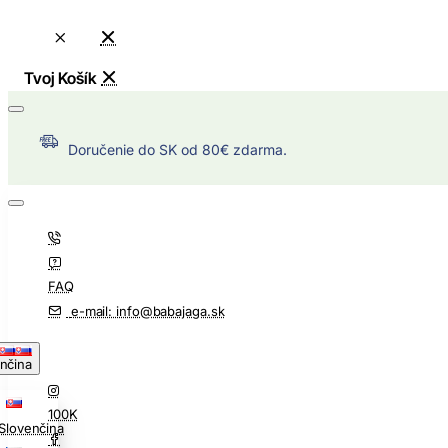
Doručenie do SK od 80€ zdarma.
FAQ
e-mail: info@babajaga.sk
nčina
100K
Slovenčina