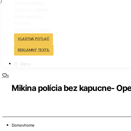
Textil bez potlače
Hrnčeky s potlačou
Nože a doplnky
Pre firmy
Darčekové Poukážky
VLASTNÁ POTLAČ
REKLAMNÝ TEXTIL
Menu
0
Mikina polícia bez kapucne- Ope
Domov
home