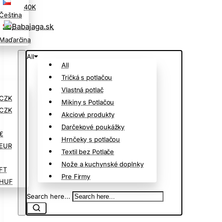
40K
Čeština
Maďarčina
All
All
Tričká s potlačou
Vlastná potlač
CZK
Mikiny s Potlačou
CZK
Akciové produkty
Darčekové poukážky
€
Hrnčeky s potlačou
EUR
Textil bez Potlače
Nože a kuchynské doplnky
FT
Pre Firmy
HUF
Search here...