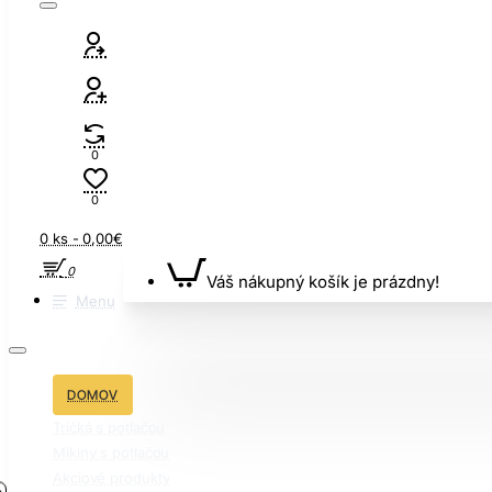
0
0
0 ks - 0,00€
0
Váš nákupný košík je prázdny!
Menu
DOMOV
Tričká s potlačou
Mikiny s potlačou
Akciové produkty