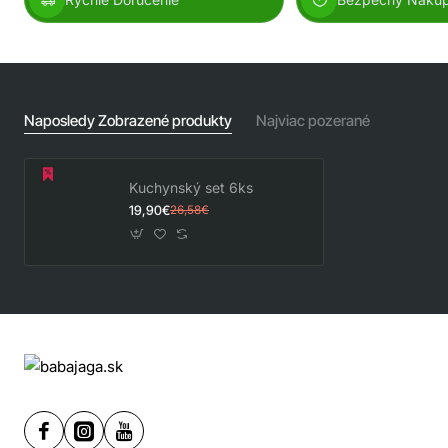
Naposledy Zobrazené produkty
Najviac pozerané
Kuchynský set 6ks
19,90€
26,58€