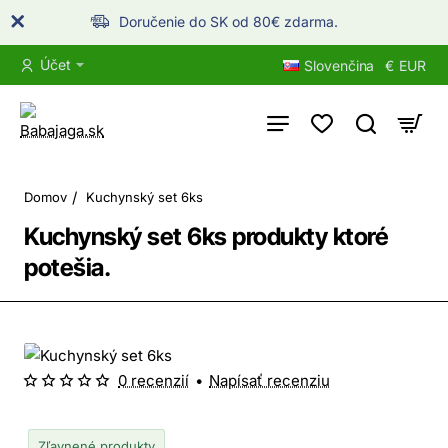
Doručenie do SK od 80€ zdarma.
Účet
Slovenčina
€
EUR
home
Domov
Kuchynský set 6ks
Kuchynský set 6ks produkty ktoré
potešia.
0 recenzií
•
Napísať recenziu
Nové produkty
Zľavnené produkty