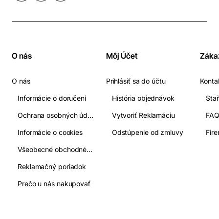
O nás
Môj Účet
Záka
O nás
Prihlásiť sa do účtu
Konta
Informácie o doručení
História objednávok
Ochrana osobných údajov
Vytvoriť Reklamáciu
FA
Informácie o cookies
Odstúpenie od zmluvy
Fir
Všeobecné obchodné podmienky
Reklamačný poriadok
Prečo u nás nakupovať