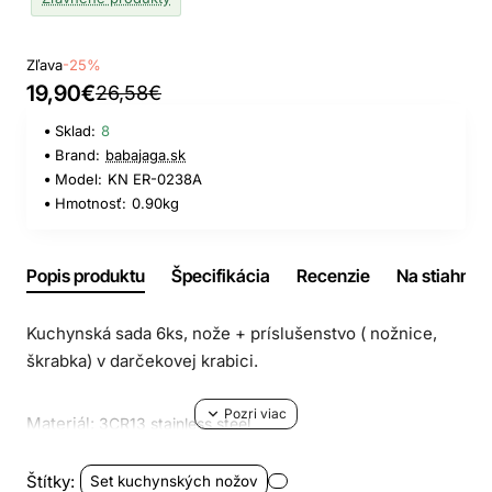
Zľava
-25%
19,90€
26,58€
Sklad:
8
Brand:
babajaga.sk
Model:
KN ER-0238A
Hmotnosť:
0.90kg
Popis produktu
Špecifikácia
Recenzie
Na stiahnuti
Kuchynská sada 6ks, nože + príslušenstvo ( nožnice,
škrabka) v darčekovej krabici.
Materiál:
3CR13 stainless steel
Štítky:
Set kuchynských nožov
Rúčka:
PVC