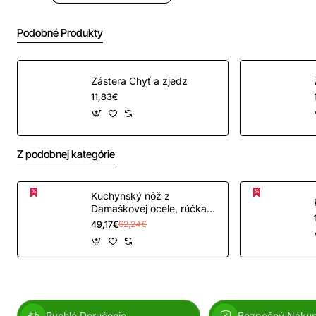
Podobné Produkty
Hrúbka noža:1,0mm,
Zástera Chyť a zjedz
11,83€
Z podobnej kategórie
Kuchynský nôž z
Damaškovej ocele, rúčka
farbené drevo
49,17€
62,24€
Rychlé Doručenie
Bezpečný Náku